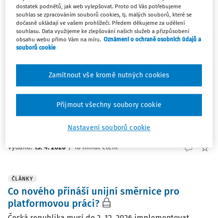
Nejnovější
Nejstarší
dostatek podnětů, jak web vylepšovat. Proto od Vás potřebujeme
souhlas se zpracováním souborů cookies, tj. malých souborů, které se
dočasně ukládají ve vašem prohlížeči. Předem děkujeme za udělení
ČLÁNKY
souhlasu. Data využijeme ke zlepšování našich služeb a přizpůsobení
obsahu webu přímo Vám na míru.
Oznámení o ochraně osobních údajů a
Algoritmické řízení platformové práce: nová
souborů cookie
pravidla dle unijní směrnice
Ve druhém díle našeho seriálu o platformové práci jsme
Zamítnout vše kromě nutných cookies
se věnovali vyvratitelné právní domněnce
zaměstnaneckého statusu. Pro její posouzení je klíčové
zjistit, zda platforma pracovníka řídí a kontroluje. V praxi
Přijmout všechny soubory cookie
přitom platformy tyto řídicí a kontrolní ...
Nastavení souborů cookie
JUDr. Kristýna Harník Menzelová
Vydáno:
15. 4. 2026
/
16 minut čtení
ČLÁNKY
Co nového přináší unijní směrnice pro
platformovou práci?
Česká republika musí do 2. 12. 2026 implementovat