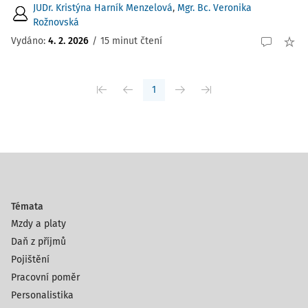
JUDr. Kristýna Harník Menzelová
,
Mgr. Bc. Veronika
Rožnovská
Vydáno:
4. 2. 2026
/
15 minut čtení
1
Témata
Mzdy a platy
Daň z příjmů
Pojištění
Pracovní poměr
Personalistika