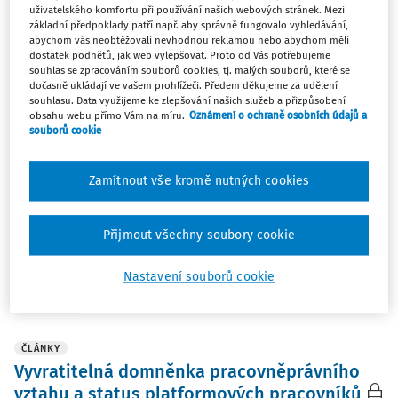
compliance a právo informačních technologií. Její
uživatelského komfortu při používání našich webových stránek. Mezi
dosavadní praxe zahrnuje různé aspekty
základní předpoklady patří např. aby správně fungovalo vyhledávání,
pracovněprávních vztahů, obecnou obchodní agendu a
abychom vás neobtěžovali nevhodnou reklamou nebo abychom měli
dostatek podnětů, jak web vylepšovat. Proto od Vás potřebujeme
ochranu osobních údajů.
souhlas se zpracováním souborů cookies, tj. malých souborů, které se
dočasně ukládají ve vašem prohlížeči. Předem děkujeme za udělení
souhlasu. Data využijeme ke zlepšování našich služeb a přizpůsobení
Téma
obsahu webu přímo Vám na míru.
Oznámení o ochraně osobních údajů a
souborů cookie
(2)
Pracovní poměr
Zamítnout vše kromě nutných cookies
Filtr
Přijmout všechny soubory cookie
2
Počet vyhledaných dokumentů:
Nastavení souborů cookie
Řadit podle
:
Nejnovější
Nejstarší
ČLÁNKY
Vyvratitelná domněnka pracovněprávního
vztahu a status platformových pracovníků