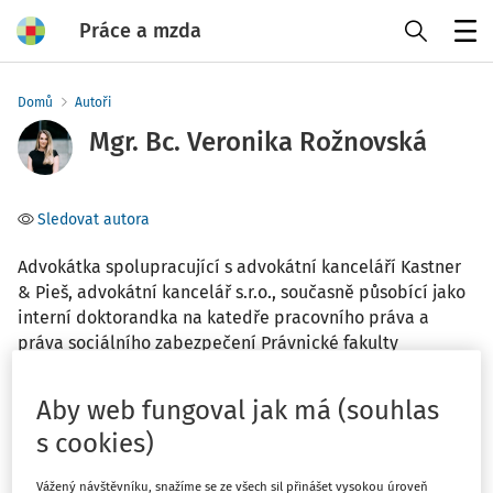
Práce a mzda
Menu
Domů
Autoři
Mgr. Bc. Veronika Rožnovská
Sledovat autora
Advokátka spolupracující s advokátní kanceláří Kastner
& Pieš, advokátní kancelář s.r.o., současně působící jako
interní doktorandka na katedře pracovního práva a
práva sociálního zabezpečení Právnické fakulty
Univerzity Karlovy v Praze. Před příchodem do advokátní
kanceláře Kastner & Pieš v roce 2020 působila po většinu
Aby web fungoval jak má (souhlas
své profesní kariéry v renomovaných mezinárodních
s cookies)
advokátních kancelářích v Praze. V rámci své praxe se
specializuje na pracovní právo, právo nemovitostí,
Vážený návštěvníku, snažíme se ze všech sil přinášet vysokou úroveň