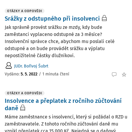
OTÁZKY A ODPOVĚDI
Srážky z odstupného při insolvenci
Jak správně provést srážku ze mzdy, kdy bude
zaměstanci vyplaceno odstupné za 3 měsíce?
Insolvenční správce chce, abychom mu poslali celé
odstupné a on bude provádět srážku a výplatu
nepostižitelné částky dlužníkovi.
JUDr. Bořivoj Šubrt
Vydáno
:
5. 5. 2022
/
1 minuta čtení
OTÁZKY A ODPOVĚDI
Insolvence a přeplatek z ročního zúčtování
daně
Máme zaměstnance s insolvencí, který si požádal o RZD u
zaměstnavatele. Z tohoto ročního zúčtování daně mu
vznikl přeplatek cca 15 000 Kč. Nejedná se o daňový