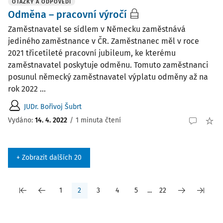
OTÁZKY A ODPOVĚDI
Odměna – pracovní výročí
Zaměstnavatel se sídlem v Německu zaměstnává
jediného zaměstnance v ČR. Zaměstnanec měl v roce
2021 třicetileté pracovní jubileum, ke kterému
zaměstnavatel poskytuje odměnu. Tomuto zaměstnanci
posunul německý zaměstnavatel výplatu odměny až na
rok 2022 ...
JUDr. Bořivoj Šubrt
Vydáno
:
14. 4. 2022
/
1 minuta čtení
+ Zobrazit dalších 20
1
2
3
4
5
...
22