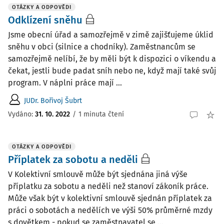
OTÁZKY A ODPOVĚDI
Odklízení sněhu
Jsme obecní úřad a samozřejmě v zimě zajišťujeme úklid
sněhu v obci (silnice a chodníky). Zaměstnancům se
samozřejmě nelíbí, že by měli být k dispozici o víkendu a
čekat, jestli bude padat sníh nebo ne, když mají také svůj
program. V náplni práce mají ...
JUDr. Bořivoj Šubrt
Vydáno
:
31. 10. 2022
/
1 minuta čtení
OTÁZKY A ODPOVĚDI
Příplatek za sobotu a neděli
V Kolektivní smlouvě může být sjednána jiná výše
příplatku za sobotu a neděli než stanoví zákoník práce.
Může však být v kolektivní smlouvě sjednán příplatek za
práci o sobotách a nedělích ve výši 50% průměrné mzdy
s dovětkem - pokud se zaměstnavatel se ...