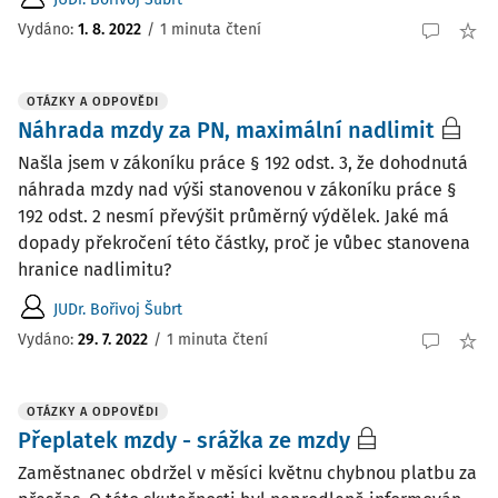
Vydáno
:
1. 8. 2022
/
1 minuta čtení
OTÁZKY A ODPOVĚDI
Náhrada mzdy za PN, maximální nadlimit
Našla jsem v zákoníku práce § 192 odst. 3, že dohodnutá
náhrada mzdy nad výši stanovenou v zákoníku práce §
192 odst. 2 nesmí převýšit průměrný výdělek. Jaké má
dopady překročení této částky, proč je vůbec stanovena
hranice nadlimitu?
JUDr. Bořivoj Šubrt
Vydáno
:
29. 7. 2022
/
1 minuta čtení
OTÁZKY A ODPOVĚDI
Přeplatek mzdy - srážka ze mzdy
Zaměstnanec obdržel v měsíci květnu chybnou platbu za