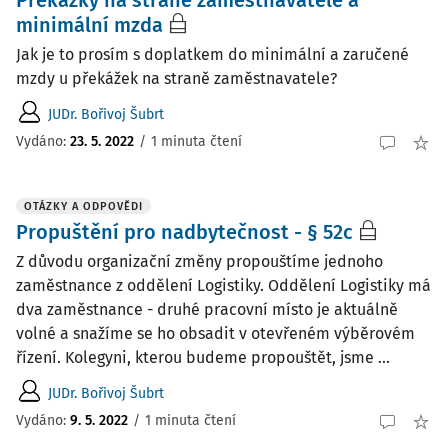
Překážky na straně zaměstnavatele a
minimální mzda
Jak je to prosím s doplatkem do minimální a zaručené
mzdy u překážek na straně zaměstnavatele?
JUDr. Bořivoj Šubrt
Vydáno
:
23. 5. 2022
/
1 minuta čtení
OTÁZKY A ODPOVĚDI
Propuštění pro nadbytečnost - § 52c
Z důvodu organizační změny propouštíme jednoho
zaměstnance z oddělení Logistiky. Oddělení Logistiky má
dva zaměstnance - druhé pracovní místo je aktuálně
volné a snažíme se ho obsadit v otevřeném výběrovém
řízení. Kolegyni, kterou budeme propouštět, jsme ...
JUDr. Bořivoj Šubrt
Vydáno
:
9. 5. 2022
/
1 minuta čtení