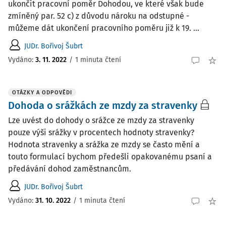
ukončit pracovní poměr Dohodou, ve které však bude
zmíněný par. 52 c) z důvodu nároku na odstupné -
můžeme dát ukončení pracovního poměru již k 19. ...
JUDr. Bořivoj Šubrt
Vydáno
:
3. 11. 2022
/
1 minuta čtení
OTÁZKY A ODPOVĚDI
Dohoda o srážkách ze mzdy za stravenky
Lze uvést do dohody o srážce ze mzdy za stravenky
pouze výši srážky v procentech hodnoty stravenky?
Hodnota stravenky a srážka ze mzdy se často mění a
touto formulací bychom předešli opakovanému psaní a
předávání dohod zaměstnancům.
JUDr. Bořivoj Šubrt
Vydáno
:
31. 10. 2022
/
1 minuta čtení