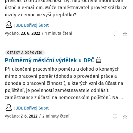
přesčas. O této skutečnosti byl neprodleně informován
ústně a e-mailem. Může zaměstnavatel provést srážku ze
mzdy v červnu ve výši přeplatku?
JUDr. Bořivoj Šubrt
Vydáno
:
23. 6. 2022
/
1 minuta čtení
OTÁZKY A ODPOVĚDI
Průměrný měsíční výdělek u DPČ
Při ukončení pracovního poměru u dohod o konaných
mimo pracovní poměr (dohoda o provedení práce a
dohoda o pracovní činnosti), u kterých vznikla účast na
pojištění, je povinností zaměstnavatele odhlásit
zaměstnance z účasti na nemocenském pojištění. Na ...
JUDr. Bořivoj Šubrt
Vydáno
:
7. 6. 2022
/
2 minuty čtení