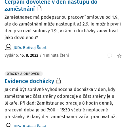
Čerpání dovolené v den nástupu do
zaměstnání
Zaměstnanec má podepsanou pracovní smlouvu od 1.9.,
ale do zaměstnání může nastoupit až 2.9. Je možné první
den pracovní smlouvy 1.9., v rámci docházky zaevidivat
jako dovolenou?
JUDr. Bořivoj Šubrt
Vydáno
:
16. 8. 2022
/
1 minuta čtení
OTÁZKY A ODPOVĚDI
Evidence docházky
Jak má být správně vyhodnocena docházka v den, kdy
zaměstnanec část směny odpracuje a část směny je u
lékaře. Příklad: Zaměstnanec pracuje 8 hodin denně,
pracovní doba je od 7:00 – 15:30 včetně neplacené
přestávky. V daný den zaměstnanec začal pracovat už ...
JUDr. Bořivoj Šubrt