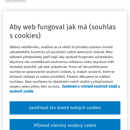
Odpověď
Máte předplatné?
Přihlaste se
Aby web fungoval jak má (souhlas
s cookies)
Vážený návštěvníku, snažíme se ze všech sil přinášet vysokou úroveň
uživatelského komfortu při používání našich webových stránek. Mezi
Zatím jste si přečetli jen začátek…
základní předpoklady patří např. aby správně fungovalo vyhledávání,
abychom vás neobtěžovali nevhodnou reklamou nebo abychom měli
dostatek podnětů, jak web vylepšovat. Proto od Vás potřebujeme
Celý dokument je jen pro předplatitele.
souhlas se zpracováním souborů cookies, tj. malých souborů, které se
dočasně ukládají ve vašem prohlížeči. Předem děkujeme za udělení
souhlasu. Data využijeme ke zlepšování našich služeb a přizpůsobení
Zaregistrujte se a získejte
obsahu webu přímo Vám na míru.
Oznámení o ochraně osobních údajů a
zdarma plný přístup na 14 dnů.
souborů cookie
Zamítnout vše kromě nutných cookies
Díky tomu získáte
Všechny placené články na webu
Přijmout všechny soubory cookie
Ucelený přehled pracovních situací