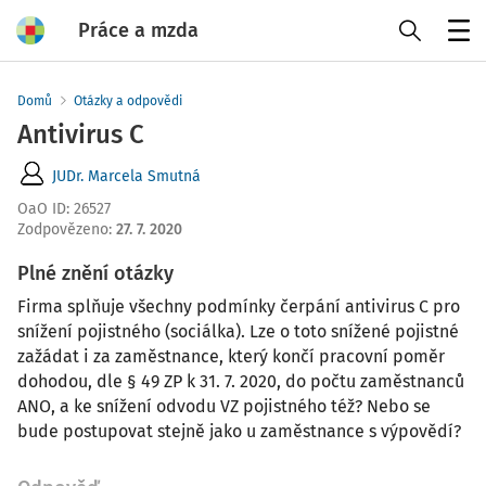
Práce a mzda
Menu
Domů
Otázky a odpovědi
Antivirus C
JUDr. Marcela Smutná
OaO ID
:
26527
Zodpovězeno
:
27. 7. 2020
Plné znění otázky
Firma splňuje všechny podmínky čerpání antivirus C pro
snížení pojistného (sociálka). Lze o toto snížené pojistné
zažádat i za zaměstnance, který končí pracovní poměr
dohodou, dle § 49 ZP k 31. 7. 2020, do počtu zaměstnanců
ANO, a ke snížení odvodu VZ pojistného též? Nebo se
bude postupovat stejně jako u zaměstnance s výpovědí?