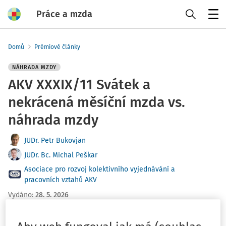
Práce a mzda
Menu
Domů
Prémiové články
NÁHRADA MZDY
AKV XXXIX/11 Svátek a
nekrácená měsíční mzda vs.
náhrada mzdy
JUDr. Petr Bukovjan
JUDr. Bc. Michal Peškar
Asociace pro rozvoj kolektivního vyjednávání a
pracovních vztahů AKV
Vydáno
:
28. 5. 2026
Seriál:
Výkladová stanoviska AKV XXXIX.
6 minut čtení
Zdroj
:
Premiové články 5/2026