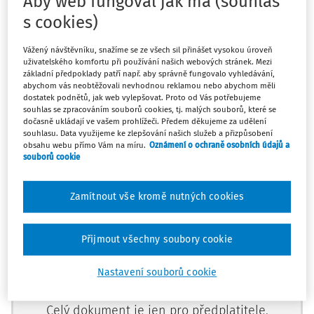
Aby web fungoval jak má (souhlas
s cookies)
Výkladové stanovisko AKV XXXIX./11.
Svátek a nekrácená
měsíční mzda vs. náhrada mzdy
přijaté na jednání
Vážený návštěvníku, snažíme se ze všech sil přinášet vysokou úroveň
Kolegia expertů v Mladé Boleslavi v březnu 2026
uživatelského komfortu při používání našich webových stránek. Mezi
základní předpoklady patří např. aby správně fungovalo vyhledávání,
abychom vás neobtěžovali nevhodnou reklamou nebo abychom měli
dostatek podnětů, jak web vylepšovat. Proto od Vás potřebujeme
Zaměstnanci, který nepracoval proto, že svátek připadl
souhlas se zpracováním souborů cookies, tj. malých souborů, které se
na jeho obvyklý pracovní den, přísluší dle ustanovení
§
dočasně ukládají ve vašem prohlížeči. Předem děkujeme za udělení
souhlasu. Data využijeme ke zlepšování našich služeb a přizpůsobení
115 odst. 3 ZP
náhrada mzdy ve výši
obsahu webu přímo Vám na míru.
Oznámení o ochraně osobních údajů a
souborů cookie
Zamítnout vše kromě nutných cookies
Máte předplatné?
Přihlaste se
Přijmout všechny soubory cookie
Nastavení souborů cookie
Zatím jste si přečetli jen začátek…
Celý dokument je jen pro předplatitele.