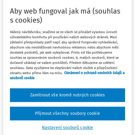
PRÉMIOVÉ ČLÁNKY
STANOVISKA AKV
Aby web fungoval jak má (souhlas
AKV XXXIX/12 Doplatek do nejnižší úrovně
s cookies)
zaručeného platu a plat za práci přesčas
Výkladové stanovisko AKV XXXIX./12. Doplatek do nejnižší
Vážený návštěvníku, snažíme se ze všech sil přinášet vysokou úroveň
uživatelského komfortu při používání našich webových stránek. Mezi
úrovně zaručeného platu a plat za práci přesčas přijaté
základní předpoklady patří např. aby správně fungovalo vyhledávání,
na jednání Kolegia expertů v Mladé Boleslavi v březnu
abychom vás neobtěžovali nevhodnou reklamou nebo abychom měli
2026
dostatek podnětů, jak web vylepšovat. Proto od Vás potřebujeme
souhlas se zpracováním souborů cookies, tj. malých souborů, které se
dočasně ukládají ve vašem prohlížeči. Předem děkujeme za udělení
JUDr. Petr Bukovjan
,
JUDr. Bc. Michal Peškar
,
Asociace
souhlasu. Data využijeme ke zlepšování našich služeb a přizpůsobení
pro rozvoj kolektivního vyjednávání a pracovních
obsahu webu přímo Vám na míru.
Oznámení o ochraně osobních údajů a
vztahů AKV
souborů cookie
Vydáno:
29. 5. 2026
/
4 minuty čtení
Zamítnout vše kromě nutných cookies
OTÁZKY A ODPOVĚDI
Minimální zaručený plat
Přijmout všechny soubory cookie
Zaměstnanec je zařazen do 5. platové třídy jako
„čekatel/strážník“ podle katalogu prací (2.21.31), do
Nastavení souborů cookie
doby získání osvědčení k výkonu práce strážníka. Dle