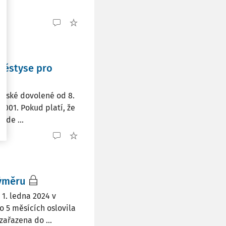
městyse pro
vské dovolené od 8.
 2001. Pokud platí, že
ude ...
výměru
 1. ledna 2024 v
 5 měsících oslovila
zařazena do ...