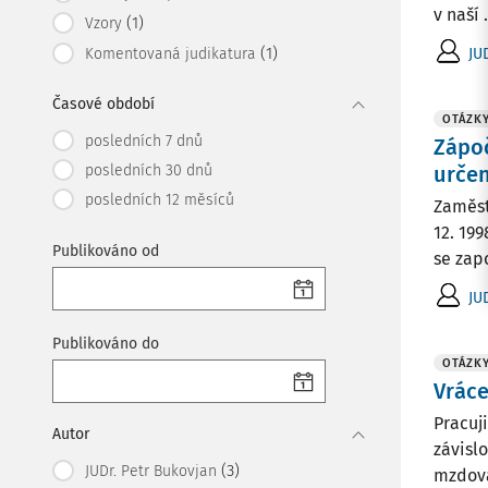
v naší .
(1)
Vzory
(1)
JU
Komentovaná judikatura
Časové období
OTÁZKY
posledních 7 dnů
Zápo
posledních 30 dnů
určen
posledních 12 měsíců
Zaměst
12. 199
Publikováno od
se zap
JU
Publikováno do
OTÁZKY
Vráce
Pracuj
Autor
závisl
(3)
JUDr. Petr Bukovjan
mzdová