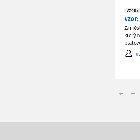
VZORY
Vzor:
Zaměst
který 
platové
JU