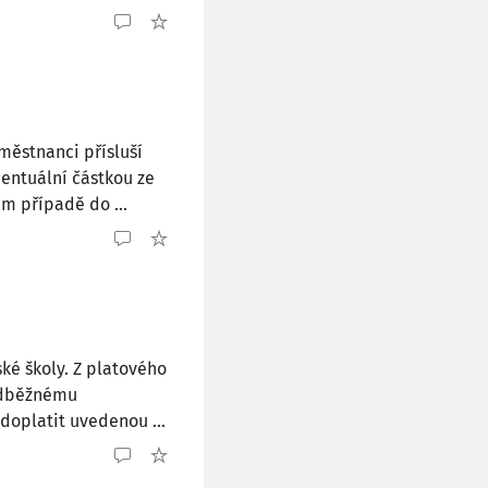
městnanci přísluší
centuální částkou ze
m případě do ...
ké školy. Z platového
ředběžnému
doplatit uvedenou ...