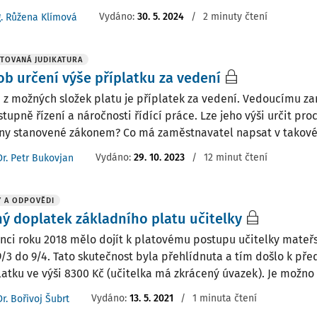
Vydáno
:
30. 5. 2024
/
2 minuty čtení
g. Růžena Klímová
TOVANÁ JUDIKATURA
b určení výše příplatku za vedení
 z možných složek platu je příplatek za vedení. Vedoucímu za
tupně řízení a náročnosti řídící práce. Lze jeho výši určit pro
ny stanovené zákonem? Co má zaměstnavatel napsat v takové
Vydáno:
29. 10. 2023
/
12 minut čtení
Dr. Petr Bukovjan
 A ODPOVĚDI
ý doplatek základního platu učitelky
inci roku 2018 mělo dojít k platovému postupu učitelky mateřs
 9/3 do 9/4. Tato skutečnost byla přehlídnuta a tím došlo k p
atku ve výši 8300 Kč (učitelka má zkrácený úvazek). Je možno 
Vydáno
:
13. 5. 2021
/
1 minuta čtení
Dr. Bořivoj Šubrt