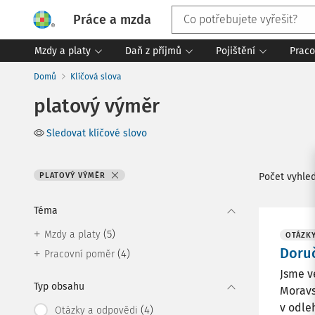
Práce a mzda
Mzdy a platy
Daň z příjmů
Pojištění
Praco
Domů
Klíčová slova
platový výměr
Sledovat klíčové slovo
PLATOVÝ VÝMĚR
Počet vyhle
Téma
(5)
Mzdy a platy
OTÁZKY
Doruč
(4)
Pracovní poměr
Jsme v
Typ obsahu
Moravs
v odle
(4)
Otázky a odpovědi