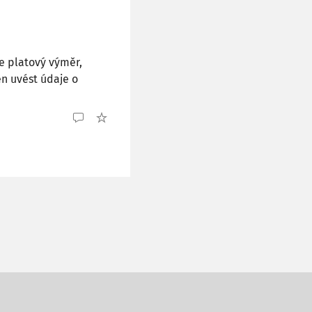
e platový výměr,
n uvést údaje o