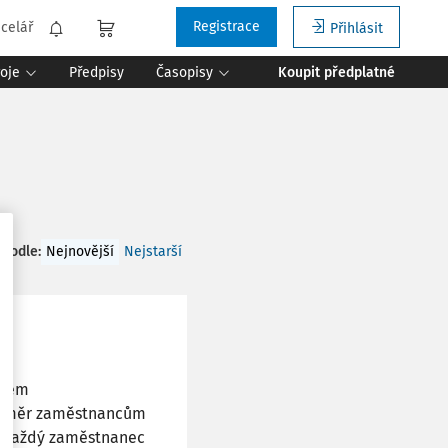
Registrace
celář
Přihlásit
roje
Předpisy
Časopisy
Koupit předplatné
 podle
:
Nejnovější
Nejstarší
elém
 výměr zaměstnancům
í. Každý zaměstnanec