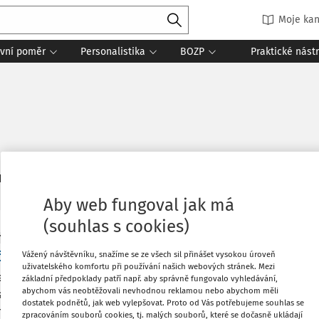
Moje kan
vní poměr
Personalistika
BOZP
Praktické nást
6
daných dokumentů:
Řadit
Aby web fungoval jak má
(souhlas s cookies)
 A ODPOVĚDI
ování platového výměru po flexinovele
Vážený návštěvníku, snažíme se ze všech sil přinášet vysokou úroveň
uživatelského komfortu při používání našich webových stránek. Mezi
elká organizace a máme jednotlivá pracoviště umístěna po c
základní předpoklady patří např. aby správně fungovalo vyhledávání,
abychom vás neobtěžovali nevhodnou reklamou nebo abychom měli
koslezském kraji, hledáme způsob, jak včas doručit platový
dostatek podnětů, jak web vylepšovat. Proto od Vás potřebujeme souhlas se
hlejších lokalitách, aby to bylo pro zaměstnance komfortnějš
zpracováním souborů cookies, tj. malých souborů, které se dočasně ukládají