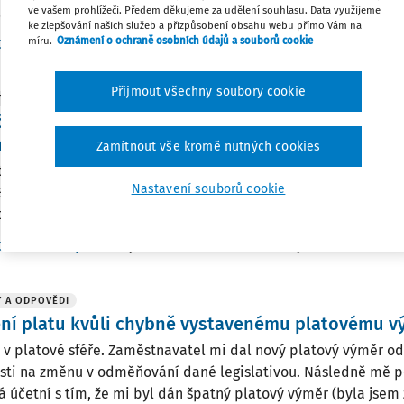
..
ve vašem prohlížeči. Předem děkujeme za udělení souhlasu. Data využijeme
ke zlepšování našich služeb a přizpůsobení obsahu webu přímo Vám na
míru.
Oznámení o ochraně osobních údajů a souborů cookie
Vydáno
:
26. 6. 2025
/
2 minuty čtení
Dr. Petr Bukovjan
Přijmout všechny soubory cookie
 A ODPOVĚDI
čet rodičovské dovolené zaměstnankyně úřadu 
í platového stupně
Zamítnout vše kromě nutných cookies
nankyně úřadu městyse byla se svými dvěma dětmi na rodičo
Nastavení souborů cookie
8 do 8. 1. 2005, tedy 6 let a 32 dnů. Druhé dítě se narodilo 8. 1.
očte do praxe max. 3 roky na každé dítě, této zaměstnankyni b
Vydáno
:
26. 2. 2025
/
3 minuty čtení
Dr. Petr Bukovjan
 A ODPOVĚDI
ní platu kvůli chybně vystavenému platovému 
i v platové sféře. Zaměstnavatel mi dal nový platový výměr od
osti na změnu v odměňování dané legislativou. Následně mě po
 účetní s tím, že mi byl dán špatný platový výměr (byla jsem 