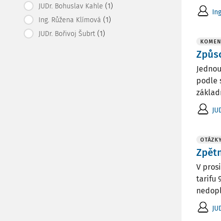
(1)
JUDr. Bohuslav Kahle
In
(1)
Ing. Růžena Klímová
(1)
JUDr. Bořivoj Šubrt
KOMEN
Způso
Jednou
podle s
základ
JU
OTÁZKY
Zpětn
V pros
tarifu
nedopl
JU