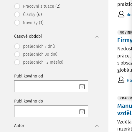
praktic
(2)
Pracovní situace
(6)
Články
do
(1)
Novinky
NOVIN
Časové období
Firmy
posledních 7 dnů
Nedost
posledních 30 dnů
práce.
posledních 12 měsíců
s obsa
globáln
Publikováno od
Ho
PRACOV
Publikováno do
Manuá
vzděl
Vzdělá
Autor
inzerá