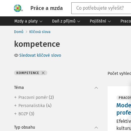
Práce a mzda
Mzdy a platy
Daň z příjmů
Pojištění
Praco
Domů
Klíčová slova
kompetence
Sledovat klíčové slovo
KOMPETENCE
Počet vyhle
Téma
(2)
Pracovní poměr
PRACOV
Mode
(4)
Personalistika
profe
(3)
BOZP
Efektiv
Typ obsahu
kultur