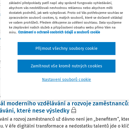
základní předpoklady patří např. aby správně fungovalo vyhledávání,
ký průvodce pro personalisty, který definuje klíčové kroky od v
abychom vás neobtěžovali nevhodnou reklamou nebo abychom měli
dostatek podnětů, jak web vylepšovat. Proto od Vás potřebujeme souhlas se
Aktuální k
:
1. 4. 2026
c. PhDr. Ing. Jan Urban CSc.
zpracováním souborů cookies, tj. malých souborů, které se dočasně ukládají
ve vašem prohlížeči. Předem děkujeme za udělení souhlasu. Data využijeme
ke zlepšování našich služeb a přizpůsobení obsahu webu přímo Vám na
KY
míru.
Oznámení o ochraně osobních údajů a souborů cookie
 čeká éra hybridních týmů, tlaku na produktivitu 
atek kvalifikovaných pracovníků zůstává jednou z největších 
Přijmout všechny soubory cookie
 Podle průzkumu Talent Shortage Survey společnosti Manpo
zováním otevřených pozic 61 procent zaměstnavatelů v České 
Zamítnout vše kromě nutných cookies
í ...
Vydáno:
24. 3. 2026
/
5 minut
spodářská komora České republiky
Nastavení souborů cookie
NÍ SITUACE
l moderního vzdělávání a rozvoje zaměstnanců: 
ávání, které nese výsledky
vání a rozvoj zaměstnanců už dávno není jen „benefitem“, kter
tu. V éře digitální transformace a nedostatku talentů jde o klí