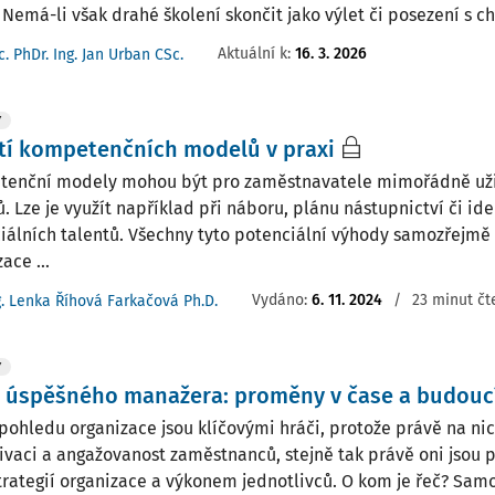
 Nemá-li však drahé školení skončit jako výlet či posezení s chl
Aktuální k
:
16. 3. 2026
c. PhDr. Ing. Jan Urban CSc.
Y
tí kompetenčních modelů v praxi
enční modely mohou být pro zaměstnavatele mimořádně užit
 Lze je využít například při náboru, plánu nástupnictví či ide
iálních talentů. Všechny tyto potenciální výhody samozřejmě 
ace ...
Vydáno:
6. 11. 2024
/
23 minut čt
g. Lenka Říhová Farkačová Ph.D.
Y
l úspěšného manažera: proměny v čase a budouc
 pohledu organizace jsou klíčovými hráči, protože právě na ni
ivaci a angažovanost zaměstnanců, stejně tak právě oni jso
trategií organizace a výkonem jednotlivců. O kom je řeč? Samo