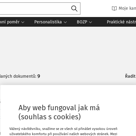
Moje kan
vní poměr
Personalistika
BOZP
Praktické nást
9
daných dokumentů:
Řadit
NÍ SITUACE
Aby web fungoval jak má
rní nábor a výběr zaměstnanců: Komplexní manu
(souhlas s cookies)
sionály
ní nábor není jen o zaplnění volné židle. Je to strategický proc
Vážený návštěvníku, snažíme se ze všech sil přinášet vysokou úroveň
u firmy, její výkonnost a v konečném důsledku i ziskovost. Tent
uživatelského komfortu při používání našich webových stránek. Mezi