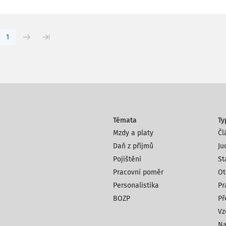
1
Témata
Ty
Mzdy a platy
Čl
Daň z příjmů
Ju
Pojištění
St
Pracovní poměr
Ot
Personalistika
Pr
BOZP
Př
Vz
Na