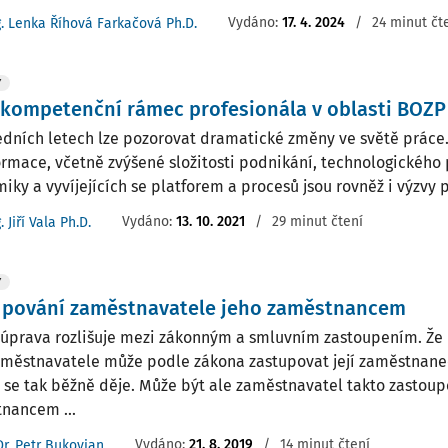
Vydáno:
17. 4. 2024
/
24 minut čt
g. Lenka Říhová Farkačová Ph.D.
Y
kompetenční rámec profesionála v oblasti BOZP
edních letech lze pozorovat dramatické změny ve světě práce
ormace, včetně zvýšené složitosti podnikání, technologického 
iky a vyvíjejících se platforem a procesů jsou rovněž i výzvy p
Vydáno:
13. 10. 2021
/
29 minut čtení
. Jiří Vala Ph.D.
Y
upování zaměstnavatele jeho zaměstnancem
 úprava rozlišuje mezi zákonným a smluvním zastoupením. Že
aměstnavatele může podle zákona zastupovat její zaměstnanec
i se tak běžně děje. Může být ale zaměstnavatel takto zastou
nancem ...
Vydáno:
21. 8. 2019
/
14 minut čtení
Dr. Petr Bukovjan