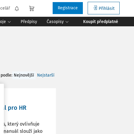
Registrace
celář
Přihlásit
roje
Předpisy
Časopisy
Koupit předplatné
 podle
:
Nejnovější
Nejstarší
ál pro HR
es, který ovlivňuje
o manuál slouží jako