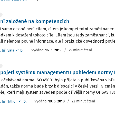
Y
ní založené na kompetencích
í samo o sobě není cílem, cílem je kompetentní zaměstnanec. 
edkem k dosažení tohoto cíle. Cílem jsou tedy zaměstnanci, kt
ají nejenom pouhé informace, ale i praktické dovednosti potřeb
Vydáno:
16. 5. 2019
/
29 minut čtení
. Jiří Vala Ph.D.
Y
 pojetí systému managementu pohledem normy 
 očekávaná norma ISO 45001 byla přijata a publikována v břez
 zadán, takže norma bude brzy k dispozici v české verzi. Nicmé
ele, kteří mají systém zaveden podle dřívější normy OHSAS 180
Vydáno:
10. 5. 2018
/
22 minut čtení
. Jiří Tilhon Ph.D.