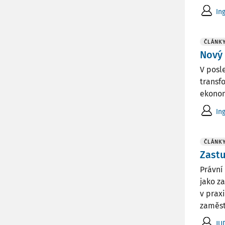
In
ČLÁNK
Nový 
V posl
transf
ekonom
Ing
ČLÁNK
Zast
Právní
jako z
v prax
zaměst
JU