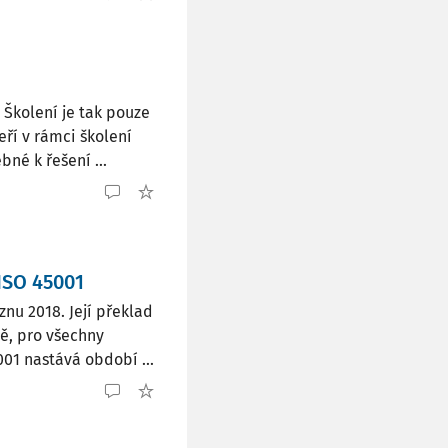
Školení je tak pouze
eří v rámci školení
né k řešení ...
ISO 45001
nu 2018. Její překlad
ně, pro všechny
01 nastává období ...