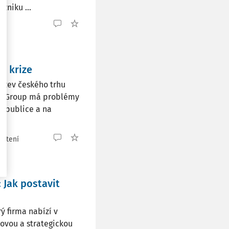
zniku ...
i krize
výzev českého trhu
werGroup má problémy
republice a na
 čtení
Jak postavit
ý firma nabízí v
čovou a strategickou