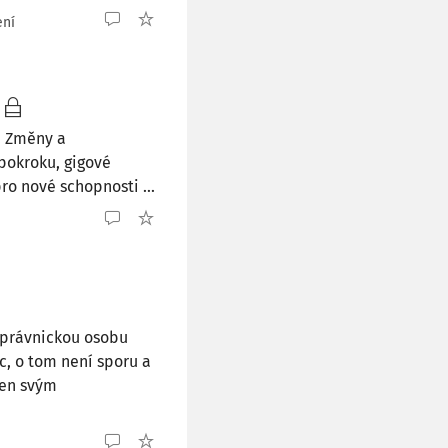
ení
. Změny a
pokroku, gigové
ro nové schopnosti ...
 právnickou osobu
, o tom není sporu a
pen svým