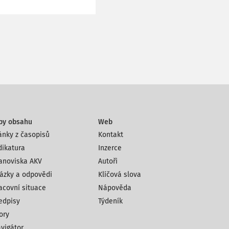
py obsahu
Web
ánky z časopisů
Kontakt
dikatura
Inzerce
anoviska AKV
Autoři
ázky a odpovědi
Klíčová slova
acovní situace
Nápověda
edpisy
Týdeník
ory
vigátor