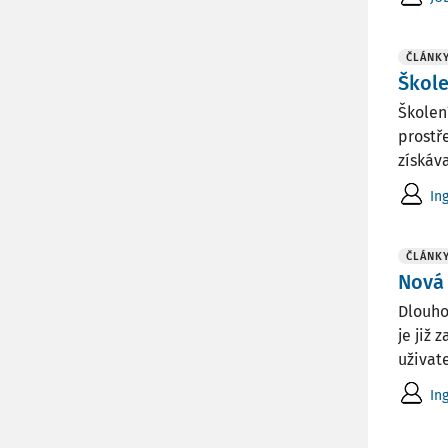
ČLÁNK
Škole
Školen
prostř
získáv
Ing
ČLÁNK
Nová
Dlouho
je již
uživat
Ing