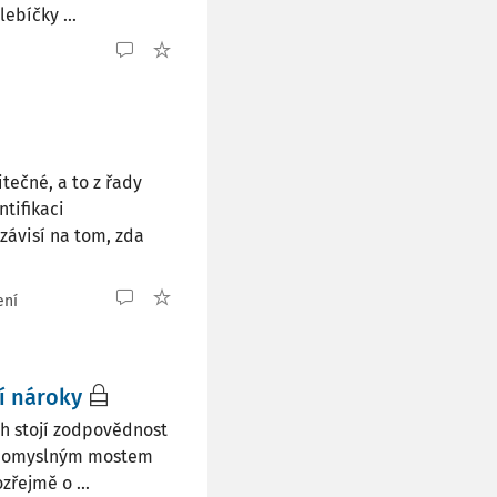
ebíčky ...
ečné, a to z řady
ntifikaci
závisí na tom, zda
ení
í nároky
ch stojí zodpovědnost
u pomyslným mostem
zřejmě o ...