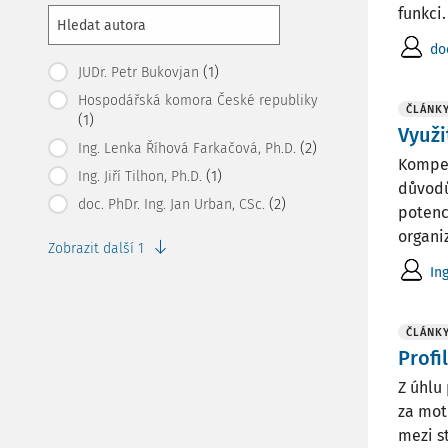
funkci.
do
(1)
JUDr. Petr Bukovjan
Hospodářská komora České republiky
ČLÁNK
(1)
Využi
(2)
Ing. Lenka Říhová Farkačová, Ph.D.
Kompet
(1)
Ing. Jiří Tilhon, Ph.D.
důvodů.
(2)
doc. PhDr. Ing. Jan Urban, CSc.
potenc
organiz
Zobrazit další 1
In
ČLÁNK
Profi
Z úhlu
za mot
mezi s