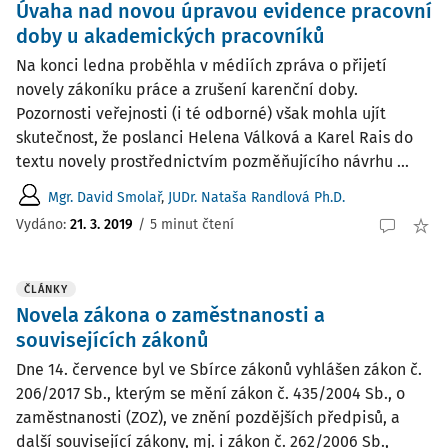
Úvaha nad novou úpravou evidence pracovní
doby u akademických pracovníků
Na konci ledna proběhla v médiích zpráva o přijetí
novely zákoníku práce a zrušení karenční doby.
Pozornosti veřejnosti (i té odborné) však mohla ujít
skutečnost, že poslanci Helena Válková a Karel Rais do
textu novely prostřednictvím pozměňujícího návrhu ...
Mgr. David Smolař
,
JUDr. Nataša Randlová Ph.D.
Vydáno:
21. 3. 2019
/
5 minut čtení
ČLÁNKY
Novela zákona o zaměstnanosti a
souvisejících zákonů
Dne 14. července byl ve Sbírce zákonů vyhlášen zákon č.
206/2017 Sb., kterým se mění zákon č. 435/2004 Sb., o
zaměstnanosti (ZOZ), ve znění pozdějších předpisů, a
další související zákony, mj. i zákon č. 262/2006 Sb.,