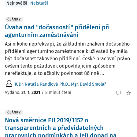
Nejnovější
Nejstarší
ČLÁNKY
Úvaha nad "dočasností" přidělení při
agenturním zaměstnávání
Asi nikoho nepřekvapí, že základním znakem dočasného
přidělení agenturního zaměstnance k uživateli by měla
být dočasnost takového přidělení. České pracovní právo
ovšem tento požadavek odpovídajícím způsobem
nereflektuje, a to ačkoliv povinnost účinně ...
JUDr. Nataša Randlová Ph.D.
,
Mgr. David Smolař
Vydáno:
21. 1. 2021
/
8 minut čtení
ČLÁNKY
Nová směrnice EU 2019/1152 o
transparentních a předvídatelných
pracovních podmínkách a její dopad na