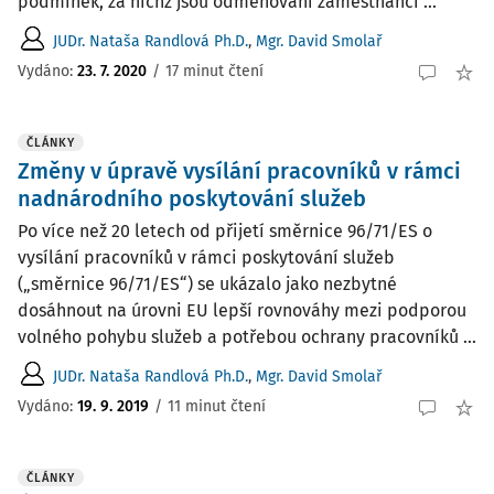
podmínek, za nichž jsou odměňováni zaměstnanci ...
JUDr. Nataša Randlová Ph.D.
,
Mgr. David Smolař
Vydáno:
23. 7. 2020
/
17 minut čtení
ČLÁNKY
Změny v úpravě vysílání pracovníků v rámci
nadnárodního poskytování služeb
Po více než 20 letech od přijetí směrnice 96/71/ES o
vysílání pracovníků v rámci poskytování služeb
(„směrnice 96/71/ES“) se ukázalo jako nezbytné
dosáhnout na úrovni EU lepší rovnováhy mezi podporou
volného pohybu služeb a potřebou ochrany pracovníků ...
JUDr. Nataša Randlová Ph.D.
,
Mgr. David Smolař
Vydáno:
19. 9. 2019
/
11 minut čtení
ČLÁNKY