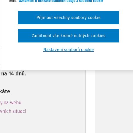
míru.
Oznámení o ochraně osobních údajů a souborů cookie
Stáhnout
Přijmout všechny soubory cookie
 jen začátek…
Poznámka
Zamítnout vše kromě nutných cookies
 předplatitele.
Nastavení souborů cookie
 získejte
 na 14 dnů.
káte
ky na webu
ních situací