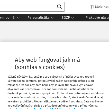
Moje kan
vní poměr
Personalistika
BOZP
Praktické nást
ocení programu podpory zdraví
dáno
:
27. 1. 2026
Seriál:
Výkladová stanoviska AKV XXXVII.
2 minuty
Aby web fungoval jak má
(souhlas s cookies)
Vážený návštěvníku, snažíme se ze všech sil přinášet vysokou úroveň
odnocení programu podpory zdraví
Tisknout
uživatelského komfortu při používání našich webových stránek. Mezi
 7. – 8. 11. 2025
základní předpoklady patří např. aby správně fungovalo vyhledávání,
abychom vás neobtěžovali nevhodnou reklamou nebo abychom měli
Oblíbené
dostatek podnětů, jak web vylepšovat. Proto od Vás potřebujeme souhlas se
zpracováním souborů cookies, tj. malých souborů, které se dočasně ukládají
ve vašem prohlížeči. Předem děkujeme za udělení souhlasu. Data využijeme
ke zlepšování našich služeb a přizpůsobení obsahu webu přímo Vám na
Sdílet
Máte předplatné?
Přihlaste se