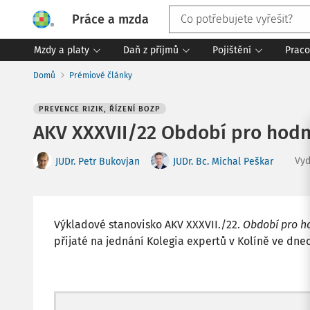
Práce a mzda
Mzdy a platy
Daň z příjmů
Pojištění
Praco
Domů
Prémiové články
PREVENCE RIZIK, ŘÍZENÍ BOZP
AKV XXXVII/22 Období pro hodn
Vy
JUDr. Petr Bukovjan
JUDr. Bc. Michal Peškar
Výkladové stanovisko AKV XXXVII./22.
Období pro h
přijaté na jednání Kolegia expertů v Kolíně ve dnech