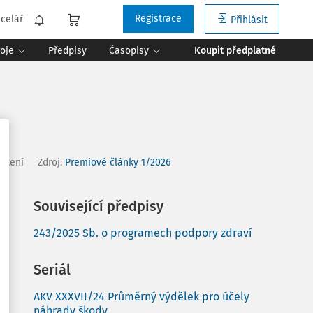
Registrace
celář
Přihlásit
roje
Předpisy
Časopisy
Koupit předplatné
 čtení
Zdroj
:
Premiové články 1/2026
Související předpisy
243/2025 Sb. o programech podpory zdraví
Seriál
AKV XXXVII/24 Průměrný výdělek pro účely
náhrady škody