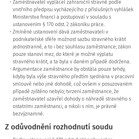
Zaměstnavatel vyplácel zahraniční stravné podle
vnitřního předpisu vycházejícího z příslušných vyhlášek
Ministerstva financí a postupoval v souladu s
ustanovením § 170 odst. 2 zákoníku práce.
Zmíněné ustanovení dává zaměstnavateli v
podnikatelské sféře možnost sazbu stravného krátit
jednostranně, a to i bez souhlasu zaměstnance; zákon
pouze stanoví mez, do které je možné výplatu
stravného krátit, a ta byla v daném případě dodržena.
Argumentace zaměstnance by obstála pouze tehdy,
kdyby byla výše stravného předtím sjednána v pracovní
smlouvě nebo jiné dohodě, což ovšem v posuzovaném
případě zjištěno nebylo; tvrzení zaměstnance, že
zaměstnavatel uzavřel dohody o náhradě stravného s
ostatními zaměstnanci, a nikoli s ním, je právně
bezvýznamné.
Z odůvodnění rozhodnutí soudu