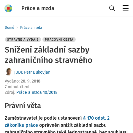
Práce a mzda
Menu
Domů
Práce a mzda
STRAVNÉ A VÝDAJE
PRACOVNÍ CESTA
Snížení základní sazby
zahraničního stravného
JUDr. Petr Bukovjan
Vydáno
:
20. 9. 2018
7 minut čtení
Zdroj
:
Práce a mzda 10/2018
Právní věta
Zaměstnavatel je podle ustanovení
§ 170 odst. 2
zákoníku práce
oprávněn snížit základní sazbu
zahraničního stravného také jednostranně, bez souhlasu