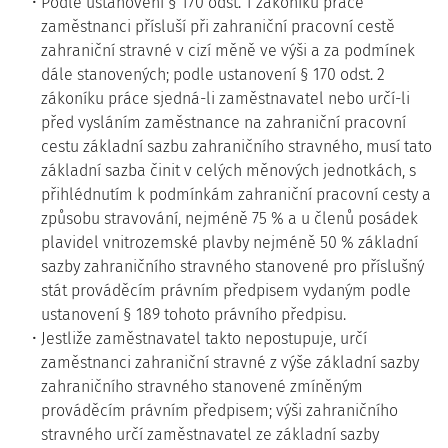
Podle ustanovení § 170 odst. 1 zákoníku práce
zaměstnanci přísluší při zahraniční pracovní cestě
zahraniční stravné v cizí měně ve výši a za podmínek
dále stanovených; podle ustanovení § 170 odst. 2
zákoníku práce sjedná-li zaměstnavatel nebo určí-li
před vysláním zaměstnance na zahraniční pracovní
cestu základní sazbu zahraničního stravného, musí tato
základní sazba činit v celých měnových jednotkách, s
přihlédnutím k podmínkám zahraniční pracovní cesty a
způsobu stravování, nejméně 75 % a u členů posádek
plavidel vnitrozemské plavby nejméně 50 % základní
sazby zahraničního stravného stanovené pro příslušný
stát prováděcím právním předpisem vydaným podle
ustanovení § 189 tohoto právního předpisu.
Jestliže zaměstnavatel takto nepostupuje, určí
zaměstnanci zahraniční stravné z výše základní sazby
zahraničního stravného stanovené zmíněným
prováděcím právním předpisem; výši zahraničního
stravného určí zaměstnavatel ze základní sazby