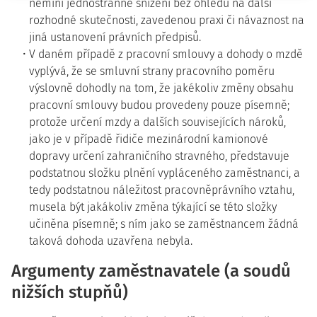
nemíní jednostranné snížení bez ohledu na další
rozhodné skutečnosti, zavedenou praxi či návaznost na
jiná ustanovení právních předpisů.
V daném případě z pracovní smlouvy a dohody o mzdě
vyplývá, že se smluvní strany pracovního poměru
výslovně dohodly na tom, že jakékoliv změny obsahu
pracovní smlouvy budou provedeny pouze písemně;
protože určení mzdy a dalších souvisejících nároků,
jako je v případě řidiče mezinárodní kamionové
dopravy určení zahraničního stravného, představuje
podstatnou složku plnění vypláceného zaměstnanci, a
tedy podstatnou náležitost pracovněprávního vztahu,
musela být jakákoliv změna týkající se této složky
učiněna písemně; s ním jako se zaměstnancem žádná
taková dohoda uzavřena nebyla.
Argumenty zaměstnavatele (a soudů
nižších stupňů)