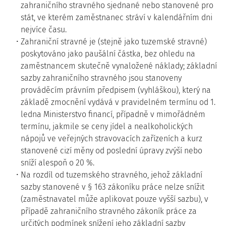
zahraničního stravného sjednané nebo stanovené pro
stát, ve kterém zaměstnanec stráví v kalendářním dni
nejvíce času.
Zahraniční stravné je (stejně jako tuzemské stravné)
poskytováno jako paušální částka, bez ohledu na
zaměstnancem skutečně vynaložené náklady; základní
sazby zahraničního stravného jsou stanoveny
prováděcím právním předpisem (vyhláškou), který na
základě zmocnění vydává v pravidelném termínu od 1.
ledna Ministerstvo financí, případně v mimořádném
termínu, jakmile se ceny jídel a nealkoholických
nápojů ve veřejných stravovacích zařízeních a kurz
stanovené cizí měny od poslední úpravy zvýší nebo
sníží alespoň o 20 %.
Na rozdíl od tuzemského stravného, jehož základní
sazby stanovené v § 163 zákoníku práce nelze snížit
(zaměstnavatel může aplikovat pouze vyšší sazbu), v
případě zahraničního stravného zákoník práce za
určitých podmínek snížení jeho základní sazby