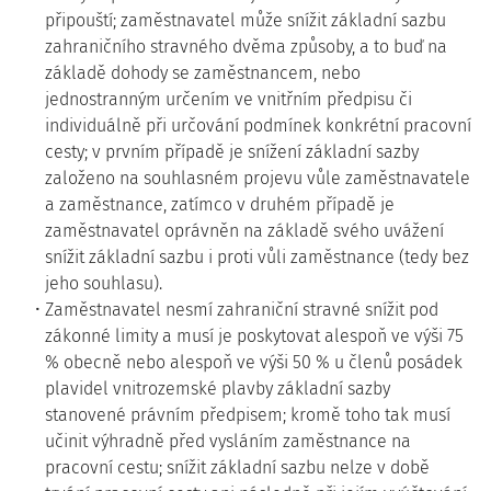
připouští; zaměstnavatel může snížit základní sazbu
zahraničního stravného dvěma způsoby, a to buď na
základě dohody se zaměstnancem, nebo
jednostranným určením ve vnitřním předpisu či
individuálně při určování podmínek konkrétní pracovní
cesty; v prvním případě je snížení základní sazby
založeno na souhlasném projevu vůle zaměstnavatele
a zaměstnance, zatímco v druhém případě je
zaměstnavatel oprávněn na základě svého uvážení
snížit základní sazbu i proti vůli zaměstnance (tedy bez
jeho souhlasu).
Zaměstnavatel nesmí zahraniční stravné snížit pod
zákonné limity a musí je poskytovat alespoň ve výši 75
% obecně nebo alespoň ve výši 50 % u členů posádek
plavidel vnitrozemské plavby základní sazby
stanovené právním předpisem; kromě toho tak musí
učinit výhradně před vysláním zaměstnance na
pracovní cestu; snížit základní sazbu nelze v době