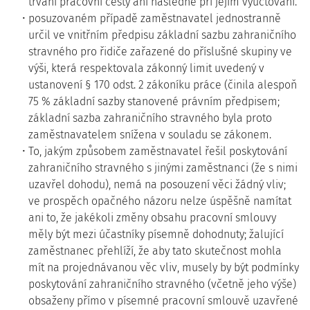
trvání pracovní cesty ani následně při jejím vyúčtování.
posuzovaném případě zaměstnavatel jednostranně
určil ve vnitřním předpisu základní sazbu zahraničního
stravného pro řidiče zařazené do příslušné skupiny ve
výši, která respektovala zákonný limit uvedený v
ustanovení § 170 odst. 2 zákoníku práce (činila alespoň
75 % základní sazby stanovené právním předpisem;
základní sazba zahraničního stravného byla proto
zaměstnavatelem snížena v souladu se zákonem.
To, jakým způsobem zaměstnavatel řešil poskytování
zahraničního stravného s jinými zaměstnanci (že s nimi
uzavřel dohodu), nemá na posouzení věci žádný vliv;
ve prospěch opačného názoru nelze úspěšně namítat
ani to, že jakékoli změny obsahu pracovní smlouvy
měly být mezi účastníky písemně dohodnuty; žalující
zaměstnanec přehlíží, že aby tato skutečnost mohla
mít na projednávanou věc vliv, musely by být podmínky
poskytování zahraničního stravného (včetně jeho výše)
obsaženy přímo v písemné pracovní smlouvě uzavřené