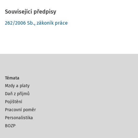
Související předpisy
262/2006 Sb., zákoník práce
Témata
Mzdy a platy
Daň z příjmů
Pojištění
Pracovní poměr
Personalistika
BOZP