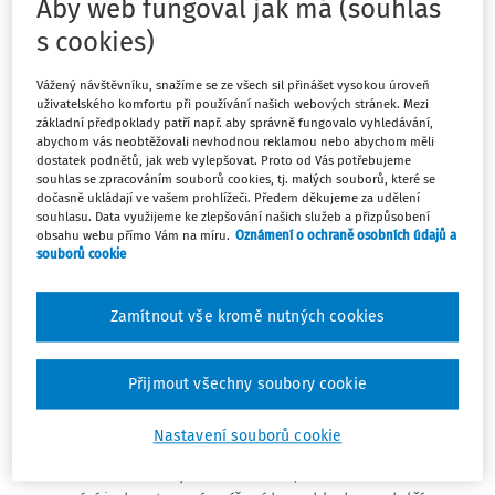
Aby web fungoval jak má (souhlas
s cookies)
Skutkový stav (popis případu)
Vážený návštěvníku, snažíme se ze všech sil přinášet vysokou úroveň
Zaměstnanec pracoval na základě pracovní smlouvy
uživatelského komfortu při používání našich webových stránek. Mezi
jako řidič mezinárodní kamionové dopravy; dostal se
základní předpoklady patří např. aby správně fungovalo vyhledávání,
přitom do soudního sporu se svým zaměstnavatelem, a
abychom vás neobtěžovali nevhodnou reklamou nebo abychom měli
dostatek podnětů, jak web vylepšovat. Proto od Vás potřebujeme
to mj. co do zaplacení zahraničního stravného za
souhlas se zpracováním souborů cookies, tj. malých souborů, které se
pracovní cesty, které v rámci pracovního poměru
dočasně ukládají ve vašem prohlížeči. Předem děkujeme za udělení
souhlasu. Data využijeme ke zlepšování našich služeb a přizpůsobení
absolvoval.
obsahu webu přímo Vám na míru.
Oznámení o ochraně osobních údajů a
souborů cookie
Argumenty zaměstnance
Ustanovení § 170 zákoníku práce nedává
Zamítnout vše kromě nutných cookies
zaměstnavateli v podnikatelské sféře možnost
základní sazbu stravného krátit na 75 % jednostranně,
Přijmout všechny soubory cookie
tj. bez souhlasu zaměstnance.
Nesjedná-li zaměstnavatel se zaměstnancem výši
Nastavení souborů cookie
zahraničního stravného dohodou, určí ji před vysláním
zaměstnance na pracovní cestu; tímto určením se však