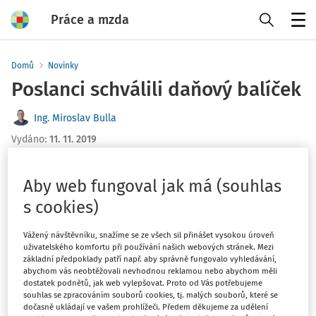
Práce a mzda
Menu
Domů
Novinky
Poslanci schválili daňový balíček
Ing. Miroslav Bulla
Vydáno
:
11. 11. 2019
1 minuta čtení
Poslanecká sněmovna schválila vládní daňový balíček.
Aby web fungoval jak má (souhlas
Návrh s účinností od 1. 1. 2020 zvyšuje zdanění
s cookies)
tabákových výrobků, tvrdého alkoholu, loterií a
hazardních her,
ruší se výjimka ze zdanění úroků z
Vážený návštěvníku, snažíme se ze všech sil přinášet vysokou úroveň
uživatelského komfortu při používání našich webových stránek. Mezi
korunových dluhopisů emitovaných před 1. 1. 2013, mění se
základní předpoklady patří např. aby správně fungovalo vyhledávání,
metoda tvorby technických rezerv pojišťoven, zvyšuje se
abychom vás neobtěžovali nevhodnou reklamou nebo abychom měli
poplatek za vklad do katastru nemovitostí (z 1 000 Kč na
dostatek podnětů, jak web vylepšovat. Proto od Vás potřebujeme
souhlas se zpracováním souborů cookies, tj. malých souborů, které se
2 000 Kč). Upravuje se osvobození od daně z nemovitostí u
dočasně ukládají ve vašem prohlížeči. Předem děkujeme za udělení