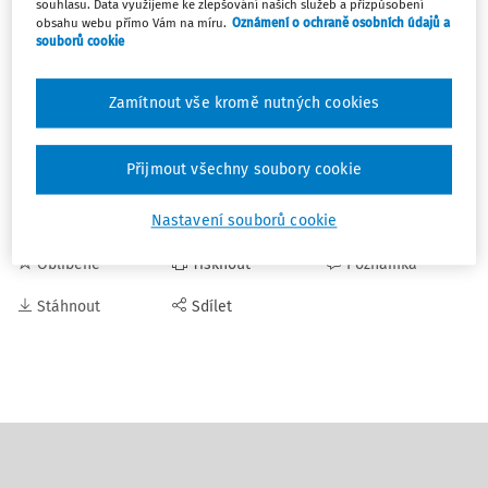
některých ploch (meze, příkopy, stromořadí, mokřady,
souhlasu. Data využijeme ke zlepšování našich služeb a přizpůsobení
obsahu webu přímo Vám na míru.
Oznámení o ochraně osobních údajů a
bažiny), zvyšuje se limit pro osvobození od spotřební daně
souborů cookie
u domácího vaření piva.
Zákon nyní míří do Senátu, který ho pravděpodobně
Zamítnout vše kromě nutných cookies
bude vetovat.
Chcete dostávat týdeník s krátkými zprávami do svého e-
Přijmout všechny soubory cookie
mailu? Pořiďte si
předplatné
.
Nastavení souborů cookie
Oblíbené
Tisknout
Poznámka
Stáhnout
Sdílet