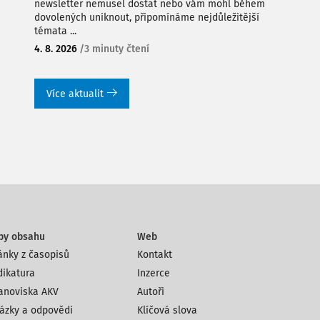
newsletter nemusel dostat nebo vám mohl během
dovolených uniknout, připomínáme nejdůležitější
témata ...
4. 8. 2026
/
3 minuty čtení
Více aktualit
py obsahu
Web
ánky z časopisů
Kontakt
dikatura
Inzerce
anoviska AKV
Autoři
ázky a odpovědi
Klíčová slova