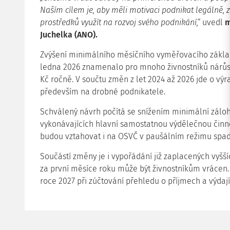
Naším cílem je, aby měli motivaci podnikat legálně, 
prostředků využít na rozvoj svého podnikání,“
uvedl
m
Juchelka (ANO).
Zvýšení minimálního měsíčního vyměřovacího zákl
ledna 2026 znamenalo pro mnoho živnostníků nárůst
Kč ročně. V součtu změn z let 2024 až 2026 jde o výr
především na drobné podnikatele.
Schválený návrh počítá se snížením minimální zálo
vykonávajících hlavní samostatnou výdělečnou činnos
budou vztahovat i na OSVČ v paušálním režimu spada
Součástí změny je i vypořádání již zaplacených vyššíc
za první měsíce roku může být živnostníkům vrácen.
roce 2027 při zúčtování přehledu o příjmech a výdají