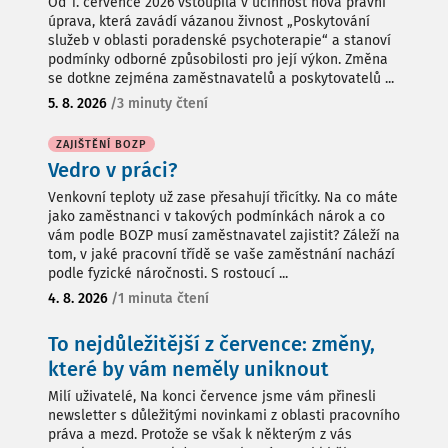
Od 1. července 2026 vstoupila v účinnost nová právní
úprava, která zavádí vázanou živnost „Poskytování
služeb v oblasti poradenské psychoterapie“ a stanoví
podmínky odborné způsobilosti pro její výkon. Změna
se dotkne zejména zaměstnavatelů a poskytovatelů ...
5. 8. 2026
/
3 minuty čtení
ZAJIŠTĚNÍ BOZP
Vedro v práci?
Venkovní teploty už zase přesahují třicítky. Na co máte
jako zaměstnanci v takových podmínkách nárok a co
vám podle BOZP musí zaměstnavatel zajistit? Záleží na
tom, v jaké pracovní třídě se vaše zaměstnání nachází
podle fyzické náročnosti. S rostoucí ...
4. 8. 2026
/
1 minuta čtení
To nejdůležitější z července: změny,
které by vám neměly uniknout
Milí uživatelé, Na konci července jsme vám přinesli
newsletter s důležitými novinkami z oblasti pracovního
práva a mezd. Protože se však k některým z vás