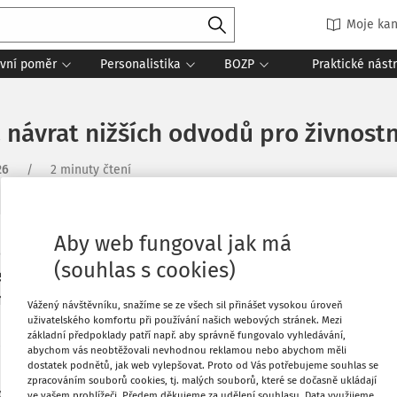
Moje kan
vní poměr
Personalistika
BOZP
Praktické nást
návrat nižších odvodů pro živnost
26
/
2 minuty čtení
Aby web fungoval jak má
jednání schválila návrh
Oblíbené
(souhlas s cookies)
e dopady letošního zvýšení
ění pro osoby samostatně
Stáhnout
Vážený návštěvníku, snažíme se ze všech sil přinášet vysokou úroveň
nimální měsíční vyměřovací
uživatelského komfortu při používání našich webových stránek. Mezi
základní předpoklady patří např. aby správně fungovalo vyhledávání,
dy.
abychom vás neobtěžovali nevhodnou reklamou nebo abychom měli
Tisknout
dostatek podnětů, jak web vylepšovat. Proto od Vás potřebujeme souhlas se
zpracováním souborů cookies, tj. malých souborů, které se dočasně ukládají
t živnostníky, kteří pracují sami na sebe.
ve vašem prohlížeči. Předem děkujeme za udělení souhlasu. Data využijeme