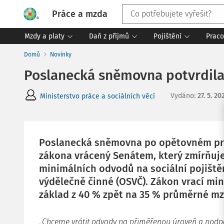
Práce a mzda
Mzdy a platy
Daň z příjmů
Pojištění
Praco
Domů
Novinky
Poslanecká sněmovna potvrdila 
Vydáno
:
27. 5. 20
Ministerstvo práce a sociálních věcí
Poslanecká sněmovna po opětovném pro
zákona vrácený Senátem, který zmírňuj
minimálních odvodů na sociální pojišt
výdělečně činné (OSVČ). Zákon vrací mi
základ z 40 % zpět na 35 % průměrné mz
„Chceme vrátit odvody na přiměřenou úroveň a podpoři