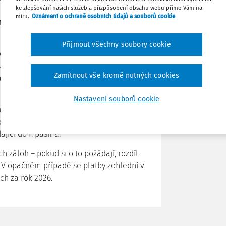
Sdílet
ke zlepšování našich služeb a přizpůsobení obsahu webu přímo Vám na
zůstávali ekonomicky aktivní a mohli více
míru.
Oznámení o ochraně osobních údajů a souborů cookie
inistr práce a sociálních věcí Aleš
Poznámka
Přijmout všechny soubory cookie
adu z 35 % na 40 % průměrné mzdy od
 odvodů až o 715 Kč měsíčně, tedy 8 580
Zamítnout vše kromě nutných cookies
azné zvýšení zatížení, které dopadá
Nastavení souborů cookie
hy na důchodové pojištění u OSVČ
t z 5 720 Kč na 5 005 Kč. Nižší úhrady se
jící do I. pásma.
h záloh – pokud si o to požádají, rozdíl
 V opačném případě se platby zohlední v
ch za rok 2026.