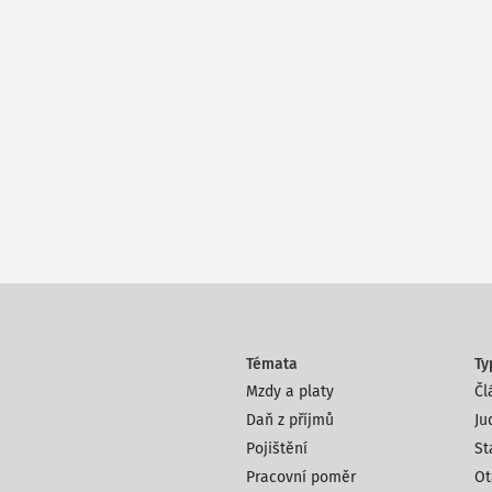
Témata
Ty
Mzdy a platy
Čl
Daň z příjmů
Ju
Pojištění
St
Pracovní poměr
Ot