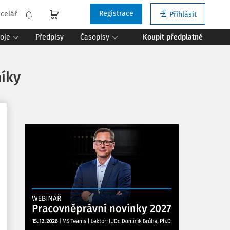
Registrace
celář
Přihlásit
roje
Předpisy
Časopisy
Koupit předplatné
níky