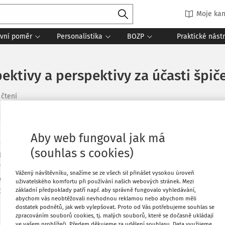
Moje kan
vní poměr
Personalistika
BOZP
Praktické nást
ektivy a perspektivy za účasti špiče
 čtení
Aby web fungoval jak má
na celodenní konferenci
„60 let od
Oblíbené
(souhlas s cookies)
spektivy“
, jíž je mediálním partnerem a
rávo a právo sociálního zabezpečení ve
Stáhnout
Vážený návštěvníku, snažíme se ze všech sil přinášet vysokou úroveň
y dne 16. června 2025 v reprezentačních
uživatelského komfortu při používání našich webových stránek. Mezi
ba) na Ovocném trhu, Praha 1.
základní předpoklady patří např. aby správně fungovalo vyhledávání,
abychom vás neobtěžovali nevhodnou reklamou nebo abychom měli
Tisknout
dostatek podnětů, jak web vylepšovat. Proto od Vás potřebujeme souhlas se
zpracováním souborů cookies, tj. malých souborů, které se dočasně ukládají
cí výzvy pracovního práva přednesenou
ve vašem prohlížeči. Předem děkujeme za udělení souhlasu. Data využijeme