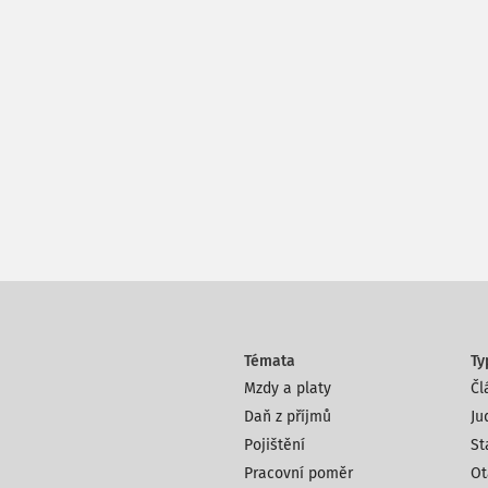
Témata
Ty
Mzdy a platy
Čl
Daň z příjmů
Ju
Pojištění
St
Pracovní poměr
Ot