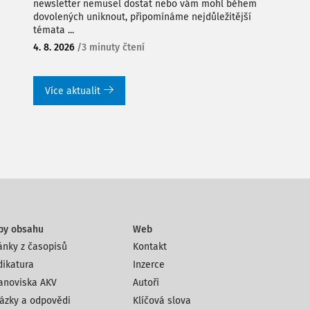
newsletter nemusel dostat nebo vám mohl během
dovolených uniknout, připomínáme nejdůležitější
témata ...
4. 8. 2026
/
3 minuty čtení
Více aktualit
py obsahu
Web
ánky z časopisů
Kontakt
dikatura
Inzerce
anoviska AKV
Autoři
ázky a odpovědi
Klíčová slova