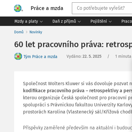
Práce a mzda
Mzdy a platy
Daň z příjmů
Pojištění
Praco
Domů
Novinky
60 let pracovního práva: retrosp
Vydáno
:
22. 5. 2025
/
1 minuta
Tým Práce a mzda
Společnost Wolters Kluwer si vás dovoluje pozvat 
kodifikace pracovního práva – retrospektivy a per
kterou organizuje Česká společnost pro pracovní p
spolupráci s Právnickou fakultou Univerzity Karlov
prostorách Karolina (Vlastenecký sál/Křížová chod
Příspěvky zaměřené především na aktuální i budou