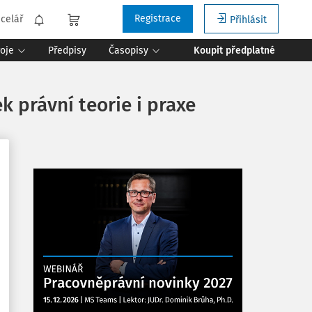
Registrace
celář
Přihlásit
roje
Předpisy
Časopisy
Koupit předplatné
k právní teorie i praxe