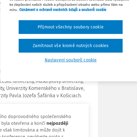
 diskutovat,
přední odborníci na
Sdílet
ke zlepšování našich služeb a přizpůsobení obsahu webu přímo Vám na
alší specialisté z následujících institucí:
míru.
Oznámení o ochraně osobních údajů a souborů cookie
Poznámka
Přijmout všechny soubory cookie
Zamítnout vše kromě nutných cookies
Nastavení souborů cookie
pracovních vztahů
české univerzity, Masarykovy univerzity,
ty, Univerzity Komenského v Bratislave,
zity Pavla Jozefa Šafárika v Košiciach.
ního doprovodného společenského
ž byla otevřena a končí
nejpozději
 však limitována a může dojít k
ě konference, neváhejte proto s