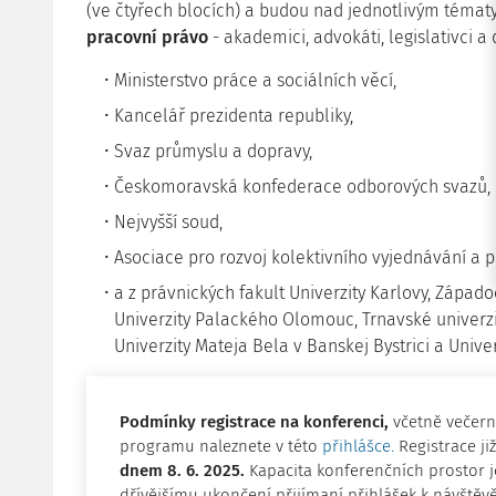
(ve čtyřech blocích) a budou nad jednotlivým tématy
pracovní právo
- akademici, advokáti, legislativci a d
Ministerstvo práce a sociálních věcí,
Kancelář prezidenta republiky,
Svaz průmyslu a dopravy,
Českomoravská konfederace odborových svazů,
Nejvyšší soud,
Asociace pro rozvoj kolektivního vyjednávání a 
a z právnických fakult Univerzity Karlovy, Západo
Univerzity Palackého Olomouc, Trnavské univerzi
Univerzity Mateja Bela v Banskej Bystrici a Univer
Podmínky registrace na konferenci,
včetně večer
programu naleznete v této
přihlášce.
Registrace ji
dnem 8. 6. 2025.
Kapacita konferenčních prostor je
dřívějšímu ukončení přijímaní přihlášek k návštěv