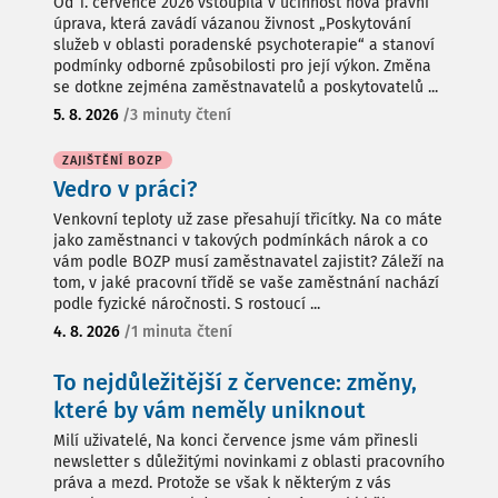
Od 1. července 2026 vstoupila v účinnost nová právní
úprava, která zavádí vázanou živnost „Poskytování
služeb v oblasti poradenské psychoterapie“ a stanoví
podmínky odborné způsobilosti pro její výkon. Změna
se dotkne zejména zaměstnavatelů a poskytovatelů ...
5. 8. 2026
/
3 minuty čtení
ZAJIŠTĚNÍ BOZP
Vedro v práci?
Venkovní teploty už zase přesahují třicítky. Na co máte
jako zaměstnanci v takových podmínkách nárok a co
vám podle BOZP musí zaměstnavatel zajistit? Záleží na
tom, v jaké pracovní třídě se vaše zaměstnání nachází
podle fyzické náročnosti. S rostoucí ...
4. 8. 2026
/
1 minuta čtení
To nejdůležitější z července: změny,
které by vám neměly uniknout
Milí uživatelé, Na konci července jsme vám přinesli
newsletter s důležitými novinkami z oblasti pracovního
práva a mezd. Protože se však k některým z vás