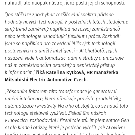
nahradí, ale naopak nástroj, jenž posílí jejich schopnosti.
“Jen stěží lze zpochybnit rozšiřování spektra přidané
hodnoty nových technologií. V posledních letech sledujeme
silný trend zaměřený například na rozvoj zaměstnanců
nebo technologie usnadňující flexibilitu práce. Rozhodli
jsme se například pro zavedení klíčových technologií
postavených na umělé inteligenci – AI Chatbotů. Jejich
nasazení vede k automatizaci administrativy a umožňuje
našim zaměstnancům okamžitý a nepřetržitý přístup
k informacím,”
říká Kateřina Kytková, HR manažerka
Mitsubishi Electric Automotive Czech.
„Zásadním faktorem této transformace je generativní
umělá inteligence, která přepisuje pravidla produktivity,
automatizace i kreativity. Na trhu obstojí ti, co se naučí tuto
technologii efektivně využívat. Získají tím náskok
v inovacích, rozhodování i řízení talentů. Implementace Gen
AI ale klade i otázky, které je potřeba vyřešit. Jak AI ovlivní
tradiční pracovní role nebo jak zajistit, aby se technologie