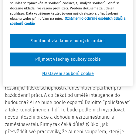
omezení času a kapacit zkušených lidí na rozvoj či
souhlas se zpracováním souborů cookies, tj. malých souborů, které se
dočasně ukládají ve vašem prohlížeči. Předem děkujeme za udělení
zaučování nových pracovníků. Do celé problematiky navíc
souhlasu. Data využijeme ke zlepšování našich služeb a přizpůsobení
zasahuje AI, která typicky nahrazuje právě úkoly pro juniory.
obsahu webu přímo Vám na míru.
Oznámení o ochraně osobních údajů a
souborů cookie
Mladí, ale mají co do firmy přinést, ať už je to silná digitální
gramotnost, kreativita, adaptabilita nebo schopnost se na
problémy podívat novou optikou,”
říká Zuzana
Zamítnout vše kromě nutných cookies
Kostiviarová, šéfka poradenského týmu pro oblast
lidského kapitálu v Deloitte Česko a Slovensko
.
Přijmout všechny soubory cookie
Umělá inteligence razantně změní pracovní trh, pro
Čechy to zatím není velké téma
Nastavení souborů cookie
Nejdříve nástroj automatizace, následně pomocník
rozšiřující lidské schopnosti a dnes hlavně partner pro
každodenní práci. A co čekat od umělé inteligence do
budoucna? AI se bude podle expertů Deloitte “polidšťovat”
a také konat jménem lidí. To bude podle nich vyžadovat
novou filozofii práce a dohodu mezi zaměstnanci a
zaměstnavateli. Firmy tak čeká důležitý úkol, jak
přesvědčit své pracovníky, že AI není soupeřem, který je