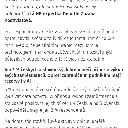
nestaly bariérou, ale naopak posilovaly lidský
potenciál,“
říká HR expertka Deloitte Zuzana
Kostiviarová.
Pro respondenty z Česka a ze Slovenska nicméně nejde
oproti zbytku světa o tolik důležité téma. Téměř 40 % z
nich uvedlo, že se stíráním hranic mezi lidmi a
technologiemi nemohou zabývat kvůli množství jiných
důležitých potřeb, což je o 13 % více než globálně.
Jen 2 % českých a slovenských firem měří přínos a výkon
svých zaměstnanců. Oproti zahraničním podnikům mají
rezervy i v AI
6 % respondentů ve světě uvedlo, že se jim daří efektivně
využívat data potvrzující přínos a výkonu zaměstnanců a
současně posilovat jejich důvěru. V Česku a na Slovensku
odpověděla stejně jen 2 % respondentů.
Na dotaz, zda rozšiřují své aktivity v oblasti umělé