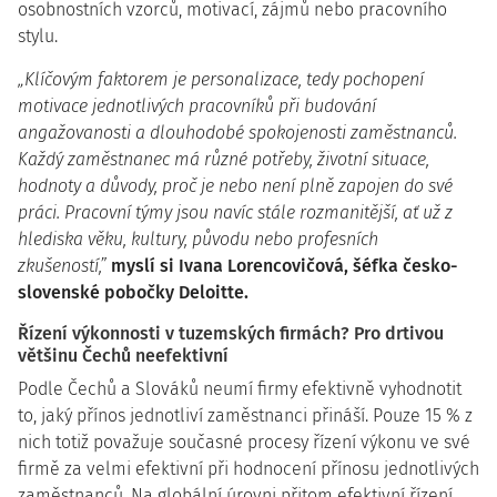
osobnostních vzorců, motivací, zájmů nebo pracovního
stylu.
„Klíčovým faktorem je personalizace, tedy pochopení
motivace jednotlivých pracovníků při budování
angažovanosti a dlouhodobé spokojenosti zaměstnanců.
Každý zaměstnanec má různé potřeby, životní situace,
hodnoty a důvody, proč je nebo není plně zapojen do své
práci. Pracovní týmy jsou navíc stále rozmanitější, ať už z
hlediska věku, kultury, původu nebo profesních
zkušeností,”
myslí si Ivana Lorencovičová, šéfka česko-
slovenské pobočky Deloitte.
Řízení výkonnosti v tuzemských firmách? Pro drtivou
většinu Čechů neefektivní
Podle Čechů a Slováků neumí firmy efektivně vyhodnotit
to, jaký přínos jednotliví zaměstnanci přináší. Pouze 15 % z
nich totiž považuje současné procesy řízení výkonu ve své
firmě za velmi efektivní při hodnocení přínosu jednotlivých
zaměstnanců. Na globální úrovni přitom efektivní řízení