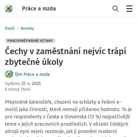
Práce a mzda
Menu
Domů
Novinky
PRACOVNĚPRÁVNÍ VZTAHY
Čechy v zaměstnání nejvíc trápí
zbytečné úkoly
Tým Práce a mzda
Vydáno
:
27. 4. 2025
6 minut čtení
Přeplněné kalendáře, chození na schůzky a řešení e-
mailů jako činnosti, které nemají přidanou hodnotu. To je
pro respondenty z Česka a Slovenska (72 %) nejpalčivější
téma v jejich pracovních prostředích. V oblasti lidských
zdrojů nyní nejvíc rezonuje, jak ji promění moderní