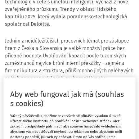
technologie v čele s umělou inteligencí, vychází z nově
zveřejněného průzkumu Trendy v oblasti lidského
kapitálu 2025, který vydala poradensko-technologická
společnost Deloitte.
Jedním z nejdůležitějších pracovních témat pro zástupce
firem z Česka a Slovenska je velké množství práce bez
přidané hodnoty. Uvolňování kapacit podle tuzemských
zaměstnanců nejvíce brání interní překážky – zejména
firemní kultura a struktura, příliš mnoho jiných naléhavých
potřeb nebo nedostatečné pochopení tématu.
Téměř 50 % zahraničních respondentů a bezmála 35 %
Aby web fungoval jak má (souhlas
respondentů z Česka a Slovenska rovněž považuje za
s cookies)
důležité, že firmy mají čím dál vyšší požadavky na juniorní
kandidáty, což mladé generaci komplikuje vstup na
Vážený návštěvníku, snažíme se ze všech sil přinášet vysokou úroveň
pracovní trh.
“Zatímco dříve mohli mladí nastoupit s
uživatelského komfortu při používání našich webových stránek. Mezi
základní předpoklady patří např. aby správně fungovalo vyhledávání,
minimem zkušeností nebo dokonce bez nich, dnes nutí
abychom vás neobtěžovali nevhodnou reklamou nebo abychom měli
ekonomické tlaky firmy, aby byly agilnější. To vede k
dostatek podnětů, jak web vylepšovat. Proto od Vás potřebujeme