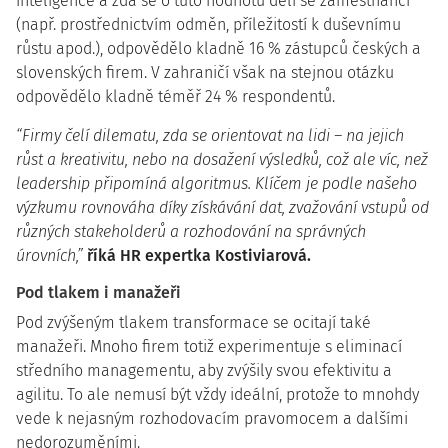
inteligence a zda se o tuto hodnotu dělí se zaměstnanci
(např. prostřednictvím odměn, příležitostí k duševnímu
růstu apod.), odpovědělo kladně 16 % zástupců českých a
slovenských firem. V zahraničí však na stejnou otázku
odpovědělo kladně téměř 24 % respondentů.
“Firmy čelí dilematu, zda se orientovat na lidi – na jejich
růst a kreativitu, nebo na dosažení výsledků, což ale víc, než
leadership připomíná algoritmus. Klíčem je podle našeho
výzkumu rovnováha díky získávání dat, zvažování vstupů od
různých stakeholderů a rozhodování na správných
úrovních,”
říká HR expertka Kostiviarová.
Pod tlakem i manažeři
Pod zvýšeným tlakem transformace se ocitají také
manažeři. Mnoho firem totiž experimentuje s eliminací
středního managementu, aby zvýšily svou efektivitu a
agilitu. To ale nemusí být vždy ideální, protože to mnohdy
vede k nejasným rozhodovacím pravomocem a dalšími
nedorozuměními.