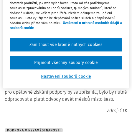
40 %.
dostatek podnětů, jak web vylepšovat. Proto od Vás potřebujeme
souhlas se zpracováním souborů cookies, tj. malých souborů, které se
dočasně ukládají ve vašem prohlížeči. Předem děkujeme za udělení
Počítá s tím pozměňovací návrh vládních poslanců k
souhlasu. Data využijeme ke zlepšování našich služeb a přizpůsobení
obsahu webu přímo Vám na míru.
Oznámení o ochraně osobních údajů a
flexinovele zákoníku práce
. Déle by peníze od státu mohli
souborů cookie
lidé dostávat až od 52 let, nyní je to od 50 let. Při
rekvalifikaci by měla podpora činit 80 % čistého výdělku, a
Zamítnout vše kromě nutných cookies
zvednout by se měly i maximální možné pobírané částky.
Nově by se věkové hranice pro pobírání podpory posunuly
Přijmout všechny soubory cookie
o dva roky, a to na 52 let pro pětiměsíční podporu, 57 let
pro osmiměsíční podporu a nad 57 let pro podporu na 11
Nastavení souborů cookie
měsíců. U osob nad 52 let by se měla prodloužit doba
pobírání nejvyšší podpory ze dvou na tři měsíce. Pravidla
pro opětovné získání podpory by se zpřísnila, bylo by nutné
odpracovat a platit odvody devět měsíců místo šesti.
Zdroj: ČTK
PODPORA V NEZAMĚSTNANOSTI