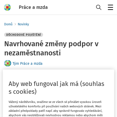
Práce a mzda
Menu
Domů
Novinky
DŮCHODOVÉ POJIŠTĚNÍ
Navrhované změny podpor v
nezaměstnanosti
Tým Práce a mzda
Vydáno
:
30. 1. 2025
1 minuta čtení
Související dokumenty (1)
Aby web fungoval jak má (souhlas
s cookies)
Poslanci navrhli změny v podporách v nezaměstnanosti,
které by mohly zvýšit podporu v prvních měsících ze 65
Vážený návštěvníku, snažíme se ze všech sil přinášet vysokou úroveň
na 80 % předchozího průměrného výdělku, zatímco v
uživatelského komfortu při používání našich webových stránek. Mezi
základní předpoklady patří např. aby správně fungovalo vyhledávání,
posledních měsících by měla klesnout z nynějších 45 na
abychom vás neobtěžovali nevhodnou reklamou nebo abychom měli