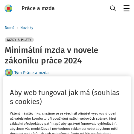
Práce a mzda
Menu
Domů
Novinky
MZDY A PLATY
Minimální mzda v novele
zákoníku práce 2024
Tým Práce a mzda
Vydáno
:
30. 7. 2024
2 minuty čtení
Aby web fungoval jak má (souhlas
Na vyhlášení ve Sbírce čeká transpoziční novela zákoníku
s cookies)
práce, která mimo jiné upravuje způsob
valorizace
minimální mzdy
. Záměrem je zlepšit předvídatelnost
Vážený návštěvníku, snažíme se ze všech sil přinášet vysokou úroveň
uživatelského komfortu při používání našich webových stránek. Mezi
vývoje její výše. Nový způsob výpočtu však poněkud
základní předpoklady patří např. aby správně fungovalo vyhledávání,
kolidoval se
systémem nejnižších úrovní zaručených
abychom vás neobtěžovali nevhodnou reklamou nebo abychom měli
dostatek podnětů, jak web vylepšovat. Proto od Vás potřebujeme