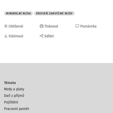
MINIMÁLNÍ MZDA
ÚROVEŇ ZARUČENÉ MZDY
Oblíbené
Tisknout
Poznámka
Stáhnout
Sdílet
Témata
Mzdy a platy
Daň z příjmů
Pojištění
Pracovní poměr