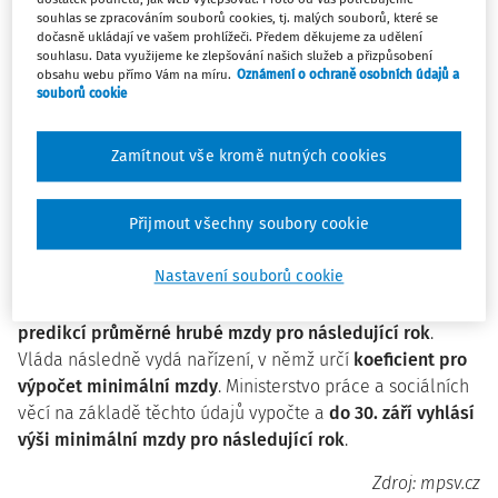
mezd
. Ten je proto touto
novelou zrušen
, naopak jsou
souhlas se zpracováním souborů cookies, tj. malých souborů, které se
zavedeny 4 skupiny prací pro určení nejnižší úrovně
dočasně ukládají ve vašem prohlížeči. Předem děkujeme za udělení
souhlasu. Data využijeme ke zlepšování našich služeb a přizpůsobení
zaručených platů
. Pro mzdovou oblast tedy žádné nejnižší
obsahu webu přímo Vám na míru.
Oznámení o ochraně osobních údajů a
úrovně zákon neurčuje.
souborů cookie
Ministerstvo práce a sociálních věcí bude
minimální mzdu
pro každý příslušný kalendářní rok vyhlašovat sdělením
Zamítnout vše kromě nutných cookies
do 30. září předchozího roku
. Do roku 2029 by minimální
mzda měla dosáhnout alespoň 47 % průměrné mzdy.
Přijmout všechny soubory cookie
Tento poměr by měl růst lineárně, v roce 2025 bude činit
42,2 %.
Nastavení souborů cookie
Ministerstvo financí vždy
do 31. srpna vydá sdělení s
predikcí průměrné hrubé mzdy pro následující rok
.
Vláda následně vydá nařízení, v němž určí
koeficient pro
výpočet minimální mzdy
. Ministerstvo práce a sociálních
věcí na základě těchto údajů vypočte a
do 30. září vyhlásí
výši minimální mzdy pro následující rok
.
Zdroj: mpsv.cz