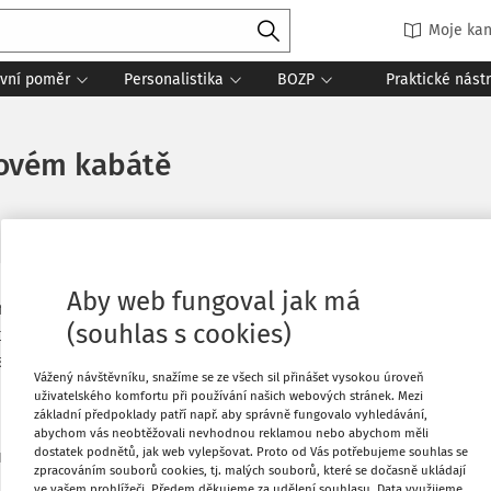
Moje kan
vní poměr
Personalistika
BOZP
Praktické nást
novém kabátě
Aby web fungoval jak má
nky. Nebude tedy již přístupný pouze jako
Oblíbené
(souhlas s cookies)
t přímo jako součást aplikace Práce a
hrnout do vyhledávání a označit ve
Stáhnout
Vážený návštěvníku, snažíme se ze všech sil přinášet vysokou úroveň
uživatelského komfortu při používání našich webových stránek. Mezi
základní předpoklady patří např. aby správně fungovalo vyhledávání,
ní čísla jsou dostupná všem
abychom vás neobtěžovali nevhodnou reklamou nebo abychom měli
Tisknout
dostatek podnětů, jak web vylepšovat. Proto od Vás potřebujeme souhlas se
ráce a mzda Digital, Práce a mzda
zpracováním souborů cookies, tj. malých souborů, které se dočasně ukládají
ve vašem prohlížeči. Předem děkujeme za udělení souhlasu. Data využijeme