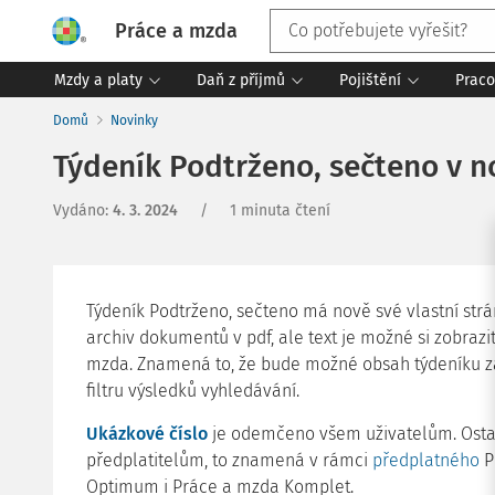
Práce a mzda
Mzdy a platy
Daň z příjmů
Pojištění
Praco
Domů
Novinky
Týdeník Podtrženo, sečteno v 
Vydáno
:
4. 3. 2024
/
1 minuta čtení
Týdeník Podtrženo, sečteno má nově své vlastní strá
archiv dokumentů v pdf, ale text je možné si zobrazi
mzda. Znamená to, že bude možné obsah týdeníku za
filtru výsledků vyhledávání.
Ukázkové číslo
je odemčeno všem uživatelům. Ostat
předplatitelům, to znamená v rámci
předplatného
P
Optimum i Práce a mzda Komplet.