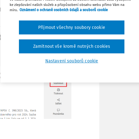
Sdílet
ke zlepšování našich služeb a přizpůsobení obsahu webu přímo Vám na
funkci stáhnout (značka šipky vedle
míru.
Oznámení o ochraně osobních údajů a souborů cookie
Poznámka
Přijmout všechny soubory cookie
Zamítnout vše kromě nutných cookies
Nastavení souborů cookie