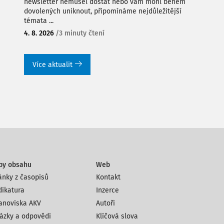
newsletter nemusel dostat nebo vám mohl během
dovolených uniknout, připomínáme nejdůležitější
témata ...
4. 8. 2026
/
3 minuty čtení
Více aktualit
py obsahu
Web
ánky z časopisů
Kontakt
dikatura
Inzerce
anoviska AKV
Autoři
ázky a odpovědi
Klíčová slova