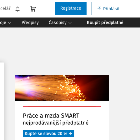
Registrace
celář
Přihlásit
roje
Předpisy
Časopisy
Koupit předplatné