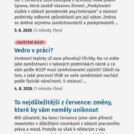
Od 1. července 2026 vstoupila v účinnost nová právní
úprava, která zavádí vázanou živnost „Poskytování
služeb v oblasti poradenské psychoterapie“ a stanoví
podmínky odborné způsobilosti pro její výkon. Změna
se dotkne zejména zaměstnavatelů a poskytovatelů ...
5. 8. 2026
/
3 minuty čtení
ZAJIŠTĚNÍ BOZP
Vedro v práci?
Venkovní teploty už zase přesahují třicítky. Na co máte
jako zaměstnanci v takových podmínkách nárok a co
vám podle BOZP musí zaměstnavatel zajistit? Záleží na
tom, v jaké pracovní třídě se vaše zaměstnání nachází
podle fyzické náročnosti. S rostoucí ...
4. 8. 2026
/
1 minuta čtení
To nejdůležitější z července: změny,
které by vám neměly uniknout
Milí uživatelé, Na konci července jsme vám přinesli
newsletter s důležitými novinkami z oblasti pracovního
práva a mezd. Protože se však k některým z vás