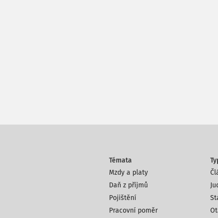
Témata
Ty
Mzdy a platy
Čl
Daň z příjmů
Ju
Pojištění
St
Pracovní poměr
Ot