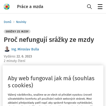
Práce a mzda
Menu
Domů
Novinky
SRÁŽKY ZE MZDY
Proč nefungují srážky ze mzdy
Ing. Miroslav Bulla
Vydáno
:
22. 6. 2023
2 minuty čtení
Podle Asociace věřitelů přestaly fungovat srážky ze mzdy
dlužníků u 52 % exekučních řízení, podobně je tomu i u
Aby web fungoval jak má (souhlas
insolvencí. Množství prováděných srážek z mezd kleslo na
s cookies)
historické minimum. Důvodem jsou rostoucí náklady na
bydlení, které se promítají do růstu částky, kterou
Vážený návštěvníku, snažíme se ze všech sil přinášet vysokou úroveň
dlužníkům v exekuci nelze zabavit.
uživatelského komfortu při používání našich webových stránek. Mezi
základní předpoklady patří např. aby správně fungovalo vyhledávání,