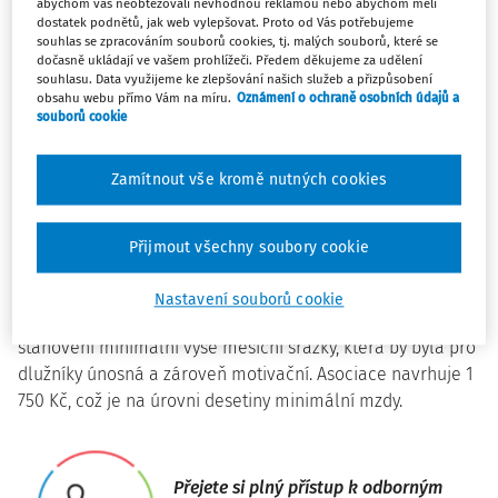
abychom vás neobtěžovali nevhodnou reklamou nebo abychom měli
Nezabavitelná částka v posledních dvou letech výrazně
dostatek podnětů, jak web vylepšovat. Proto od Vás potřebujeme
vzrostla. Dlužníkům tak sice zůstává víc peněz, ale
souhlas se zpracováním souborů cookies, tj. malých souborů, které se
dočasně ukládají ve vašem prohlížeči. Předem děkujeme za udělení
výhodné to pro ně být nemusí. Když se totiž nedaří umořit
souhlasu. Data využijeme ke zlepšování našich služeb a přizpůsobení
pohledávku srážkami z mezd, může přistoupit exekutor k
obsahu webu přímo Vám na míru.
Oznámení o ochraně osobních údajů a
daleko invazivnějším způsobům, včetně zabavování
souborů cookie
movitých věcí nebo postihu nemovitostí. Podle Asociace
věřitelů na to doplácejí i drobní věřitelé, jako jsou
Zamítnout vše kromě nutných cookies
pronajímatelé bytů, matky samoživitelky, oběti trestných
činů nebo malí a střední podnikatelé.
Přijmout všechny soubory cookie
Asociace věřitelů doporučuje úpravu systému srážek ze
mzdy. Vhodným řešením by podle ní mohlo být stanovení
Nastavení souborů cookie
výše srážky procentem z příjmu dlužníka. Variantou je i
stanovení minimální výše měsíční srážky, která by byla pro
dlužníky únosná a zároveň motivační. Asociace navrhuje 1
750 Kč, což je na úrovni desetiny minimální mzdy.
Přejete si plný přístup k odborným