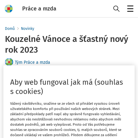
Práce a mzda
Menu
Domů
Novinky
Kouzelné Vánoce a šťastný nový
rok 2023
Tým Práce a mzda
Vydáno
:
18. 12. 2022
1 minuta čtení
Aby web fungoval jak má (souhlas
s cookies)
Vážený návštěvníku, snažíme se ze všech sil přinášet vysokou úroveň
uživatelského komfortu při používání našich webových stránek. Mezi
základní předpoklady patří např. aby správně fungovalo vyhledávání,
abychom vás neobtěžovali nevhodnou reklamou nebo abychom měli
dostatek podnětů, jak web vylepšovat. Proto od Vás potřebujeme
souhlas se zpracováním souborů cookies, tj. malých souborů, které se
dočasně ukládají ve vašem prohlížeči. Předem děkujeme za udělení