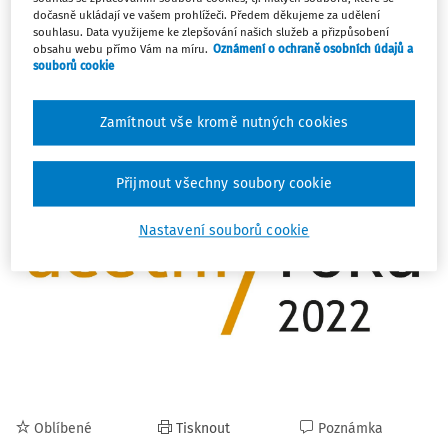
dočasně ukládají ve vašem prohlížeči. Předem děkujeme za udělení
Nominovat může kdokoliv bez omezení – nominace
souhlasu. Data využijeme ke zlepšování našich služeb a přizpůsobení
mohou přicházet jak od široké veřejnosti, tak i od
obsahu webu přímo Vám na míru.
Oznámení o ochraně osobních údajů a
samotných kandidátů, kdy na titul nominují sebe sama či
souborů cookie
svou účetní firmu.
Zamítnout vše kromě nutných cookies
Jaká kritéria by měli splňovat jednotliví kandidáti? Vše
potřebné se dozvíte na webových stránkách soutěže
www.ucetni-roku.cz
.
Přijmout všechny soubory cookie
Nastavení souborů cookie
Oblíbené
Tisknout
Poznámka