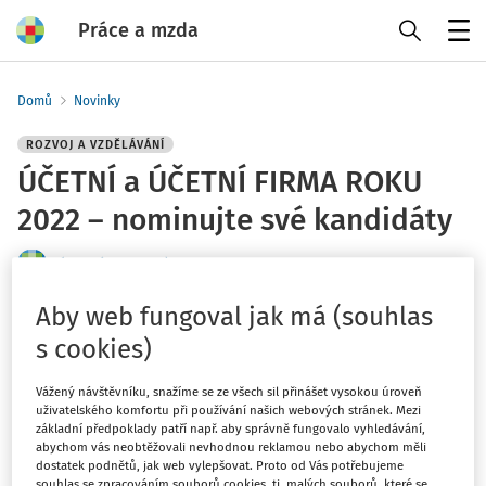
Práce a mzda
Menu
Domů
Novinky
ROZVOJ A VZDĚLÁVÁNÍ
ÚČETNÍ a ÚČETNÍ FIRMA ROKU
2022 – nominujte své kandidáty
Tým Práce a mzda
Vydáno
:
7. 9. 2022
Aby web fungoval jak má (souhlas
1 minuta čtení
s cookies)
Termín pro zasílání nominací do právě probíhající profesní
soutěže ÚČETNÍ a ÚČETNÍ FIRMA ROKU 2022 byl
Vážený návštěvníku, snažíme se ze všech sil přinášet vysokou úroveň
uživatelského komfortu při používání našich webových stránek. Mezi
prodloužen do pondělí 12. září 2022
. Využijte této
základní předpoklady patří např. aby správně fungovalo vyhledávání,
možnosti a pošlete přihlášku do jedné z kategorií přes
abychom vás neobtěžovali nevhodnou reklamou nebo abychom měli
webové stránky soutěže
www.ucetni-roku.cz
.
dostatek podnětů, jak web vylepšovat. Proto od Vás potřebujeme
souhlas se zpracováním souborů cookies, tj. malých souborů, které se