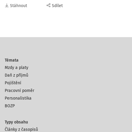
Stáhnout
Sdílet
Témata
Mzdy a platy
Daň z příjmů
Pojištění
Pracovní poměr
Personalistika
BOZP
Typy obsahu
Články z časopisů