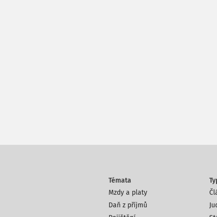
Témata
Ty
Mzdy a platy
Čl
Daň z příjmů
Ju