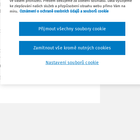
ve vašem prohlížeči. Předem děkujeme za udělení souhlasu. Data využijeme
ípadech, kdy k nástupu do zaměstnání či
ke zlepšování našich služeb a přizpůsobení obsahu webu přímo Vám na
né jej použít i při nástupu do
míru.
Oznámení o ochraně osobních údajů a souborů cookie
Sdílet
Přijmout všechny soubory cookie
ípadů zpětného hlášení nástupu do
Poznámka
Zamítnout vše kromě nutných cookies
ciálního zabezpečení vede v registru
pro účely výplaty podpory v
Nastavení souborů cookie
ěstnavatele povinně elektronické.
ého e-mailu či plný přístup k souvisejícím