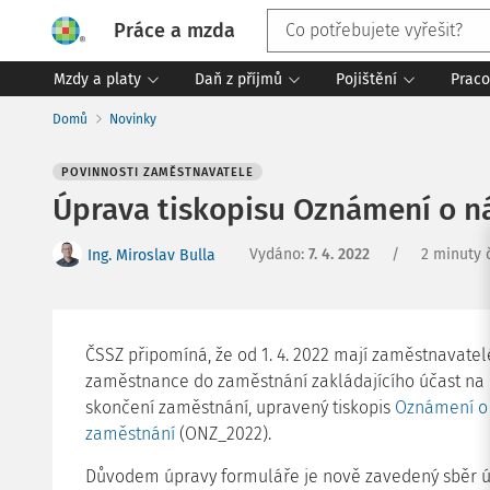
Práce a mzda
Mzdy a platy
Daň z příjmů
Pojištění
Praco
Domů
Novinky
POVINNOSTI ZAMĚSTNAVATELE
Úprava tiskopisu Oznámení o n
Vydáno
:
7. 4. 2022
/
2 minuty 
Ing. Miroslav Bulla
ČSSZ připomíná, že od 1. 4. 2022 mají zaměstnavatel
zaměstnance do zaměstnání zakládajícího účast na 
skončení zaměstnání, upravený tiskopis
Oznámení o 
zaměstnání
(ONZ_2022).
Důvodem úpravy formuláře je nově zavedený sběr úd