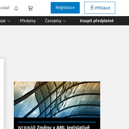
Registrace
celář
Přihlásit
roje
Předpisy
Časopisy
Koupit předplatné