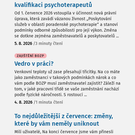
kvalifikaci psychoterapeutů
Od 1. července 2026 vstoupila v účinnost nová právní
úprava, která zavádí vázanou živnost „Poskytování
služeb v oblasti poradenské psychoterapie“ a stanoví
podmínky odborné způsobilosti pro její výkon. Změna
se dotkne zejména zaměstnavatelů a poskytovatelů ...
5. 8. 2026
/
3 minuty čtení
ZAJIŠTĚNÍ BOZP
Vedro v práci?
Venkovní teploty už zase přesahují třicítky. Na co máte
jako zaměstnanci v takových podmínkách nárok a co
vám podle BOZP musí zaměstnavatel zajistit? Záleží na
tom, v jaké pracovní třídě se vaše zaměstnání nachází
podle fyzické náročnosti. S rostoucí ...
4. 8. 2026
/
1 minuta čtení
To nejdůležitější z července: změny,
které by vám neměly uniknout
Milí uživatelé, Na konci července jsme vám přinesli