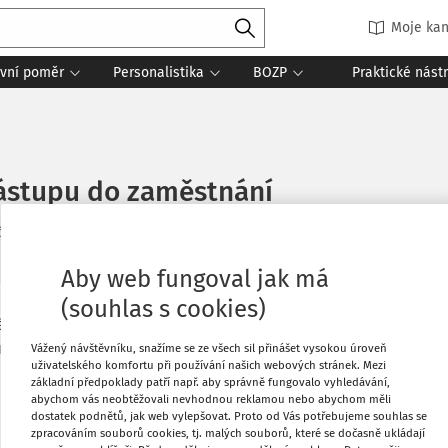
Moje kan
vní poměr
Personalistika
BOZP
Praktické nást
ástupu do zaměstnání
čtení
Aby web fungoval jak má
(souhlas s cookies)
é povinnost používat při nástupu
Oblíbené
nemocenském pojištění, resp. při
Vážený návštěvníku, snažíme se ze všech sil přinášet vysokou úroveň
uživatelského komfortu při používání našich webových stránek. Mezi
nástupu do zaměstnání – skončení
Stáhnout
základní předpoklady patří např. aby správně fungovalo vyhledávání,
abychom vás neobtěžovali nevhodnou reklamou nebo abychom měli
dostatek podnětů, jak web vylepšovat. Proto od Vás potřebujeme souhlas se
ajů i pro potřeby Úřadu práce ČR při
zpracováním souborů cookies, tj. malých souborů, které se dočasně ukládají
Tisknout