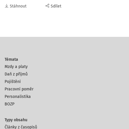
Stáhnout
Sdílet
Témata
Mzdy a platy
Daň z příjmů
Pojištění
Pracovní poměr
Personalistika
BOZP
Typy obsahu
Články z časopisů