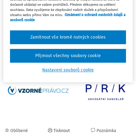
omezenou dobu 3 měsíců
mimořádnou možnost získat
dočasně ukládají ve vašem prohlížeči. Předem děkujeme za udělení
osvobození od valné většiny
příslušenství dluhů
souhlasu. Data využijeme ke zlepšování našich služeb a přizpůsobení
obsahu webu přímo Vám na míru.
Oznámení o ochraně osobních údajů a
vymáhaných exekutorem vůči veřejnoprávním věřitelům
,
souborů cookie
tj. vůči státu, jeho organizačním složkám a příspěvkovým
organizacím, případně právnickým osobám, u nichž má
Zamítnout vše kromě nutných cookies
stát většinovou majetkovou účast. Institut se v médiích
objevuje převážně pod názvem
Milostivé léto
.
Přijmout všechny soubory cookie
Koho se milostivé léto týká a jak postupovat se dozvíte v
novém článku na portálu Vzorné právo
, který připravila
Nastavení souborů cookie
advokátní kancelář PRK Partners.
Oblíbené
Tisknout
Poznámka