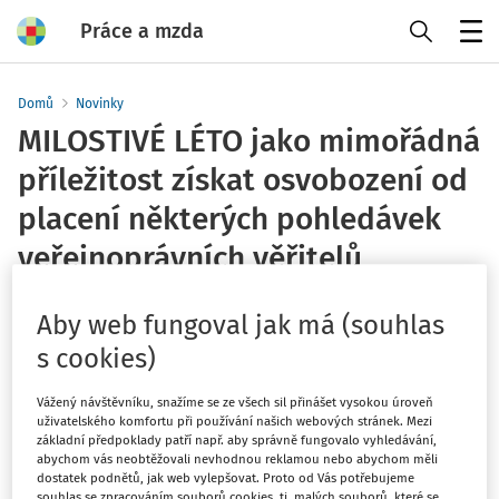
Práce a mzda
Menu
Domů
Novinky
MILOSTIVÉ LÉTO jako mimořádná
příležitost získat osvobození od
placení některých pohledávek
veřejnoprávních věřitelů
Tým Práce a mzda
Aby web fungoval jak má (souhlas
Vydáno
:
19. 10. 2021
s cookies)
1 minuta čtení
Přesně na Den vzniku samostatného československého
Vážený návštěvníku, snažíme se ze všech sil přinášet vysokou úroveň
uživatelského komfortu při používání našich webových stránek. Mezi
státu, státní svátek, který se bude v České republice slavit
základní předpoklady patří např. aby správně fungovalo vyhledávání,
dne 28. 10. 2021
, začnou platit přechodná ustanovení
abychom vás neobtěžovali nevhodnou reklamou nebo abychom měli
dostatek podnětů, jak web vylepšovat. Proto od Vás potřebujeme
exekučního řádu, podle kterých získávají dlužníci
na
souhlas se zpracováním souborů cookies, tj. malých souborů, které se