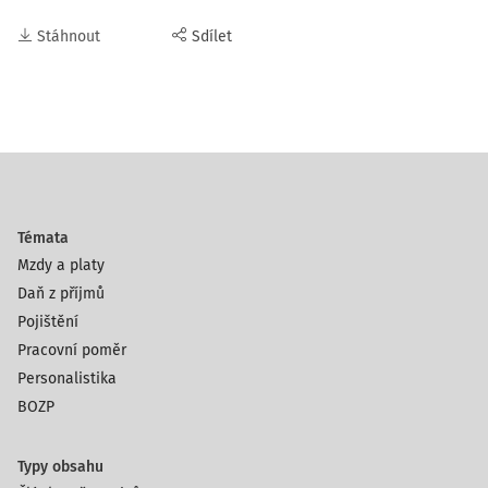
Stáhnout
Sdílet
Témata
Mzdy a platy
Daň z příjmů
Pojištění
Pracovní poměr
Personalistika
BOZP
Typy obsahu