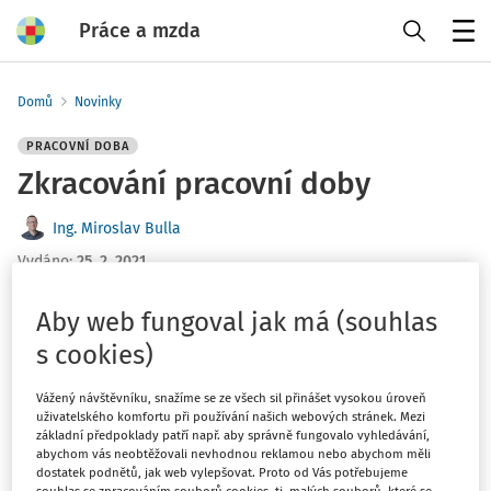
Práce a mzda
Menu
Domů
Novinky
PRACOVNÍ DOBA
Zkracování pracovní doby
Ing. Miroslav Bulla
Vydáno
:
25. 2. 2021
2 minuty čtení
Aby web fungoval jak má (souhlas
Před blížícími se říjnovými volbami do Poslanecké
s cookies)
sněmovny se opět objevují debaty o zkrácení pětidenního
pracovního týdne. Podle ministryně práce a sociálních věcí
Vážený návštěvníku, snažíme se ze všech sil přinášet vysokou úroveň
Maláčové chce ČSSD nejprve prosadit 5 týdnů dovolené, a
uživatelského komfortu při používání našich webových stránek. Mezi
poté zkrátit pracovní dobu na 35 hodin, cílem by měl být
základní předpoklady patří např. aby správně fungovalo vyhledávání,
abychom vás neobtěžovali nevhodnou reklamou nebo abychom měli
čtyřdenní pracovní týden.
dostatek podnětů, jak web vylepšovat. Proto od Vás potřebujeme