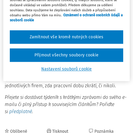
souhlas se zpracováním souborů cookies, tj. malých souborů, které se
Automatizace a digitalizace podle ní naši společnost
dočasně ukládají ve vašem prohlížeči. Předem děkujeme za udělení
změní a stát na to bude muset reagovat. Pracovníci by
souhlasu. Data využijeme ke zlepšování našich služeb a přizpůsobení
obsahu webu přímo Vám na míru.
Oznámení o ochraně osobních údajů a
měli i po zkrácení pracovní doby dostávat mzdu ve stejné
souborů cookie
výši. Podle ekonomů jsou úvahy o zkrácení pracovního
týdne relevantní v zemích s vysokou mírou
Zamítnout vše kromě nutných cookies
nezaměstnanosti, Česko by mělo podle nich počkat, až
čtyřdenní pracovní týden zavede většina vyspělejších zemí
Evropy. Politici by měli řešit především důchodovou a
Přijmout všechny soubory cookie
daňovou reformu apod.
Nastavení souborů cookie
Česká ekonomika podle ekonomů na čtyřdenní pracovní
týden v plošném provedení nemá, mělo by jít o záležitost
jednotlivých firem, zda pracovní dobu zkrátí, či nikoli.
Přejete si dostávat týdeník s krátkými zprávami do svého e-
mailu či plný přístup k souvisejícím článkům? Pořiďte
si
předplatné
.
Oblíbené
Tisknout
Poznámka