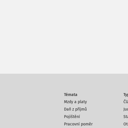
Témata
Ty
Mzdy a platy
Čl
Daň z příjmů
Ju
Pojištění
St
Pracovní poměr
Ot