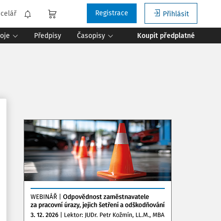
Registrace
celář
Přihlásit
roje
Předpisy
Časopisy
Koupit předplatné