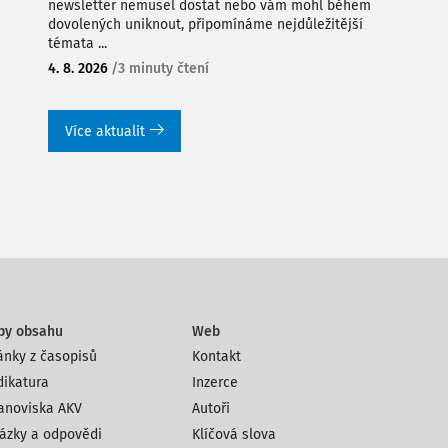
newsletter nemusel dostat nebo vám mohl během
dovolených uniknout, připomínáme nejdůležitější
témata ...
4. 8. 2026
/
3 minuty čtení
Více aktualit
py obsahu
Web
ánky z časopisů
Kontakt
dikatura
Inzerce
anoviska AKV
Autoři
ázky a odpovědi
Klíčová slova