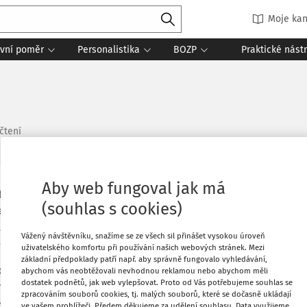
Moje kan
vní poměr
Personalistika
BOZP
Praktické nást
čtení
Aby web fungoval jak má
ktuálně pracuje 35 % zaměstnanců v
Oblíbené
(souhlas s cookies)
gy, 26 % uvádí, že je při práci doma ruší
. Vyplývá to z průzkumu, který provedla
Stáhnout
Vážený návštěvníku, snažíme se ze všech sil přinášet vysokou úroveň
pro sázkovou společnost Sazka.
uživatelského komfortu při používání našich webových stránek. Mezi
základní předpoklady patří např. aby správně fungovalo vyhledávání,
ědomostí během karantény, 19 % sleduje
abychom vás neobtěžovali nevhodnou reklamou nebo abychom měli
Tisknout
dostatek podnětů, jak web vylepšovat. Proto od Vás potřebujeme souhlas se
, 10 % se učí jazyky. Od práce si lidé
zpracováním souborů cookies, tj. malých souborů, které se dočasně ukládají
edováním televize (23 %), sledováním
ve vašem prohlížeči. Předem děkujeme za udělení souhlasu. Data využijeme