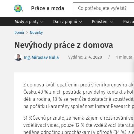
Práce a mzda
Mzdy a platy
Daň z příjmů
Pojištění
Praco
Domů
Novinky
Nevýhody práce z domova
Vydáno
:
2. 4. 2020
/
1 minuta 
Ing. Miroslav Bulla
Z domova kvůli opatřením proti šíření koronaviru a
Česku. 40 % z nich postrádá pravidelný kontakt s kole
děti a rodina, 18 % se nemůže dostatečně soustředit
na počátku karantény společnost Instant Research 
51 %Čechů přiznalo, že nemá zájem o rozšiřování v
vzdělávací videa, pouze 12 % čte vzdělávací literaturu
nejlépe odpočinou procházkami v přírodě (34 %), sl