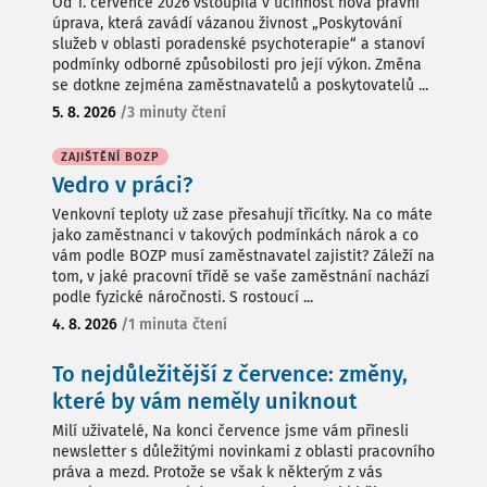
Od 1. července 2026 vstoupila v účinnost nová právní
úprava, která zavádí vázanou živnost „Poskytování
služeb v oblasti poradenské psychoterapie“ a stanoví
podmínky odborné způsobilosti pro její výkon. Změna
se dotkne zejména zaměstnavatelů a poskytovatelů ...
5. 8. 2026
/
3 minuty čtení
ZAJIŠTĚNÍ BOZP
Vedro v práci?
Venkovní teploty už zase přesahují třicítky. Na co máte
jako zaměstnanci v takových podmínkách nárok a co
vám podle BOZP musí zaměstnavatel zajistit? Záleží na
tom, v jaké pracovní třídě se vaše zaměstnání nachází
podle fyzické náročnosti. S rostoucí ...
4. 8. 2026
/
1 minuta čtení
To nejdůležitější z července: změny,
které by vám neměly uniknout
Milí uživatelé, Na konci července jsme vám přinesli
newsletter s důležitými novinkami z oblasti pracovního
práva a mezd. Protože se však k některým z vás