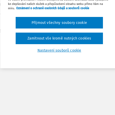
Sdílet
ke zlepšování našich služeb a přizpůsobení obsahu webu přímo Vám na
tbou (oboje 10 %).
míru.
Oznámení o ochraně osobních údajů a souborů cookie
ešvary, 34 % lidí je lenivých, 23 % jich
Poznámka
ce kouří a 6 % pije více alkoholu.
Přijmout všechny soubory cookie
ého e-mailu či plný přístup k souvisejícím
Zamítnout vše kromě nutných cookies
Nastavení souborů cookie