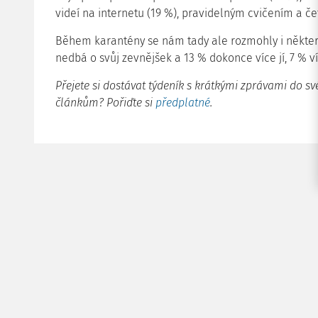
videí na internetu (19 %), pravidelným cvičením a če
Během karantény se nám tady ale rozmohly i některé n
nedbá o svůj zevnějšek a 13 % dokonce více jí, 7 % ví
Přejete si dostávat týdeník s krátkými zprávami do sv
článkům? Pořiďte si
předplatné
.