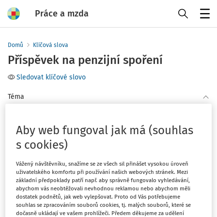
Práce a mzda
Menu
Domů
Klíčová slova
Příspěvek na penzijní spoření
Sledovat klíčové slovo
Téma
(1)
Pojištění
Aby web fungoval jak má (souhlas
Filtr
s cookies)
Vážený návštěvníku, snažíme se ze všech sil přinášet vysokou úroveň
1
Počet vyhledaných dokumentů:
uživatelského komfortu při používání našich webových stránek. Mezi
základní předpoklady patří např. aby správně fungovalo vyhledávání,
abychom vás neobtěžovali nevhodnou reklamou nebo abychom měli
Řadit podle
:
dostatek podnětů, jak web vylepšovat. Proto od Vás potřebujeme
Nejnovější
Nejstarší
souhlas se zpracováním souborů cookies, tj. malých souborů, které se
dočasně ukládají ve vašem prohlížeči. Předem děkujeme za udělení