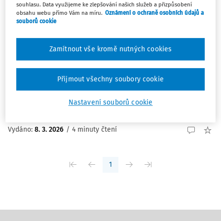
souhlasu. Data využijeme ke zlepšování našich služeb a přizpůsobení
NOVINKY
obsahu webu přímo Vám na míru.
Oznámení o ochraně osobních údajů a
souborů cookie
Jednorázové vyrovnání pro uzamčené
účastníky penzijního spoření
Zamítnout vše kromě nutných cookies
Poslanecké sněmovně bude v nejbližší době předložen
poslanecký návrh, který reaguje na problém tzv.
uzamčených účastníků penzijního spoření – tedy lidí,
Přijmout všechny soubory cookie
kteří po přiznání starobního důchodu ztratili nárok na
státní příspěvek a kvůli nastavení pravidel ...
Nastavení souborů cookie
Tým Práce a mzda
Vydáno:
8. 3. 2026
/
4 minuty čtení
1