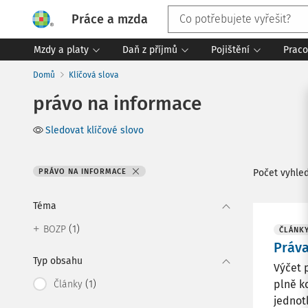
Práce a mzda
Mzdy a platy
Daň z příjmů
Pojištění
Praco
Domů
Klíčová slova
právo na informace
Sledovat klíčové slovo
PRÁVO NA INFORMACE
Počet vyhle
Téma
(1)
BOZP
ČLÁNK
Práv
Typ obsahu
Výčet 
(1)
plně k
Články
jednot