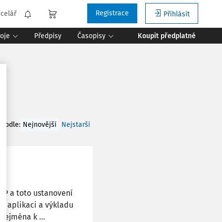
Registrace
celář
Přihlásit
roje
Předpisy
Časopisy
Koupit předplatné
 podle
:
Nejnovější
Nejstarší
ZP a toto ustanovení
ři aplikaci a výkladu
zejména k ...