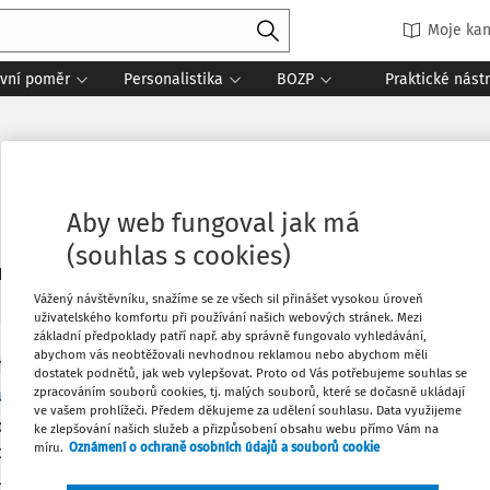
Moje kan
vní poměr
Personalistika
BOZP
Praktické nást
Aby web fungoval jak má
(souhlas s cookies)
1
daných dokumentů:
Řadit
Vážený návštěvníku, snažíme se ze všech sil přinášet vysokou úroveň
uživatelského komfortu při používání našich webových stránek. Mezi
základní předpoklady patří např. aby správně fungovalo vyhledávání,
abychom vás neobtěžovali nevhodnou reklamou nebo abychom měli
Y
dostatek podnětů, jak web vylepšovat. Proto od Vás potřebujeme souhlas se
a a povinnosti zaměstnanců na úseku BOZP
zpracováním souborů cookies, tj. malých souborů, které se dočasně ukládají
ve vašem prohlížeči. Předem děkujeme za udělení souhlasu. Data využijeme
práv a povinností zaměstnance na úseku BOZP obsahuje § 106 
ke zlepšování našich služeb a přizpůsobení obsahu webu přímo Vám na
míru.
Oznámení o ochraně osobních údajů a souborů cookie
oresponduje s povinnostmi zaměstnavatele v § 101 až 105 ZP. P
livých zásad obsažených v tomto ustanovení je třeba přihlížet 