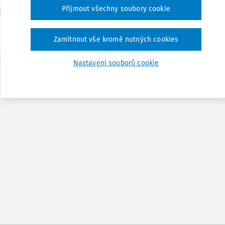
Přijmout všechny soubory cookie
Vydáno:
9. 3. 2022
/
22 minut čtení
Dr. Eva Dandová
Zamítnout vše kromě nutných cookies
Nastavení souborů cookie
1