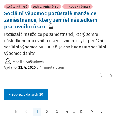
DAŇ Z PŘÍJMŮ
DAŇ Z PŘÍJMŮ FO
PRACOVNÍ ÚRAZY
Sociální výpomoc pozůstalé manželce
zaměstnance, který zemřel následkem
pracovního úrazu
Pozůstalé manželce po zaměstnanci, který zemřel
následkem pracovního úrazu, jsme poskytli peněžní
sociální výpomoc 50 000 Kč. Jak se bude tato sociální
výpomoc danit?
Monika Sušánková
Vydáno
:
22. 4. 2025
/
1 minuta čtení
+ Zobrazit dalších 20
1
2
3
4
...
12