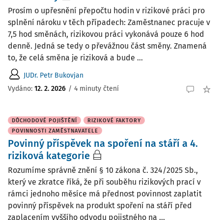
Prosím o upřesnění přepočtu hodin v rizikové práci pro
splnění nároku v těch případech: Zaměstnanec pracuje v
7,5 hod směnách, rizikovou práci vykonává pouze 6 hod
denně. Jedná se tedy o převážnou část směny. Znamená
to, že celá směna je riziková a bude ...
JUDr. Petr Bukovjan
Vydáno
:
12. 2. 2026
/
4 minuty čtení
DŮCHODOVÉ POJIŠTĚNÍ
RIZIKOVÉ FAKTORY
POVINNOSTI ZAMĚSTNAVATELE
Povinný příspěvek na spoření na stáří a 4.
riziková kategorie
Rozumíme správně znění § 10 zákona č. 324/2025 Sb.,
který ve zkratce říká, že při souběhu rizikových prací v
rámci jednoho měsíce má přednost povinnost zaplatit
povinný příspěvek na produkt spoření na stáří před
zaplacením vyššího odvodu pojistného na ...