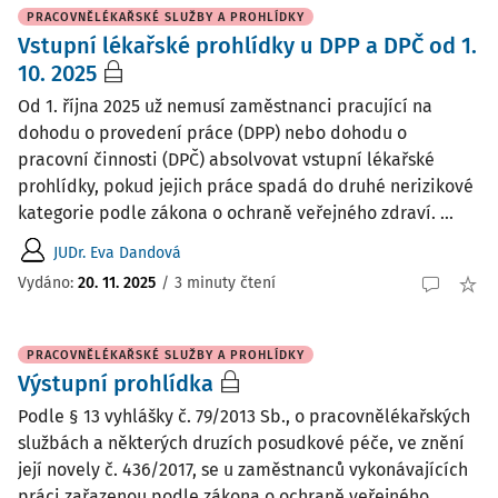
PRACOVNĚLÉKAŘSKÉ SLUŽBY A PROHLÍDKY
Vstupní lékařské prohlídky u DPP a DPČ od 1.
10. 2025
Od 1. října 2025 už nemusí zaměstnanci pracující na
dohodu o provedení práce (DPP) nebo dohodu o
pracovní činnosti (DPČ) absolvovat vstupní lékařské
prohlídky, pokud jejich práce spadá do druhé nerizikové
kategorie podle zákona o ochraně veřejného zdraví. ...
JUDr. Eva Dandová
Vydáno
:
20. 11. 2025
/
3 minuty čtení
PRACOVNĚLÉKAŘSKÉ SLUŽBY A PROHLÍDKY
Výstupní prohlídka
Podle § 13 vyhlášky č. 79/2013 Sb., o pracovnělékařských
službách a některých druzích posudkové péče, ve znění
její novely č. 436/2017, se u zaměstnanců vykonávajících
práci zařazenou podle zákona o ochraně veřejného