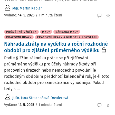
Mgr. Martin Kaplán
Vydáno
:
14. 5. 2025
/
1 minuta čtení
PRŮMĚRNÝ VÝDĚLEK
MZDY
NÁHRADA MZDY
PRACOVNÍ ÚRAZY
PRACOVNÍ ÚRAZY A NEMOCI Z POVOLÁNÍ
Náhrada ztráty na výdělku a roční rozhodné
období pro zjištění průměrného výdělku
Podle § 271m zákoníku práce se při zjišťování
průměrného výdělku pro účely náhrady škody při
pracovních úrazech nebo nemocech z povolání je
rozhodným obdobím předchozí kalendářní rok, je-li toto
rozhodné období pro zaměstnance výhodnější. Pokud
tedy k ...
JUDr. Jana Strachoňová Drexlerová
Vydáno
:
12. 5. 2025
/
1 minuta čtení