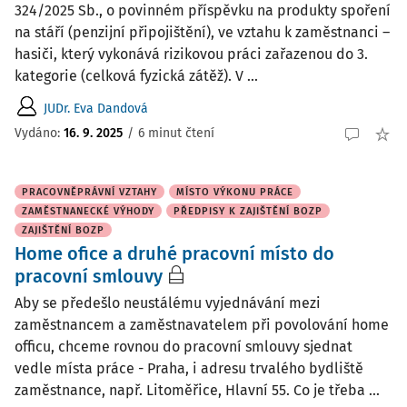
324/2025 Sb., o povinném příspěvku na produkty spoření
na stáří (penzijní připojištění), ve vztahu k zaměstnanci –
hasiči, který vykonává rizikovou práci zařazenou do 3.
kategorie (celková fyzická zátěž). V ...
JUDr. Eva Dandová
Vydáno
:
16. 9. 2025
/
6 minut čtení
PRACOVNĚPRÁVNÍ VZTAHY
MÍSTO VÝKONU PRÁCE
ZAMĚSTNANECKÉ VÝHODY
PŘEDPISY K ZAJIŠTĚNÍ BOZP
ZAJIŠTĚNÍ BOZP
Home ofice a druhé pracovní místo do
pracovní smlouvy
Aby se předešlo neustálému vyjednávání mezi
zaměstnancem a zaměstnavatelem při povolování home
officu, chceme rovnou do pracovní smlouvy sjednat
vedle místa práce - Praha, i adresu trvalého bydliště
zaměstnance, např. Litoměřice, Hlavní 55. Co je třeba ...