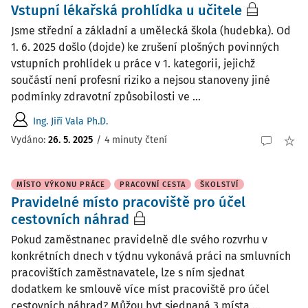
Vstupní lékařská prohlídka u učitele
Jsme střední a základní a umělecká škola (hudebka). Od
1. 6. 2025 došlo (dojde) ke zrušení plošných povinných
vstupních prohlídek u práce v 1. kategorii, jejichž
součástí není profesní riziko a nejsou stanoveny jiné
podmínky zdravotní způsobilosti ve ...
Ing. Jiří Vala Ph.D.
Vydáno
:
26. 5. 2025
/
4 minuty čtení
MÍSTO VÝKONU PRÁCE
PRACOVNÍ CESTA
ŠKOLSTVÍ
Pravidelné místo pracoviště pro účel
cestovních náhrad
Pokud zaměstnanec pravidelně dle svého rozvrhu v
konkrétních dnech v týdnu vykonává práci na smluvních
pracovištích zaměstnavatele, lze s ním sjednat
dodatkem ke smlouvě více míst pracoviště pro účel
cestovních náhrad? Můžou byt sjednaná 3 místa ...