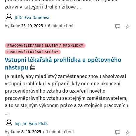
zdraví v kategorii druhé rizikové ...
JUDr. Eva Dandová
Vydáno
:
23. 10. 2025
/
6 minut čtení
PRACOVNĚLÉKAŘSKÉ SLUŽBY A PROHLÍDKY
PRACOVNĚLÉKAŘSKÉ SLUŽBY
Vstupní lékařská prohlídka u opětovného
nástupu
Je nutné, aby mladistvý zaměstnanec znovu absolvoval
vstupní prohlídku i v případě, kdy ode dne ukončení
pracovněprávního vztahu do uzavření nového
pracovněprávního vztahu se stejným zaměstnavatelem,
a to se stejným výkonem práce a za stejných pracovních
...
Ing. Jiří Vala Ph.D.
Vydáno
:
8. 10. 2025
/
1 minuta čtení