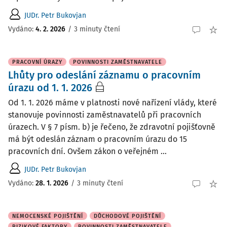
JUDr. Petr Bukovjan
Vydáno
:
4. 2. 2026
/
3 minuty čtení
PRACOVNÍ ÚRAZY
POVINNOSTI ZAMĚSTNAVATELE
Lhůty pro odeslání záznamu o pracovním
úrazu od 1. 1. 2026
Od 1. 1. 2026 máme v platnosti nové nařízení vlády, které
stanovuje povinnosti zaměstnavatelů při pracovních
úrazech. V § 7 písm. b) je řečeno, že zdravotní pojišťovně
má být odeslán záznam o pracovním úrazu do 15
pracovních dní. Ovšem zákon o veřejném ...
JUDr. Petr Bukovjan
Vydáno
:
28. 1. 2026
/
3 minuty čtení
NEMOCENSKÉ POJIŠTĚNÍ
DŮCHODOVÉ POJIŠTĚNÍ
RIZIKOVÉ FAKTORY
POVINNOSTI ZAMĚSTNAVATELE