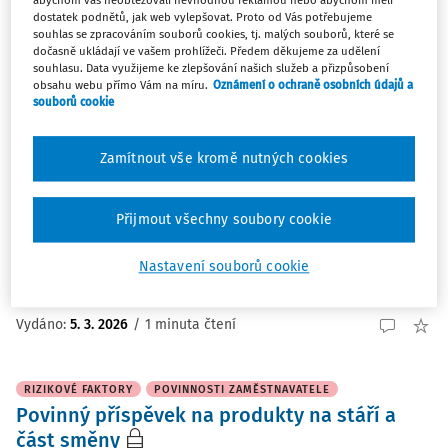
abychom vás neobtěžovali nevhodnou reklamou nebo abychom měli
dostatek podnětů, jak web vylepšovat. Proto od Vás potřebujeme
souhlas se zpracováním souborů cookies, tj. malých souborů, které se
dočasně ukládají ve vašem prohlížeči. Předem děkujeme za udělení
PRACOVNĚLÉKAŘSKÉ SLUŽBY A PROHLÍDKY
souhlasu. Data využijeme ke zlepšování našich služeb a přizpůsobení
Odvolání proti lékařskému posudku o
obsahu webu přímo Vám na míru.
Oznámení o ochraně osobních údajů a
souborů cookie
pracovní způsobilosti
Zaměstnanec byl vyslán po dlouhodobé pracovní
Zamítnout vše kromě nutných cookies
neschopnosti na mimořádnou prohlídku. Lékař mu
vystavil posudek se závěrem „zdravotně způsobilý s
podmínkou – bez fyzické zátěže a noční práce“.
Přijmout všechny soubory cookie
Zdůrazňuji, že zaměstnanec vykonává fyzickou práci na
stavbě na ...
Nastavení souborů cookie
JUDr. Petr Bukovjan
Vydáno
:
5. 3. 2026
/
1 minuta čtení
RIZIKOVÉ FAKTORY
POVINNOSTI ZAMĚSTNAVATELE
Povinný příspěvek na produkty na stáří a
část směny