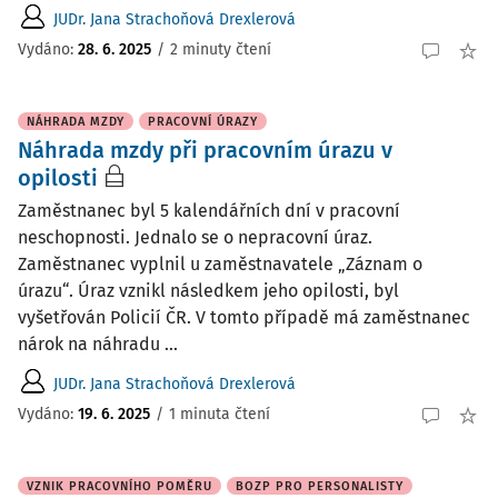
JUDr. Jana Strachoňová Drexlerová
Vydáno
:
28. 6. 2025
/
2 minuty čtení
NÁHRADA MZDY
PRACOVNÍ ÚRAZY
Náhrada mzdy při pracovním úrazu v
opilosti
Zaměstnanec byl 5 kalendářních dní v pracovní
neschopnosti. Jednalo se o nepracovní úraz.
Zaměstnanec vyplnil u zaměstnavatele „Záznam o
úrazu“. Úraz vznikl následkem jeho opilosti, byl
vyšetřován Policií ČR. V tomto případě má zaměstnanec
nárok na náhradu ...
JUDr. Jana Strachoňová Drexlerová
Vydáno
:
19. 6. 2025
/
1 minuta čtení
VZNIK PRACOVNÍHO POMĚRU
BOZP PRO PERSONALISTY