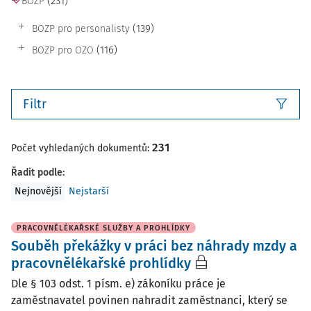
(231)
BOZP
(139)
BOZP pro personalisty
(116)
BOZP pro OZO
Filtr
231
Počet vyhledaných dokumentů:
Řadit podle
:
Nejnovější
Nejstarší
PRACOVNĚLÉKAŘSKÉ SLUŽBY A PROHLÍDKY
Souběh překážky v práci bez náhrady mzdy a
pracovnělékařské prohlídky
Dle § 103 odst. 1 písm. e) zákoníku práce je
zaměstnavatel povinen nahradit zaměstnanci, který se