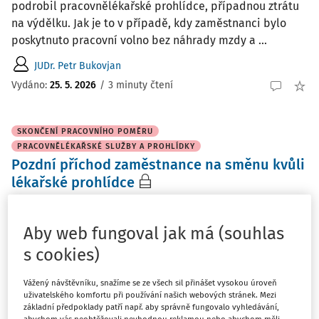
podrobil pracovnělékařské prohlídce, případnou ztrátu
na výdělku. Jak je to v případě, kdy zaměstnanci bylo
poskytnuto pracovní volno bez náhrady mzdy a ...
JUDr. Petr Bukovjan
Vydáno
:
25. 5. 2026
/
3 minuty čtení
SKONČENÍ PRACOVNÍHO POMĚRU
PRACOVNĚLÉKAŘSKÉ SLUŽBY A PROHLÍDKY
Pozdní příchod zaměstnance na směnu kvůli
lékařské prohlídce
Jsme příspěvková organizace. Zaměstnanec pracuje na
12hodinové směny, jednosměnný provoz, jen denní 6–18
Aby web fungoval jak má (souhlas
hod. dle rozvrhu (40 hod./týdně). Dne 15. 4. 2026 jsem mu
s cookies)
oproti podpisu předala žádost na preventivní prohlídku
II. kat. k jedné z našich dvou ...
Vážený návštěvníku, snažíme se ze všech sil přinášet vysokou úroveň
uživatelského komfortu při používání našich webových stránek. Mezi
Ing. Růžena Klímová
základní předpoklady patří např. aby správně fungovalo vyhledávání,
Vydáno
:
7. 5. 2026
/
3 minuty čtení