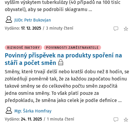
vyšším výskytem tuberkulózy (40 případů na 100 tisíc
obyvatel), aby se podrobili skiagramu ...
JUDr. Petr Bukovjan
Vydáno
:
17. 12. 2025
/
3 minuty čtení
RIZIKOVÉ FAKTORY
POVINNOSTI ZAMĚSTNAVATELE
Povinný příspěvek na produkty spoření na
stáří a počet směn
Směny, které trvají delší nebo kratší dobu než 8 hodin, se
zohledňují poměrně tak, že za každou započatou hodinu
takové směny se do celkového počtu směn započítá
jedna osmina směny. To však platí pouze za
předpokladu, že směna jako celek je podle definice ...
Mgr. Šárka Homfray
Vydáno
:
24. 11. 2025
/
1 minuta čtení