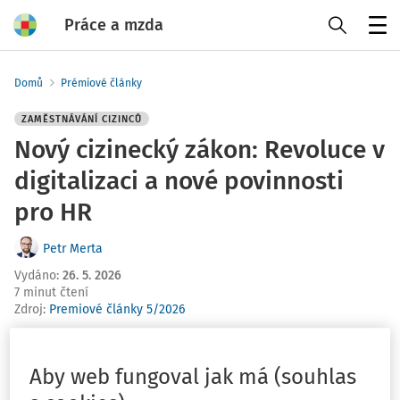
Práce a mzda
Menu
Domů
Prémiové články
ZAMĚSTNÁVÁNÍ CIZINCŮ
Nový cizinecký zákon: Revoluce v
digitalizaci a nové povinnosti
pro HR
Petr Merta
Vydáno
:
26. 5. 2026
7 minut čtení
Zdroj
:
Premiové články 5/2026
Český trh práce čeká jedna z nejzásadnějších
legislativních proměn v oblasti zaměstnávání cizinců za
Aby web fungoval jak má (souhlas
posledních 25 let. Vláda předložila do sněmovny k