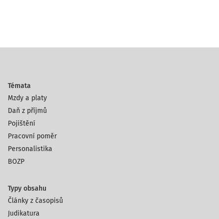
Témata
Mzdy a platy
Daň z příjmů
Pojištění
Pracovní poměr
Personalistika
BOZP
Typy obsahu
Články z časopisů
Judikatura