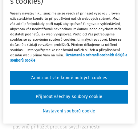
s cookies)
projednání návrh nového zákona o vstupu a pobytu
cizinců, který má od roku 2029 nahradit stávající, již
Vážený návštěvníku, snažíme se ze všech sil přinášet vysokou úroveň
nepřehlednou úpravu. Do světa HR to vnáší spoustu
uživatelského komfortu při používání našich webových stránek. Mezi
základní předpoklady patří např. aby správně fungovalo vyhledávání,
inovací: konec papírových složek, zavedení institutu
abychom vás neobtěžovali nevhodnou reklamou nebo abychom měli
garantů, a tím pádem šanci na flexibilnější procesy při
dostatek podnětů, jak web vylepšovat. Proto od Vás potřebujeme
souhlas se zpracováním souborů cookies, tj. malých souborů, které se
zaměstnávání cizinců.
dočasně ukládají ve vašem prohlížeči. Předem děkujeme za udělení
souhlasu. Data využijeme ke zlepšování našich služeb a přizpůsobení
obsahu webu přímo Vám na míru.
Oznámení o ochraně osobních údajů a
Jaké hlavní změny ovlivní vaši HR
souborů cookie
praxi?
Zamítnout vše kromě nutných cookies
1.
Plná digitalizace (systém ICAS):
Veškerá komunikace
s Ministerstvem vnitra se přesouvá do digitálního
prostředí. Cizinec i zaměstnavatel bude mít svůj účet,
Přijmout všechny soubory cookie
přes který bude podávat žádosti i doručovat
písemnosti.
Nastavení souborů cookie
2.
Institut garantů:
Zaměstnavatelé už nebudou jen
pasivně přihlížet procesu svých zaměstn