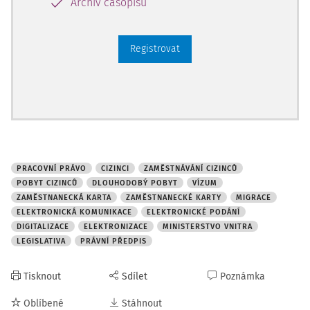
Archiv časopisů
Registrovat
PRACOVNÍ PRÁVO
CIZINCI
ZAMĚSTNÁVÁNÍ CIZINCŮ
POBYT CIZINCŮ
DLOUHODOBÝ POBYT
VÍZUM
ZAMĚSTNANECKÁ KARTA
ZAMĚSTNANECKÉ KARTY
MIGRACE
ELEKTRONICKÁ KOMUNIKACE
ELEKTRONICKÉ PODÁNÍ
DIGITALIZACE
ELEKTRONIZACE
MINISTERSTVO VNITRA
LEGISLATIVA
PRÁVNÍ PŘEDPIS
Tisknout
Sdílet
Poznámka
Oblíbené
Stáhnout