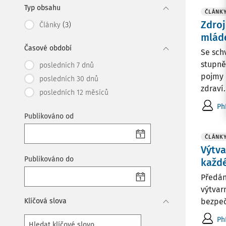
Typ obsahu
ČLÁNK
Zdroj
(3)
Články
mláde
Časové období
Se sch
stupně
posledních 7 dnů
pojmy 
posledních 30 dnů
zdraví. 
posledních 12 měsíců
Ph
Publikováno od
ČLÁNK
Výtva
Publikováno do
každ
Předán
výtvar
Klíčová slova
bezpeč
Ph