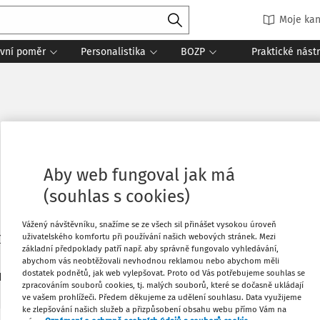
Moje kan
vní poměr
Personalistika
BOZP
Praktické nást
Aby web fungoval jak má
(souhlas s cookies)
Vážený návštěvníku, snažíme se ze všech sil přinášet vysokou úroveň
uživatelského komfortu při používání našich webových stránek. Mezi
stav bezpečnosti práce, v.v.i.
základní předpoklady patří např. aby správně fungovalo vyhledávání,
abychom vás neobtěžovali nevhodnou reklamou nebo abychom měli
dostatek podnětů, jak web vylepšovat. Proto od Vás potřebujeme souhlas se
3
daných dokumentů:
Řadit
zpracováním souborů cookies, tj. malých souborů, které se dočasně ukládají
ve vašem prohlížeči. Předem děkujeme za udělení souhlasu. Data využijeme
ke zlepšování našich služeb a přizpůsobení obsahu webu přímo Vám na