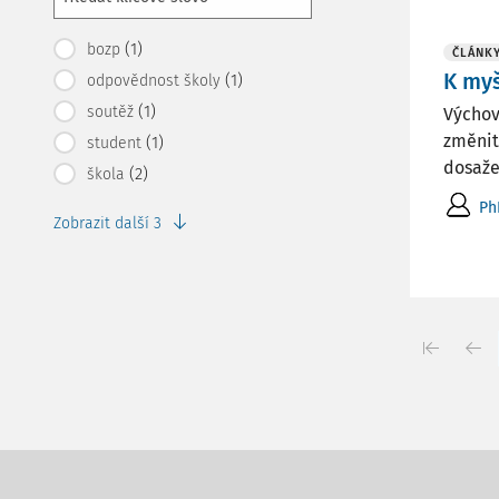
(1)
bozp
ČLÁNK
K myš
(1)
odpovědnost školy
(1)
soutěž
Výchov
změnit
(1)
student
dosaže
(2)
škola
Ph
Zobrazit další 3