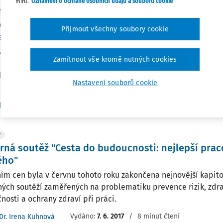
míru.
Oznámení o ochraně osobních údajů a souborů cookie
Y
e zábavy i poučení o bezpečnosti a ochraně zdrav
Přijmout všechny soubory cookie
ž v prostředí internetu
válením a postupným uplatňováním rámcových vzdělávacích 
Zamítnout vše kromě nutných cookies
 vzdělávání se ve školském prostředí i v celé naší společnosti 
bezpečnost, bezpečí, ochrana zdraví, výchova ke zdraví neb
Nastavení souborů cookie
...
Vydáno:
10. 12. 2020
/
15 minut čtení
Dr. Irena Kuhnová
Y
rná soutěž "Cesta do budoucnosti: nejlepší prac
ého"
ím cen byla v červnu tohoto roku zakončena nejnovější kapit
ných soutěží zaměřených na problematiku prevence rizik, zdra
nosti a ochrany zdraví při práci.
Vydáno:
7. 6. 2017
/
8 minut čtení
Dr. Irena Kuhnová