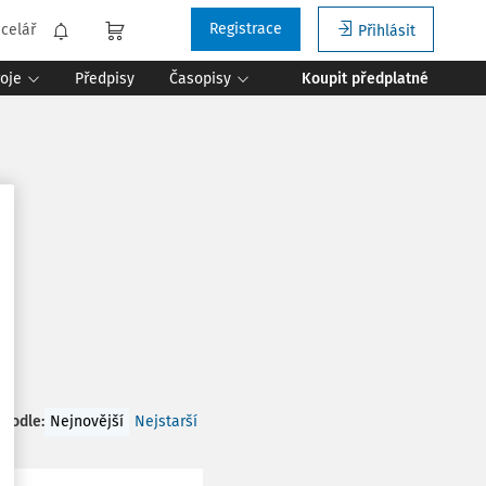
Registrace
celář
Přihlásit
roje
Předpisy
Časopisy
Koupit předplatné
 podle
:
Nejnovější
Nejstarší