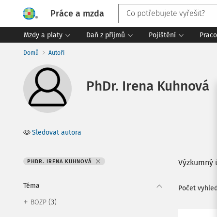
Práce a mzda
Mzdy a platy
Daň z příjmů
Pojištění
Praco
Domů
Autoři
PhDr. Irena Kuhnová
Sledovat autora
Výzkumný ú
PHDR. IRENA KUHNOVÁ
Téma
Počet vyhle
(3)
BOZP