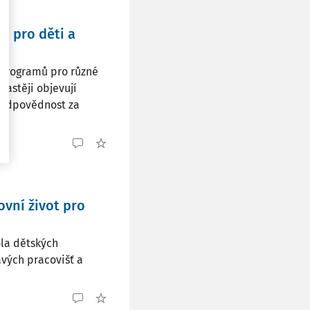
í pro děti a
programů pro různé
častěji objevují
o odpovědnost za
ovní život pro
ola dětských
vých pracovišť a