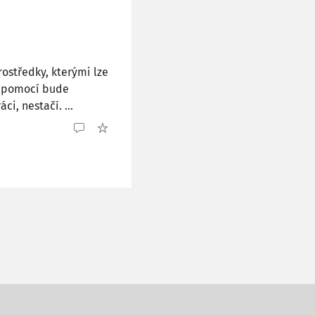
rostředky, kterými lze
ch pomocí bude
i, nestačí. ...