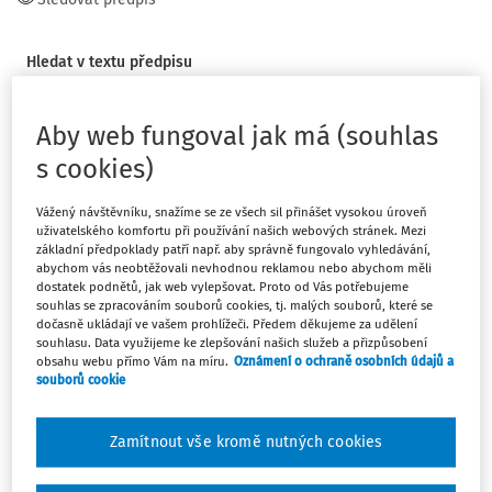
Hledat v textu předpisu
Aby web fungoval jak má (souhlas
s cookies)
Platný k
:
24.02.2021
Vážený návštěvníku, snažíme se ze všech sil přinášet vysokou úroveň
uživatelského komfortu při používání našich webových stránek. Mezi
základní předpoklady patří např. aby správně fungovalo vyhledávání,
abychom vás neobtěžovali nevhodnou reklamou nebo abychom měli
dostatek podnětů, jak web vylepšovat. Proto od Vás potřebujeme
souhlas se zpracováním souborů cookies, tj. malých souborů, které se
82/2021 Sb.
dočasně ukládají ve vašem prohlížeči. Předem děkujeme za udělení
ZÁKON
souhlasu. Data využijeme ke zlepšování našich služeb a přizpůsobení
obsahu webu přímo Vám na míru.
Oznámení o ochraně osobních údajů a
ze dne 12. února 2021,
souborů cookie
kterým se mění zákon č. 461/2020 Sb., o kompenzačním
bonusu v souvislosti se zákazem nebo omezením
Zamítnout vše kromě nutných cookies
podnikatelské činnosti v souvislosti s výskytem koronaviru
SARS CoV-2, ve znění zákona č. 584/2020 Sb.