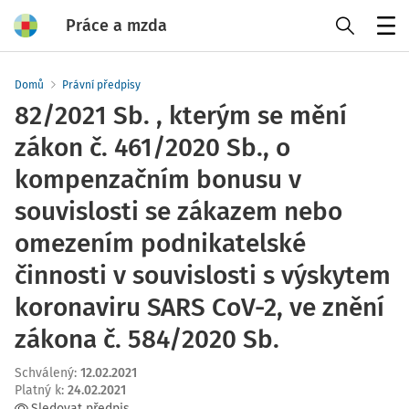
Práce a mzda
Menu
Domů
Právní předpisy
82/2021 Sb. , kterým se mění
zákon č. 461/2020 Sb., o
kompenzačním bonusu v
souvislosti se zákazem nebo
omezením podnikatelské
činnosti v souvislosti s výskytem
koronaviru SARS CoV-2, ve znění
zákona č. 584/2020 Sb.
Schválený
:
12.02.2021
Platný k
:
24.02.2021
Sledovat předpis