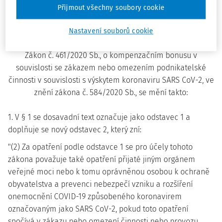
Parlament se usnesl na tomto zákoně České republiky:
Přijmout všechny soubory cookie
Čl.I
Nastavení souborů cookie
Zákon č. 461/2020 Sb., o kompenzačním bonusu v
souvislosti se zákazem nebo omezením podnikatelské
činnosti v souvislosti s výskytem koronaviru SARS CoV-2, ve
znění zákona č. 584/2020 Sb., se mění takto:
1. V § 1 se dosavadní text označuje jako odstavec 1 a
doplňuje se nový odstavec 2, který zní:
"(2) Za opatření podle odstavce 1 se pro účely tohoto
zákona považuje také opatření přijaté jiným orgánem
veřejné moci nebo k tomu oprávněnou osobou k ochraně
obyvatelstva a prevenci nebezpečí vzniku a rozšíření
onemocnění COVID-19 způsobeného koronavirem
označovaným jako SARS CoV-2, pokud toto opatření
spočívá v zákazu nebo omezení činnosti nebo provozu