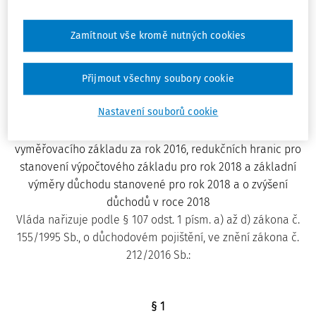
Zamítnout vše kromě nutných cookies
343/2017 Sb.
Přijmout všechny soubory cookie
NAŘÍZENÍ VLÁDY
ze dne 25. září 2017
Nastavení souborů cookie
o výši všeobecného vyměřovacího základu za rok 2016,
přepočítacího koeficientu pro úpravu všeobecného
vyměřovacího základu za rok 2016, redukčních hranic pro
stanovení výpočtového základu pro rok 2018 a základní
výměry důchodu stanovené pro rok 2018 a o zvýšení
důchodů v roce 2018
Vláda nařizuje podle § 107 odst. 1 písm. a) až d) zákona č.
155/1995 Sb., o důchodovém pojištění, ve znění zákona č.
212/2016 Sb.:
§ 1