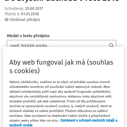
Schválený
:
25.09.2017
Platný k
:
01.01.2018
Sledovat předpis
Hledat v textu předpisu
Aby web fungoval jak má (souhlas
§ 1
s cookies)
§ 2 Výše redukčních hranic pro stanovení výpočtového základu
Vážený návštěvníku, snažíme se ze všech sil přinášet vysokou úroveň
§ 3 Výše základní výměry důchodu
uživatelského komfortu při používání našich webových stránek. Mezi
základní předpoklady patří např. aby správně fungovalo vyhledávání,
Zobrazit vše
abychom vás neobtěžovali nevhodnou reklamou nebo abychom měli
dostatek podnětů, jak web vylepšovat. Proto od Vás potřebujeme
souhlas se zpracováním souborů cookies, tj. malých souborů, které se
dočasně ukládají ve vašem prohlížeči. Předem děkujeme za udělení
souhlasu. Data využijeme ke zlepšování našich služeb a přizpůsobení
Platný k
:
01.01.2018
obsahu webu přímo Vám na míru.
Oznámení o ochraně osobních údajů a
souborů cookie