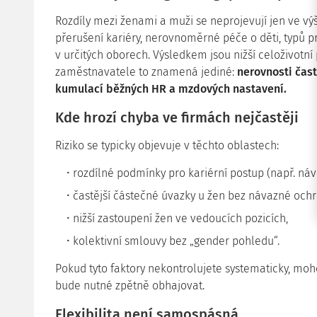
Rozdíly mezi ženami a muži se neprojevují jen ve výš
přerušení kariéry, nerovnoměrné péče o děti, typů
v určitých oborech. Výsledkem jsou nižší celoživotní 
zaměstnavatele to znamená jediné:
nerovnosti čas
kumulací běžných HR a mzdových nastavení.
Kde hrozí chyba ve firmách nejčastěji
Riziko se typicky objevuje v těchto oblastech:
rozdílné podmínky pro kariérní postup (např. náv
častější částečné úvazky u žen bez návazné ochr
nižší zastoupení žen ve vedoucích pozicích,
kolektivní smlouvy bez „gender pohledu“.
Pokud tyto faktory nekontrolujete systematicky, moh
bude nutné zpětně obhajovat.
Flexibilita není samospásná