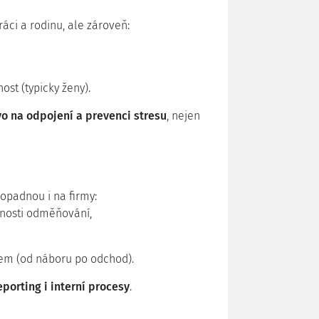
ráci a rodinu, ale zároveň:
st (typicky ženy).
o na odpojení a prevenci stresu
, nejen
dopadnou i na firmy:
nosti odměňování,
em (od náboru po odchod).
orting i interní procesy
.