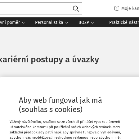
Moje kan
vní poměr
Personalistika
BOZP
Praktické nást
 kariérní postupy a úvazky
Aby web fungoval jak má
Oblíbené
 otázkou mzdy – upozorňují na to
(souhlas s cookies)
, které byly představeny Radě EU v
upci států, firem i odborů.
Stáhnout
Vážený návštěvníku, snažíme se ze všech sil přinášet vysokou úroveň
uživatelského komfortu při používání našich webových stránek. Mezi
základní předpoklady patří např. aby správně fungovalo vyhledávání,
Tisknout
abychom vás neobtěžovali nevhodnou reklamou nebo abychom měli