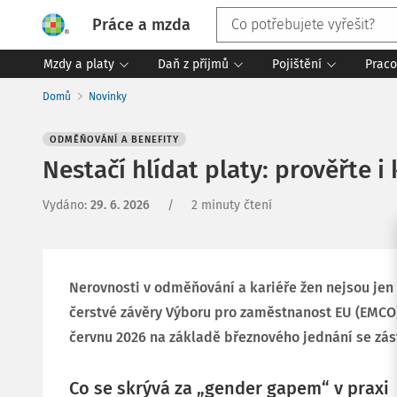
Práce a mzda
Mzdy a platy
Daň z příjmů
Pojištění
Praco
Domů
Novinky
ODMĚŇOVÁNÍ A BENEFITY
Nestačí hlídat platy: prověřte i
Vydáno
:
29. 6. 2026
/
2 minuty čtení
Nerovnosti v odměňování a kariéře žen nejsou jen
čerstvé závěry Výboru pro zaměstnanost EU (EMCO)
červnu 2026 na základě březnového jednání se zást
Co se skrývá za „gender gapem“ v praxi