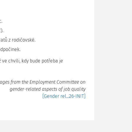
c.
).
atů z rodičovské.
odpočinek.
 ve chvíli, kdy bude potřeba je
ages from the Employment Committee on
gender-related aspects of job quality
[Gender rel...26-INIT]