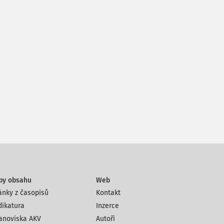
py obsahu
Web
ánky z časopisů
Kontakt
dikatura
Inzerce
anoviska AKV
Autoři