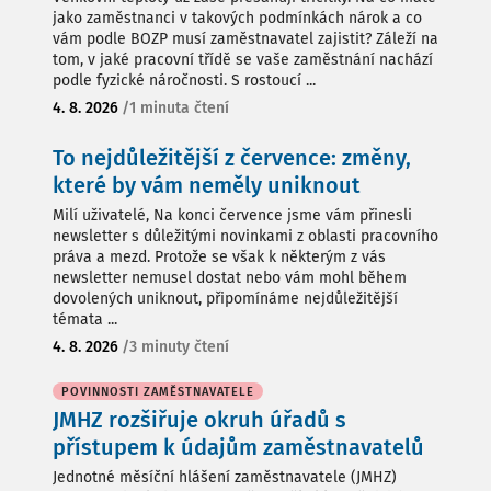
jako zaměstnanci v takových podmínkách nárok a co
vám podle BOZP musí zaměstnavatel zajistit? Záleží na
tom, v jaké pracovní třídě se vaše zaměstnání nachází
podle fyzické náročnosti. S rostoucí ...
4. 8. 2026
/
1 minuta čtení
To nejdůležitější z července: změny,
které by vám neměly uniknout
Milí uživatelé, Na konci července jsme vám přinesli
newsletter s důležitými novinkami z oblasti pracovního
práva a mezd. Protože se však k některým z vás
newsletter nemusel dostat nebo vám mohl během
dovolených uniknout, připomínáme nejdůležitější
témata ...
4. 8. 2026
/
3 minuty čtení
POVINNOSTI ZAMĚSTNAVATELE
JMHZ rozšiřuje okruh úřadů s
přístupem k údajům zaměstnavatelů
Jednotné měsíční hlášení zaměstnavatele (JMHZ)