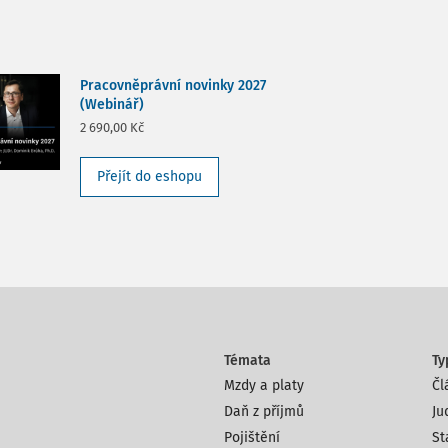
Pracovněprávní novinky 2027
(Webinář)
2 690,00 Kč
Přejít do eshopu
Témata
Ty
Mzdy a platy
Čl
Daň z příjmů
Ju
Pojištění
St