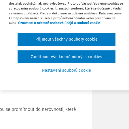
dostatek podnětů, jak web vylepšovat. Proto od Vás potřebujeme souhlas se
i mzdy. Vznikají postupně – vlivem
zpracováním souborů cookies, tj. malých souborů, které se dočasně ukládají
ve vašem prohlížeči. Předem děkujeme za udělení souhlasu. Data využijeme
 pracovních úvazků nebo koncentrace žen
Sdílet
ke zlepšování našich služeb a přizpůsobení obsahu webu přímo Vám na
příjmy a slabší sociální zabezpečení. Pro
míru.
Oznámení o ochraně osobních údajů a souborů cookie
to nevznikají jedním rozhodnutím, ale
Poznámka
Přijmout všechny soubory cookie
Zamítnout vše kromě nutných cookies
rat z rodičovské)
Nastavení souborů cookie
any,
ou se promítnout do nerovností, které