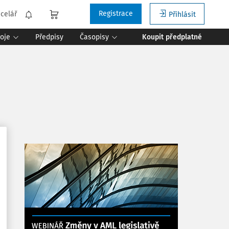
Registrace
celář
Přihlásit
roje
Předpisy
Časopisy
Koupit předplatné