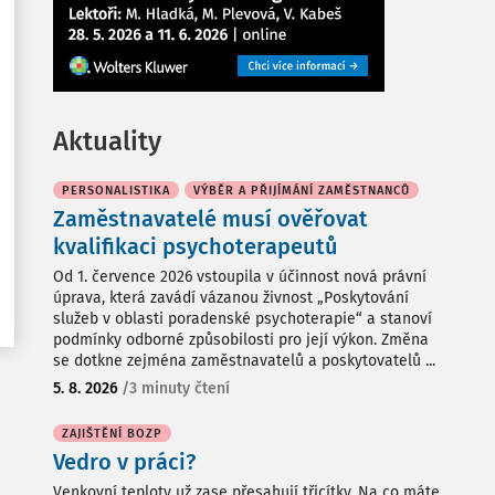
Aktuality
PERSONALISTIKA
VÝBĚR A PŘIJÍMÁNÍ ZAMĚSTNANCŮ
Zaměstnavatelé musí ověřovat
kvalifikaci psychoterapeutů
Od 1. července 2026 vstoupila v účinnost nová právní
úprava, která zavádí vázanou živnost „Poskytování
služeb v oblasti poradenské psychoterapie“ a stanoví
podmínky odborné způsobilosti pro její výkon. Změna
se dotkne zejména zaměstnavatelů a poskytovatelů ...
5. 8. 2026
/
3 minuty čtení
ZAJIŠTĚNÍ BOZP
Vedro v práci?
Venkovní teploty už zase přesahují třicítky. Na co máte