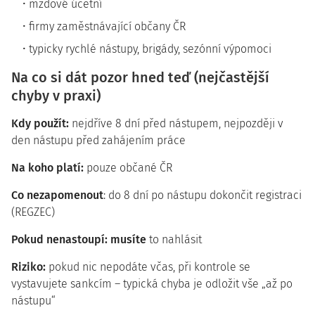
mzdové účetní
firmy zaměstnávající občany ČR
typicky rychlé nástupy, brigády, sezónní výpomoci
Na co si dát pozor hned teď (nejčastější
chyby v praxi)
Kdy použít:
nejdříve 8 dní před nástupem, nejpozději v
den nástupu před zahájením práce
Na koho platí:
pouze občané ČR
Co nezapomenout
: do 8 dní po nástupu dokončit registraci
(REGZEC)
Pokud nenastoupí: musíte
to nahlásit
Riziko:
pokud nic nepodáte včas, při kontrole se
vystavujete sankcím – typická chyba je odložit vše „až po
nástupu“