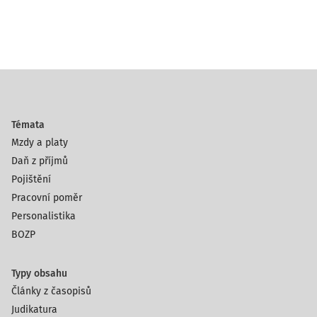
Témata
Mzdy a platy
Daň z příjmů
Pojištění
Pracovní poměr
Personalistika
BOZP
Typy obsahu
Články z časopisů
Judikatura