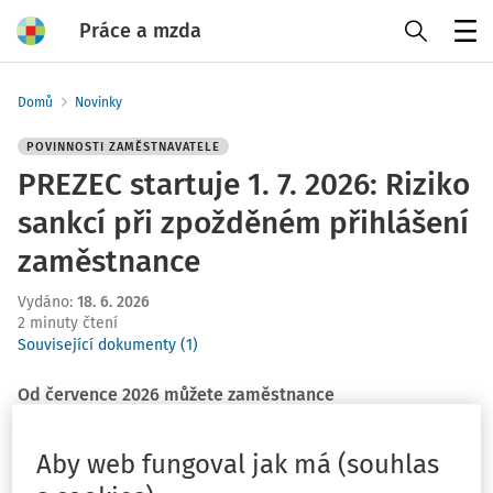
Práce a mzda
Menu
Domů
Novinky
POVINNOSTI ZAMĚSTNAVATELE
PREZEC startuje 1. 7. 2026: Riziko
sankcí při zpožděném přihlášení
zaměstnance
Vydáno
:
18. 6. 2026
2 minuty čtení
Související dokumenty (1)
Od července 2026 můžete zaměstnance
„předregistrovat“ ještě před nástupem – bez toho
riskujete problémy při kontrole, pokud nemáte všechny
Aby web fungoval jak má (souhlas
údaje včas.