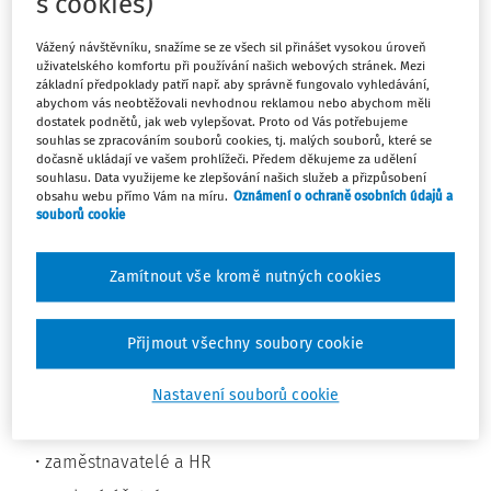
s cookies)
Vážený návštěvníku, snažíme se ze všech sil přinášet vysokou úroveň
Co se mění od července
uživatelského komfortu při používání našich webových stránek. Mezi
základní předpoklady patří např. aby správně fungovalo vyhledávání,
Od 1. 7. 2026 startuje nový proces Předregistrace
abychom vás neobtěžovali nevhodnou reklamou nebo abychom měli
dostatek podnětů, jak web vylepšovat. Proto od Vás potřebujeme
zaměstnance (PREZEC), který umožní splnit oznamovací
souhlas se zpracováním souborů cookies, tj. malých souborů, které se
povinnost ještě před nástupem do práce, i když nemáte
dočasně ukládají ve vašem prohlížeči. Předem děkujeme za udělení
kompletní data. Systém bude dostupný už od 23. 6. 2026.
souhlasu. Data využijeme ke zlepšování našich služeb a přizpůsobení
obsahu webu přímo Vám na míru.
Oznámení o ochraně osobních údajů a
souborů cookie
Proč to vůbec řešit?
Stát zavádí samostatný „rychlý“ krok registrace před
Zamítnout vše kromě nutných cookies
nástupem. PREZEC nenahrazuje standardní registraci
(REGZEC), ale pomáhá pokrýt situace, kdy nestíháte získat
Přijmout všechny soubory cookie
všechny údaje včas. Po nástupu musíte registraci doplnit.
Kdo by měl zpozornět (kde to dopadne
Nastavení souborů cookie
nejdřív)
zaměstnavatelé a HR