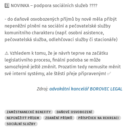
3️⃣ NOVINKA – podpora sociálních služeb ????
- do daňově osvobozených příjmů by nově měla přibýt
nepeněžní plnění na sociální a pečovatelské služby
komunitního charakteru (např. osobní asistence,
pečovatelská služba, odlehčovací služby či stacionáře)
⚠️ Vzhledem k tomu, že je návrh teprve na začátku
legislativního procesu, finální podoba se může
samozřejmě ještě změnit. Prozatím tedy nemusíte měnit
své interní systémy, ale štěstí přeje připraveným! ✅
Zdroj:
advokátní kancelář BOROVEC LEGAL
ZAMĚSTNANECKÉ BENEFITY
DAŇOVÉ OSVOBOZENÍ
NEPENĚŽITÝ PŘÍJEM
ZDANĚNÍ PŘÍJMŮ
PŘÍSPĚVEK NA REKREACI
SOCIÁLNÍ SLUŽBY