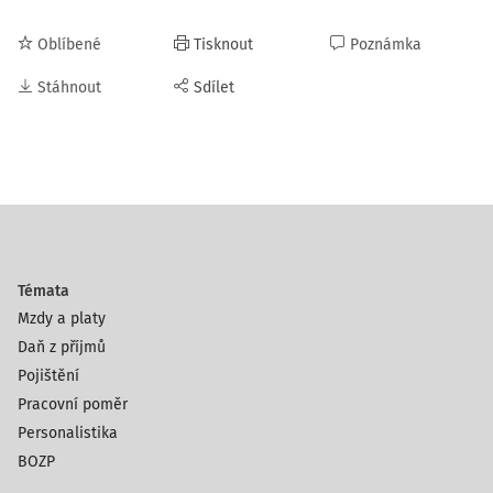
Oblíbené
Tisknout
Poznámka
Stáhnout
Sdílet
Témata
Mzdy a platy
Daň z příjmů
Pojištění
Pracovní poměr
Personalistika
BOZP