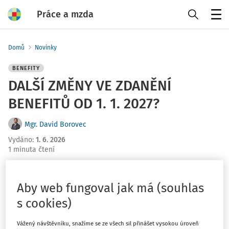
Práce a mzda
Menu
Domů
Novinky
BENEFITY
DALŠÍ ZMĚNY VE ZDANĚNÍ
BENEFITŮ OD 1. 1. 2027?
Mgr. David Borovec
Vydáno
:
1. 6. 2026
1 minuta čtení
Možná už se k vám doneslo, že se pravidla pro
zaměstnanecké benefity budou opět měnit. Zatím jde
Aby web fungoval jak má (souhlas
pouze o vládní návrh (součást balíčku tzv. „EET 2.0“),
s cookies)
který teprve míří do Poslanecké sněmovny, ale určitě
stojí za zmínku.
Vážený návštěvníku, snažíme se ze všech sil přinášet vysokou úroveň