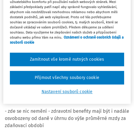
uživatelského komfortu při používání našich webových stránek. Mezi
základní předpoklady patří např. aby správně fungovalo vyhledávání,
Co přesně vládní návrh přináší?
abychom vás neobtěžovali nevhodnou reklamou nebo abychom měli
dostatek podnětů, jak web vylepšovat. Proto od Vás potřebujeme
souhlas se zpracováním souborů cookies, tj. malých souborů, které se
1️⃣ Volnočasové benefity
dočasně ukládají ve vašem prohlížeči. Předem děkujeme za udělení
souhlasu. Data využijeme ke zlepšování našich služeb a přizpůsobení
- u většiny volnočasových benefitů se navrhuje úplné
obsahu webu přímo Vám na míru.
Oznámení o ochraně osobních údajů a
souborů cookie
zrušení limitu pro daňové osvobození (který je dnes
zastropován na polovině průměrné mzdy),
Zamítnout vše kromě nutných cookies
- ALE POZOR na rekreace a zájezdy - ty by se měly vrátit
do režimu před 1. 1. 2024. Osvobozeny by tak byly jen do
Přijmout všechny soubory cookie
limitu 20 000 Kč za zdaňovací období
Nastavení souborů cookie
2️⃣ Zdravotní benefity
- zde se nic nemění - zdravotní benefity mají být i nadále
osvobozeny od daně v úhrnu do výše průměrné mzdy za
zdaňovací období