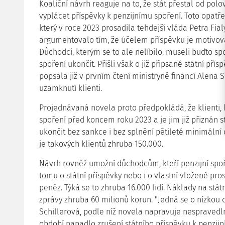
Koaliční návrh reaguje na to, že stát přestal od po
vyplácet příspěvky k penzijnímu spoření. Toto opatře
který v roce 2023 prosadila tehdejší vláda Petra Fial
argumentovalo tím, že účelem příspěvku je motivova
Důchodci, kterým se to ale nelíbilo, museli buďto spo
spoření ukončit. Přišli však o již připsané státní přís
popsala již v prvním čtení ministryně financí Alena S
uzamknutí klienti.
Projednávaná novela proto předpokládá, že klienti, 
spoření před koncem roku 2023 a je jim již přiznán
ukončit bez sankce i bez splnění pětileté minimální 
je takových klientů zhruba 150.000.
Návrh rovněž umožní důchodcům, kteří penzijní spoře
tomu o státní příspěvky nebo i o vlastní vložené pro
peněz. Týká se to zhruba 16.000 lidí. Náklady na st
zprávy zhruba 60 milionů korun. "Jedná se o nízkou 
Schillerová, podle níž novela napravuje nespraved
období napadlo zrušení státního příspěvku k penzij