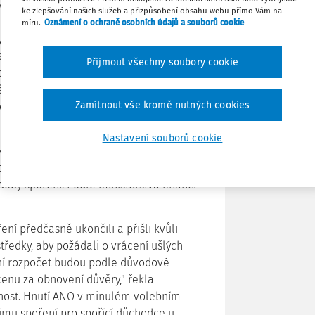
loviny roku 2024 starobním důchodcům
Sdílet
ke zlepšování našich služeb a přizpůsobení obsahu webu přímo Vám na
ní bylo součástí konsolidačního balíčku,
míru.
Oznámení o ochraně osobních údajů a souborů cookie
y (ODS). Ministerstvo financí tehdy
Poznámka
t lidi k tvorbě úspor pro důchodový věk.
Přijmout všechny soubory cookie
řit dál, ale bez příspěvku státu, nebo
pěvky, případně i o své vlastní peníze,
Zamítnout vše kromě nutných cookies
chillerová (ANO). Někdy se jim říká
Nastavení souborů cookie
kteří uzavřeli smlouvu o penzijním
 starobní důchod, budou moct spoření
doby spoření. Podle ministerstva financí
ní předčasně ukončili a přišli kvůli
středky, aby požádali o vrácení ušlých
átní rozpočet budou podle důvodové
cenu za obnovení důvěry," řekla
lnost. Hnutí ANO v minulém volebním
nímu spoření pro spořící důchodce u