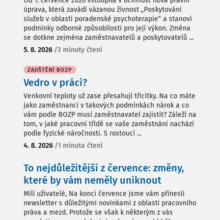
Od 1. července 2026 vstoupila v účinnost nová právní
úprava, která zavádí vázanou živnost „Poskytování
služeb v oblasti poradenské psychoterapie“ a stanoví
podmínky odborné způsobilosti pro její výkon. Změna
se dotkne zejména zaměstnavatelů a poskytovatelů ...
5. 8. 2026
/
3 minuty čtení
ZAJIŠTĚNÍ BOZP
Vedro v práci?
Venkovní teploty už zase přesahují třicítky. Na co máte
jako zaměstnanci v takových podmínkách nárok a co
vám podle BOZP musí zaměstnavatel zajistit? Záleží na
tom, v jaké pracovní třídě se vaše zaměstnání nachází
podle fyzické náročnosti. S rostoucí ...
4. 8. 2026
/
1 minuta čtení
To nejdůležitější z července: změny,
které by vám neměly uniknout
Milí uživatelé, Na konci července jsme vám přinesli
newsletter s důležitými novinkami z oblasti pracovního
práva a mezd. Protože se však k některým z vás