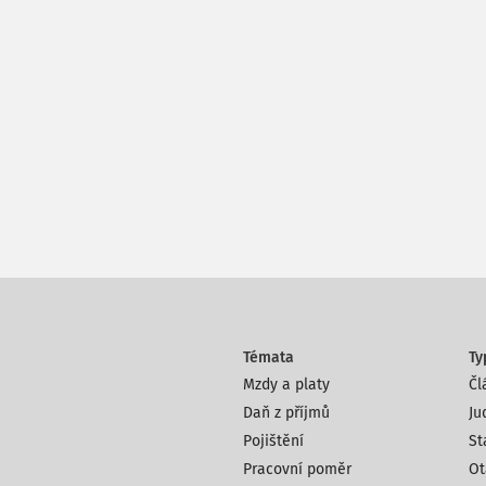
Témata
Ty
Mzdy a platy
Čl
Daň z příjmů
Ju
Pojištění
St
Pracovní poměr
Ot