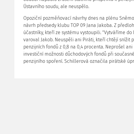
Ústavního soudu, ale neuspělo.
Opoziční pozměňovací návrhy dnes na plénu Sněmov
návrh předsedy klubu TOP 09 Jana Jakoba. Z předloh
účastníky, kteří ze systému vystoupili. "Vytváříme d
varoval Jakob. Neuspěli ani Piráti, kteří chtějí sníž
penzijních fondů z 0,8 na 0,4 procenta. Neprošel ani 
investiční možnosti důchodových fondů při současn
penzijního spoření. Schillerová označila pirátské úp