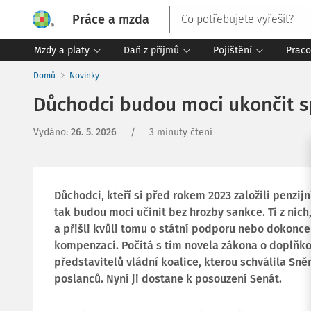
Práce a mzda
Mzdy a platy
Daň z příjmů
Pojištění
Praco
Domů
Novinky
Důchodci budou moci ukončit sp
Vydáno
:
26. 5. 2026
/
3 minuty čtení
Důchodci, kteří si před rokem 2023 založili penzij
tak budou moci učinit bez hrozby sankce. Ti z nich
a přišli kvůli tomu o státní podporu nebo dokonce 
kompenzaci. Počítá s tím novela zákona o doplňk
představitelů vládní koalice, kterou schválila Sn
poslanců. Nyní ji dostane k posouzení Senát.