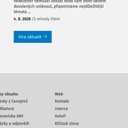
newsletter nemusel dostat nebo vám mohl během
dovolených uniknout, připomínáme nejdůležitější
témata ...
4. 8. 2026
/
3 minuty čtení
Více aktualit
py obsahu
Web
ánky z časopisů
Kontakt
dikatura
Inzerce
anoviska AKV
Autoři
ázky a odpovědi
Klíčová slova