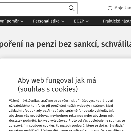
Moje kan
vní poměr
Personalistika
BOZP
Praktické nást
oření na penzi bez sankcí, schváli
Aby web fungoval jak má
ní spoření a rozhodnou se ho ukončit,
Oblíbené
(souhlas s cookies)
, kteří od spoření odstoupili předčasně
o vlastní peníze, by mohli získat
Stáhnout
Vážený návštěvníku, snažíme se ze všech sil přinášet vysokou úroveň
ovém penzijním spoření od
uživatelského komfortu při používání našich webových stránek. Mezi
ěmovna hlasy 136 ze 153 přítomných
základní předpoklady patří např. aby správně fungovalo vyhledávání,
abychom vás neobtěžovali nevhodnou reklamou nebo abychom měli
Tisknout
dostatek podnětů, jak web vylepšovat. Proto od Vás potřebujeme souhlas se
zpracováním souborů cookies, tj. malých souborů, které se dočasně ukládají
ve vašem prohlížeči. Předem děkujeme za udělení souhlasu. Data využijeme