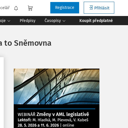
Registrace
celář
Přihlásit
roje
Předpisy
Časopisy
Koupit předplatné
la to Sněmovna