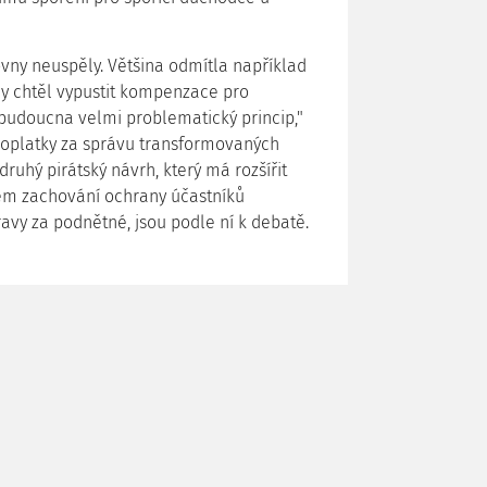
ny neuspěly. Většina odmítla například
y chtěl vypustit kompenzace pro
o budoucna velmi problematický princip,"
it poplatky za správu transformovaných
druhý pirátský návrh, který má rozšířit
ém zachování ochrany účastníků
ravy za podnětné, jsou podle ní k debatě.