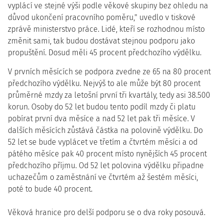
vyplácí ve stejné výši podle věkové skupiny bez ohledu na
důvod ukončení pracovního poměru," uvedlo v tiskové
zprávě ministerstvo práce. Lidé, kteří se rozhodnou místo
změnit sami, tak budou dostávat stejnou podporu jako
propuštění. Dosud měli 45 procent předchozího výdělku.
V prvních měsících se podpora zvedne ze 65 na 80 procent
předchozího výdělku. Nejvýš to ale může být 80 procent
průměrné mzdy za letošní první tři kvartály, tedy asi 38.500
korun. Osoby do 52 let budou tento podíl mzdy či platu
pobírat první dva měsíce a nad 52 let pak tři měsíce. V
dalších měsících zůstává částka na polovině výdělku. Do
52 let se bude vyplácet ve třetím a čtvrtém měsíci a od
pátého měsíce pak 40 procent místo nynějších 45 procent
předchozího příjmu. Od 52 let polovina výdělku připadne
uchazečům o zaměstnání ve čtvrtém až šestém měsíci,
poté to bude 40 procent.
Věková hranice pro delší podporu se o dva roky posouvá.