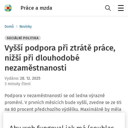
Práce a mzda
Menu
Domů
Novinky
SOCIÁLNÍ POLITIKA
Vyšší podpora při ztrátě práce,
nižší při dlouhodobé
nezaměstnanosti
Vydáno
:
28. 12. 2025
3 minuty čtení
Podpora v nezaměstnanosti se od ledna výrazně
promění. V prvních měsících bude vyšší, zvedne se ze 65
na 80 procent předchozího výdělku. Maximálně by měla
ale činit zhruba 38 500 korun. Při delší době bez práce
částka proti dnešku naopak klesne ze 45 na 40 procent