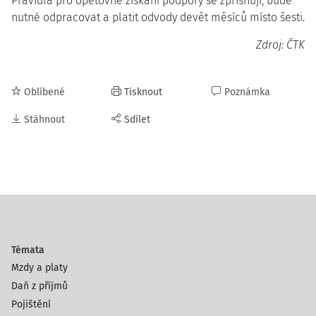
Pravidla pro opětovné získání podpory se zpřísňují, bude
nutné odpracovat a platit odvody devět měsíců místo šesti.
Zdroj: ČTK
Oblíbené
Tisknout
Poznámka
Stáhnout
Sdílet
Témata
Mzdy a platy
Daň z příjmů
Pojištění