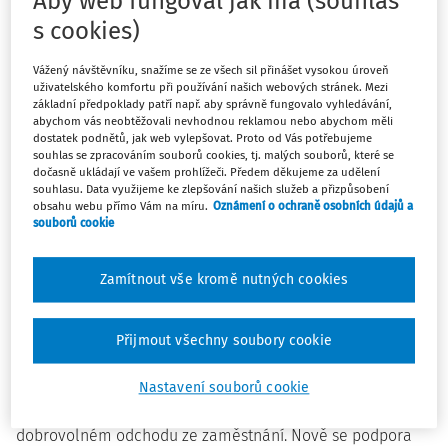
Aby web fungoval jak má (souhlas
příjmu. Lidem, kteří se rozhodnou sami změnit místo a ze
s cookies)
zaměstnání odejdou, se vyplácená podpora už nebude
krátit. Bude stejně vysoká jako při propuštění. Navýší se i
Vážený návštěvníku, snažíme se ze všech sil přinášet vysokou úroveň
podpora při rekvalifikaci, a to ze 60 na 80 procent české
uživatelského komfortu při používání našich webových stránek. Mezi
průměrné mzdy.
základní předpoklady patří např. aby správně fungovalo vyhledávání,
abychom vás neobtěžovali nevhodnou reklamou nebo abychom měli
dostatek podnětů, jak web vylepšovat. Proto od Vás potřebujeme
Novela o zaměstnanosti doprovází takzvanou
souhlas se zpracováním souborů cookies, tj. malých souborů, které se
dočasně ukládají ve vašem prohlížeči. Předem děkujeme za udělení
flexinovelu zákoníku práce.
Cílem změn je rozhýbat český
souhlasu. Data využijeme ke zlepšování našich služeb a přizpůsobení
pracovní trh, odbourat obavy lidí ze změny místa a
obsahu webu přímo Vám na míru.
Oznámení o ochraně osobních údajů a
souborů cookie
podpořit jejich ochotu posouvat se dál i usnadnit
zaměstnavatelům získání nových pracovníků.
Podle
analýzy
ministerstva práce si lidé, kteří mění
Zamítnout vše kromě nutných cookies
zaměstnání, výdělkově polepší. Když si nový post najdou
sami, mzdu si zvednou v průměru o 12 procent. O osm
Přijmout všechny soubory cookie
procent víc pobírají pak ti, kteří nastupují na pozici z
evidence úřadu práce.
Nastavení souborů cookie
"Ruší se dosavadní redukovaná výše podpory při
dobrovolném odchodu ze zaměstnání. Nově se podpora