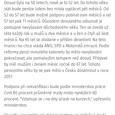
Dosud byla na 50 letech, nově je to 52 let. Do tohoto věku
stát bude peníze lidem bez místa vyplácet pět měsíců. Od
52 do 57 let bude možné podporu pobírat osm měsíců a od
57 let pak 11 měsíců. Důvodem dvouletého odsunutí je
postupné navyšování důchodového věku. Ten se zvedá už
léta každý rok u mužů o dva měsíce a u žen o čtyři až šest
měsíců. Na 65 let se dostane v příštím desetiletí. Na této
hranici ho chce vláda ANO, SPD a Motoristů zmrazit. Podle
reformy penzí minulého kabinetu by mělo navyšování
pokračovat, ale pomalejším tempem než dosud. Přibývat
by měl mužům i ženám měsíc ročně do 67 let. Tohoto
penzijního věku by se pak mělo v Česku dosáhnout v roce
2057.
Podpora při rekvalifikaci bude podle ministerstva práce
činit 80 procent průměrné mzdy místo nynějších 60
procent. "Vztahuje se i na dny účasti na kurzech," upřesnilo
ministerstvo.