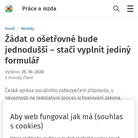
Práce a mzda
Menu
Domů
Novinky
Žádat o ošetřovné bude
jednodušší – stačí vyplnit jediný
formulář
Vydáno
:
25. 10. 2020
3 minuty čtení
Česká správa sociálního zabezpečení připravila, v
návaznosti na legislativní proces schvalování zákona,
který upravuje podmínky poskytování ošetřovného při
současné epidemii, nový formulář žádosti o dávku.
Nový
Aby web fungoval jak má (souhlas
formulář pro rodiče je kombinací žádosti o ošetřovné a
s cookies)
výkazu péče
. Rodičům tak stačí vyplnit a předat
zaměstnavateli jediný formulář.
Vážený návštěvníku, snažíme se ze všech sil přinášet vysokou úroveň