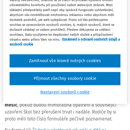
uživatelského komfortu při používání našich webových stránek. Mezi
V současnosti čeká návrh zákona o krizovém ošetřovném
základní předpoklady patří např. aby správně fungovalo vyhledávání,
na
projednání Senátem ČR, poté musí být podepsán
abychom vás neobtěžovali nevhodnou reklamou nebo abychom měli
dostatek podnětů, jak web vylepšovat. Proto od Vás potřebujeme
prezidentem republiky
.
souhlas se zpracováním souborů cookies, tj. malých souborů, které se
dočasně ukládají ve vašem prohlížeči. Předem děkujeme za udělení
Podle navrhované právní úpravy se bude
o ošetřovné
souhlasu. Data využijeme ke zlepšování našich služeb a přizpůsobení
obsahu webu přímo Vám na míru.
Oznámení o ochraně osobních údajů a
žádat za uplynulý kalendářní měsíc
, tedy na začátku
souborů cookie
měsíce listopadu za měsíc říjen.
Novinkou, která pomůže ČSSZ při hromadném
Zamítnout vše kromě nutných cookies
zpracovávání žádostí, je
generování jedinečného čísla u
každé žádosti při jejím počátku
. Toto číslo pak bude
Přijmout všechny soubory cookie
sloužit
pro identifikaci dávkového případu
a párování
dokladů pro zpracování dávky.
Nastavení souborů cookie
Bude nutné ho
vyplnit na formulář za další kalendářní
měsíc
, pokud budou mimořádná opatření a související
uzavření škol bez přerušení trvat i nadále. Rodiče by si
proto měli toto číslo formuláře pečlivě poznamenat.