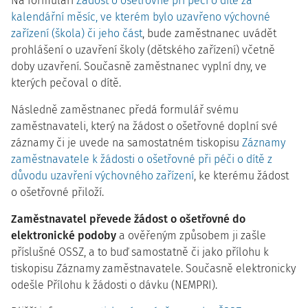
Na formuláři
Žádost o ošetřovné při péči o dítě za
kalendářní měsíc, ve kterém bylo uzavřeno výchovné
zařízení (škola) či jeho část
, bude zaměstnanec uvádět
prohlášení o uzavření školy (dětského zařízení) včetně
doby uzavření. Současně zaměstnanec vyplní dny, ve
kterých pečoval o dítě.
Následně zaměstnanec předá formulář svému
zaměstnavateli, který na žádost o ošetřovné doplní své
záznamy či je uvede na samostatném tiskopisu
Záznamy
zaměstnavatele k žádosti o ošetřovné při péči o dítě z
důvodu uzavření výchovného zařízení
, ke kterému žádost
o ošetřovné přiloží.
Zaměstnavatel převede žádost o ošetřovné do
elektronické podoby
a ověřeným způsobem ji zašle
příslušné OSSZ, a to buď samostatně či jako přílohu k
tiskopisu Záznamy zaměstnavatele. Současně elektronicky
odešle Přílohu k žádosti o dávku (NEMPRI).