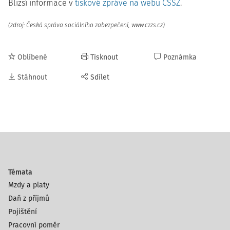
Bližší informace v
tiskové zprávě na webu ČSSZ
.
(zdroj: Česká správa sociálního zabezpečení, www.czzs.cz)
Oblíbené
Tisknout
Poznámka
Stáhnout
Sdílet
Témata
Mzdy a platy
Daň z příjmů
Pojištění
Pracovní poměr