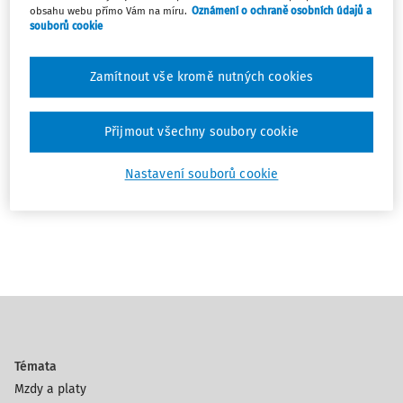
formou videa na webových stránkách ministerstva.
obsahu webu přímo Vám na míru.
Oznámení o ochraně osobních údajů a
souborů cookie
Bližší informace
o programu Antivirus
, spolu s manuálem
pro zaměstnavatele.
Zamítnout vše kromě nutných cookies
(zdroj: Ministerstvo práce a sociálních věcí, www.mpsv.cz)
Přijmout všechny soubory cookie
Oblíbené
Tisknout
Poznámka
Nastavení souborů cookie
Stáhnout
Sdílet
Témata
Mzdy a platy