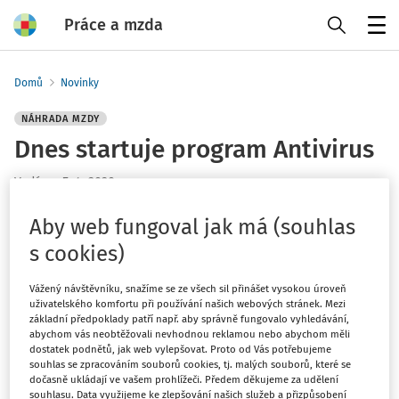
Práce a mzda
Menu
Domů
Novinky
NÁHRADA MZDY
Dnes startuje program Antivirus
Vydáno
:
5. 4. 2020
1 minuta čtení
Aby web fungoval jak má (souhlas
Ministerstvo práce a sociálních věcí informovalo, že
dnes
s cookies)
ve 12:00 startuje program Antivirus
. Na svých webových
stránkách zveřejnilo
videoprůvodce
podáním první části
Vážený návštěvníku, snažíme se ze všech sil přinášet vysokou úroveň
žádosti pro uplatnění náhrady
.
uživatelského komfortu při používání našich webových stránek. Mezi
základní předpoklady patří např. aby správně fungovalo vyhledávání,
>>
Žádost pro uplatnění náhrady mzdy
abychom vás neobtěžovali nevhodnou reklamou nebo abychom měli
dostatek podnětů, jak web vylepšovat. Proto od Vás potřebujeme
souhlas se zpracováním souborů cookies, tj. malých souborů, které se
Po vyplacení mezd bude potřeba vyplnit ještě druhou část
dočasně ukládají ve vašem prohlížeči. Předem děkujeme za udělení
- návod na vyplnění bude v nejbližší době také zveřejněn
souhlasu. Data využijeme ke zlepšování našich služeb a přizpůsobení