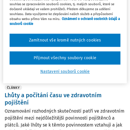
souhlas se zpracováním souborů cookies, tj. malých souborů, které se
ČLÁNKY
dočasně ukládají ve vašem prohlížeči. Předem děkujeme za udělení
Lhůty ve zdravotním pojištění
souhlasu. Data využijeme ke zlepšování našich služeb a přizpůsobení
obsahu webu přímo Vám na míru.
Oznámení o ochraně osobních údajů a
Problematika lhůt je upravena v ustanovení § 26b
souborů cookie
zákona č. 592/1992 Sb., o pojistném na veřejné zdravotní
pojištění, ve znění pozdějších předpisů. Lhůta určená
Zamítnout vše kromě nutných cookies
podle dní počíná dnem, který následuje po události, jež
je rozhodující pro její počátek. ...
Přijmout všechny soubory cookie
Ing. Antonín Daněk
Vydáno:
23. 9. 2021
/
21 minut čtení
Nastavení souborů cookie
ČLÁNKY
Lhůty a počítání času ve zdravotním
pojištění
Oznamování rozhodných skutečností patří ve zdravotním
pojištění mezi nejdůležitější povinnosti pojištěnců a
plátců. Jaké lhůty se k těmto povinnostem vztahují a jak