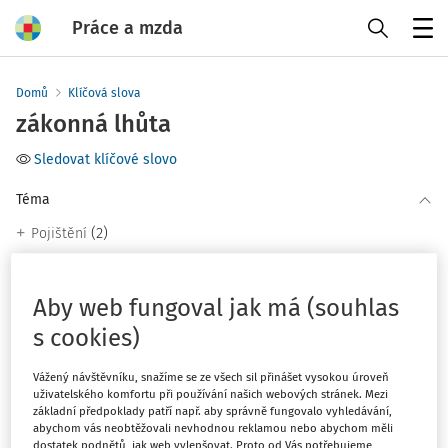
Práce a mzda
Menu
Domů
Klíčová slova
zákonná lhůta
Sledovat klíčové slovo
Téma
(2)
Pojištění
Filtr
Aby web fungoval jak má (souhlas
s cookies)
2
Počet vyhledaných dokumentů:
Vážený návštěvníku, snažíme se ze všech sil přinášet vysokou úroveň
Řadit podle
:
uživatelského komfortu při používání našich webových stránek. Mezi
základní předpoklady patří např. aby správně fungovalo vyhledávání,
Nejnovější
Nejstarší
abychom vás neobtěžovali nevhodnou reklamou nebo abychom měli
dostatek podnětů, jak web vylepšovat. Proto od Vás potřebujeme