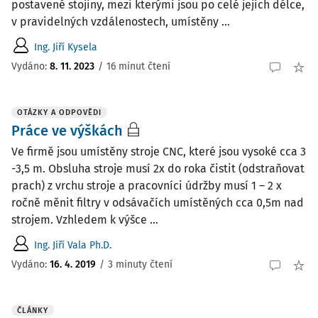
postavené stojiny, mezi kterými jsou po celé jejich délce,
v pravidelných vzdálenostech, umístěny ...
Ing. Jiří Kysela
Vydáno:
8. 11. 2023
/
16 minut čtení
OTÁZKY A ODPOVĚDI
Práce ve výškách
Ve firmě jsou umístěny stroje CNC, které jsou vysoké cca 3
-3,5 m. Obsluha stroje musí 2x do roka čistit (odstraňovat
prach) z vrchu stroje a pracovníci údržby musí 1 – 2 x
ročně měnit filtry v odsávačích umístěných cca 0,5m nad
strojem. Vzhledem k výšce ...
Ing. Jiří Vala Ph.D.
Vydáno
:
16. 4. 2019
/
3 minuty čtení
ČLÁNKY