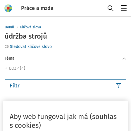
Práce a mzda
Menu
Domů
Klíčová slova
údržba strojů
Sledovat klíčové slovo
Téma
(4)
BOZP
Filtr
4
Počet vyhledaných dokumentů:
Řadit podle
:
Aby web fungoval jak má (souhlas
Nejnovější
Nejstarší
s cookies)