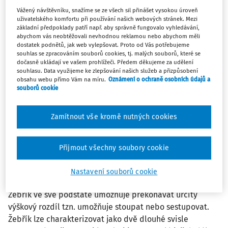
Vážený návštěvníku, snažíme se ze všech sil přinášet vysokou úroveň
ČLÁNKY
uživatelského komfortu při používání našich webových stránek. Mezi
Údržba je vysoce rizikovou činností
základní předpoklady patří např. aby správně fungovalo vyhledávání,
abychom vás neobtěžovali nevhodnou reklamou nebo abychom měli
Údržba zahrnuje řadu činností napříč velmi odlišnými
dostatek podnětů, jak web vylepšovat. Proto od Vás potřebujeme
odvětvími a typy pracovních prostředí. U pracovníků
souhlas se zpracováním souborů cookies, tj. malých souborů, které se
dočasně ukládají ve vašem prohlížeči. Předem děkujeme za udělení
údržby je tak větší pravděpodobnost než u ostatních
souhlasu. Data využijeme ke zlepšování našich služeb a přizpůsobení
pracovníků, že budou vystaveni široké škále pracovních
obsahu webu přímo Vám na míru.
Oznámení o ochraně osobních údajů a
rizik. Údržba často zahrnuje neobvyklou ...
souborů cookie
Ing. Jiří Vala Ph.D.
Zamítnout vše kromě nutných cookies
Vydáno:
12. 12. 2023
/
32 minut čtení
Přijmout všechny soubory cookie
ČLÁNKY
Pozor na pracovní úrazy, kde zdrojem jsou
Nastavení souborů cookie
žebříky
Žebřík ve své podstatě umožňuje překonávat určitý
výškový rozdíl tzn. umožňuje stoupat nebo sestupovat.
Žebřík lze charakterizovat jako dvě dlouhé svisle