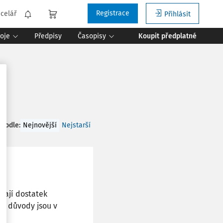
Registrace
celář
Přihlásit
roje
Předpisy
Časopisy
Koupit předplatné
 podle
:
Nejnovější
Nejstarší
mají dostatek
mi důvody jsou v