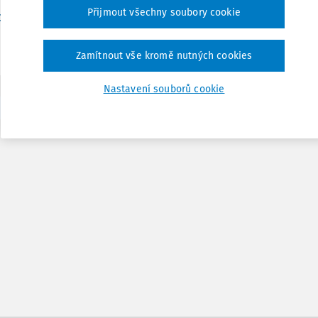
Přijmout všechny soubory cookie
Vydáno:
28. 5. 2020
/
22 minut č
Dr. Jana Strachoňová Drexlerová
Zamítnout vše kromě nutných cookies
Nastavení souborů cookie
1