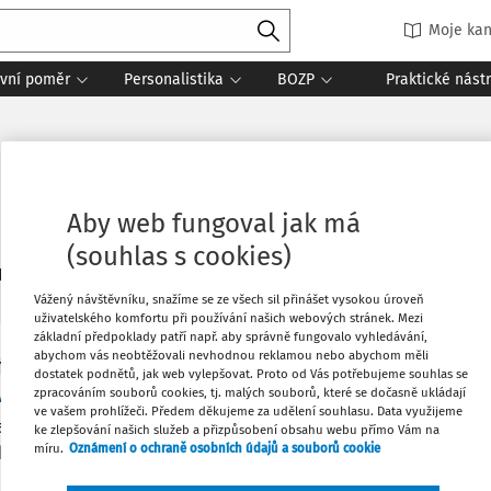
Moje kan
vní poměr
Personalistika
BOZP
Praktické nást
Aby web fungoval jak má
(souhlas s cookies)
1
daných dokumentů:
Řadit
Vážený návštěvníku, snažíme se ze všech sil přinášet vysokou úroveň
uživatelského komfortu při používání našich webových stránek. Mezi
základní předpoklady patří např. aby správně fungovalo vyhledávání,
abychom vás neobtěžovali nevhodnou reklamou nebo abychom měli
Y
dostatek podnětů, jak web vylepšovat. Proto od Vás potřebujeme souhlas se
věď z organizačních důvodů
zpracováním souborů cookies, tj. malých souborů, které se dočasně ukládají
ve vašem prohlížeči. Předem děkujeme za udělení souhlasu. Data využijeme
asné době jsou nuceni někteří zaměstnavatelé situaci, kdy ne
ke zlepšování našich služeb a přizpůsobení obsahu webu přímo Vám na
míru.
Oznámení o ochraně osobních údajů a souborů cookie
k, řešit propouštěním zaměstnanců. Nejčastějšími výpovědní
 situaci organizační důvody.