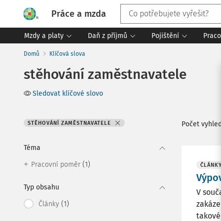
Práce a mzda
Mzdy a platy
Daň z příjmů
Pojištění
Praco
Domů
Klíčová slova
stěhování zaměstnavatele
Sledovat klíčové slovo
STĚHOVÁNÍ ZAMĚSTNAVATELE
Počet vyhle
Téma
(1)
Pracovní poměr
ČLÁNK
Výpo
Typ obsahu
V souč
(1)
zakáze
Články
takové