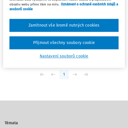
obsahu webu přímo Vám na míru.
Oznámení o ochraně osobních údajů a
ČLÁNKY
souborů cookie
Daňové aktuality
Nařízení vlády č. 347/2019 Sb., o minimální mzdě S
Zamítnout vše kromě nutných cookies
účinností od 1. ledna 2020 se zvyšuje minimální mzda z
13 350 Kč v roce 2019 na 14 600 Kč...
Přijmout všechny soubory cookie
Ing. Matěj Nešleha
Vydáno:
23. 1. 2020
/
4 minuty čtení
Nastavení souborů cookie
1
Témata