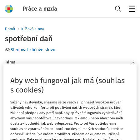
Práce a mzda
Menu
Domů
Klíčová slova
spotřební daň
Sledovat klíčové slovo
Téma
(1)
Mzdy a platy
Aby web fungoval jak má (souhlas
s cookies)
Filtr
Vážený návštěvníku, snažíme se ze všech sil přinášet vysokou úroveň
uživatelského komfortu při používání našich webových stránek. Mezi
1
Počet vyhledaných dokumentů:
základní předpoklady patří např. aby správně fungovalo vyhledávání,
abychom vás neobtěžovali nevhodnou reklamou nebo abychom měli
Řadit podle
:
dostatek podnětů, jak web vylepšovat. Proto od Vás potřebujeme
souhlas se zpracováním souborů cookies, tj. malých souborů, které se
Nejnovější
Nejstarší
dočasně ukládají ve vašem prohlížeči. Předem děkujeme za udělení
souhlasu. Data využijeme ke zlepšování našich služeb a přizpůsobení