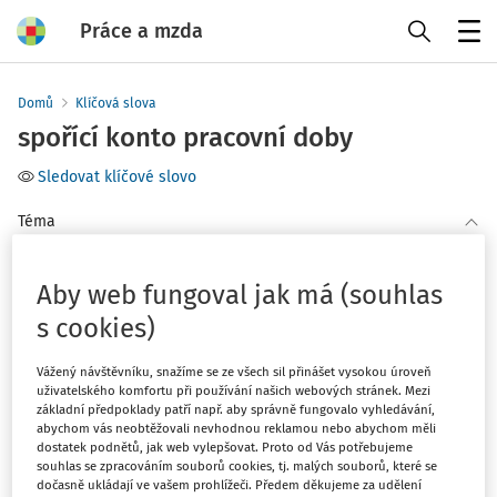
Práce a mzda
Menu
Domů
Klíčová slova
spořící konto pracovní doby
Sledovat klíčové slovo
Téma
(1)
Pracovní poměr
Aby web fungoval jak má (souhlas
s cookies)
Filtr
Vážený návštěvníku, snažíme se ze všech sil přinášet vysokou úroveň
uživatelského komfortu při používání našich webových stránek. Mezi
1
Počet vyhledaných dokumentů:
základní předpoklady patří např. aby správně fungovalo vyhledávání,
abychom vás neobtěžovali nevhodnou reklamou nebo abychom měli
Řadit podle
:
dostatek podnětů, jak web vylepšovat. Proto od Vás potřebujeme
Nejnovější
Nejstarší
souhlas se zpracováním souborů cookies, tj. malých souborů, které se
dočasně ukládají ve vašem prohlížeči. Předem děkujeme za udělení