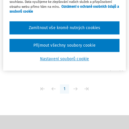
souhlasu. Data využijeme ke zlepšování našich služeb a přizpůsobení
obsahu webu přímo Vám na míru.
Oznámení o ochraně osobních údajů a
ČLÁNKY
souborů cookie
Spořicí konto pracovní doby
Český zákoník práce (zákon č. 262/2006 Sb.) zná dva
Zamítnout vše kromě nutných cookies
způsoby flexibilního plánování pracovní doby na delší
období. Jedná se o nerovnoměrné rozvržení pracovní
doby a konto pracovní doby. I když je na první pohled
Přijmout všechny soubory cookie
konto pracovní doby velice lákavý a ...
Nastavení souborů cookie
JUDr. Bc. Michal Peškar
,
Ing. Ditta Hlaváčková MBA
Vydáno:
22. 10. 2020
/
17 minut čtení
1