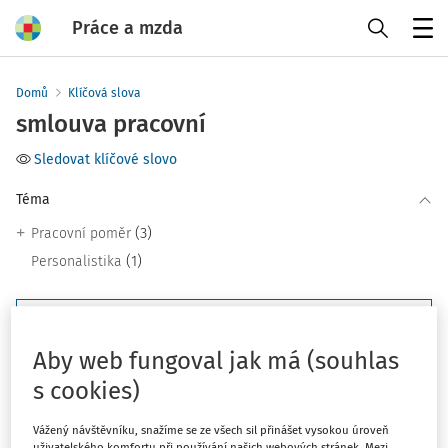
Práce a mzda
Menu
Domů
Klíčová slova
smlouva pracovní
Sledovat klíčové slovo
Téma
(3)
Pracovní poměr
(1)
Personalistika
Filtr
Aby web fungoval jak má (souhlas
3
Počet vyhledaných dokumentů:
s cookies)
Řadit podle
:
Vážený návštěvníku, snažíme se ze všech sil přinášet vysokou úroveň
Nejnovější
Nejstarší
uživatelského komfortu při používání našich webových stránek. Mezi