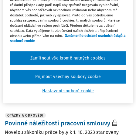
základní předpoklady patří např. aby správně fungovalo vyhledávání,
abychom vás neobtěžovali nevhodnou reklamou nebo abychom měli
dostatek podnětů, jak web vylepšovat. Proto od Vás potřebujeme
OTÁZKY A ODPOVĚDI
souhlas se zpracováním souborů cookies, tj. malých souborů, které se
Nástup nového ředitele a opětovné
dočasně ukládají ve vašem prohlížeči. Předem děkujeme za udělení
jmenování stávající zástupkyně ředitele
souhlasu. Data využijeme ke zlepšování našich služeb a přizpůsobení
obsahu webu přímo Vám na míru.
Oznámení o ochraně osobních údajů a
základní školy
souborů cookie
Původní ředitel skončil a do funkce ředitele ZŠ byla
jmenována zástupkyně ředitele, do doby než bude na
Zamítnout vše kromě nutných cookies
základě konkurzu jmenován nový ředitel. Nový ředitel
byl jmenován po měsíci, původní zástupkyně školy tedy
vykonávala funkci ředitele jeden měsíc. Nový ...
Přijmout všechny soubory cookie
Jan Kaczor
Nastavení souborů cookie
Vydáno
:
7. 4. 2025
/
1 minuta čtení
OTÁZKY A ODPOVĚDI
Povinné náležitosti pracovní smlouvy
Novelou zákoníku práce byly k 1. 10. 2023 stanoveny