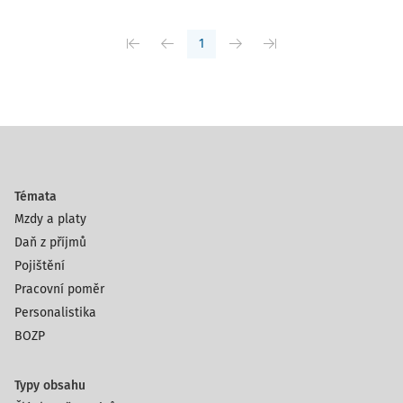
1
Témata
Mzdy a platy
Daň z příjmů
Pojištění
Pracovní poměr
Personalistika
BOZP
Typy obsahu