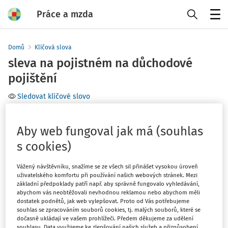
Práce a mzda
Menu
Domů
Klíčová slova
sleva na pojistném na důchodové
pojištění
Sledovat klíčové slovo
Téma
Aby web fungoval jak má (souhlas
s cookies)
Filtr
Vážený návštěvníku, snažíme se ze všech sil přinášet vysokou úroveň
uživatelského komfortu při používání našich webových stránek. Mezi
1
Počet vyhledaných dokumentů:
základní předpoklady patří např. aby správně fungovalo vyhledávání,
abychom vás neobtěžovali nevhodnou reklamou nebo abychom měli
Řadit podle
:
dostatek podnětů, jak web vylepšovat. Proto od Vás potřebujeme
souhlas se zpracováním souborů cookies, tj. malých souborů, které se
Nejnovější
Nejstarší
dočasně ukládají ve vašem prohlížeči. Předem děkujeme za udělení
souhlasu. Data využijeme ke zlepšování našich služeb a přizpůsobení