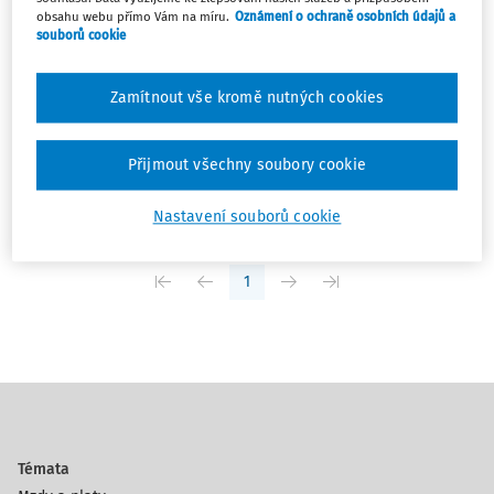
obsahu webu přímo Vám na míru.
Oznámení o ochraně osobních údajů a
TÝDENÍK
souborů cookie
Podtrženo, sečteno č. 25/2025
V tomto vydání týdeníku se zmíním o zavedení
Zamítnout vše kromě nutných cookies
jednorázové náhrady místo odstupného, právu určit si
čerpání dovolené nebo o využívání slev na pojistném.
Přijmout všechny soubory cookie
Ing. Miroslav Bulla
Vydáno:
19. 6. 2025
/
5 minut čtení
Nastavení souborů cookie
1
Témata