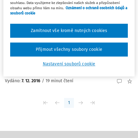
souhlasu. Data využijeme ke zlepšování našich služeb a přizpůsobení
ČLÁNKY
obsahu webu přímo Vám na míru.
Oznámení o ochraně osobních údajů a
souborů cookie
Problematika hodnocení a užití ruky v
pracovním procesu
Zamítnout vše kromě nutných cookies
Přes veškerou mechanizaci a automatizaci pracovních
procesů se neobejdeme bez práce ruky. Práce rukou,
vykonávané v různých oborech, mající specifický
Přijmout všechny soubory cookie
charakter pracovních úkolů, jsou při jejím výkonu více či
méně náročné a bezpečné.
Nastavení souborů cookie
Ing. Miroslav Král
Vydáno:
7. 12. 2016
/
19 minut čtení
1