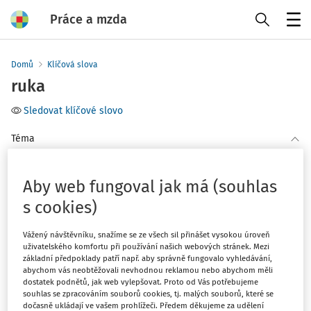
Práce a mzda
Menu
Domů
Klíčová slova
ruka
Sledovat klíčové slovo
Téma
(1)
BOZP
Aby web fungoval jak má (souhlas
Filtr
s cookies)
Vážený návštěvníku, snažíme se ze všech sil přinášet vysokou úroveň
1
Počet vyhledaných dokumentů:
uživatelského komfortu při používání našich webových stránek. Mezi
základní předpoklady patří např. aby správně fungovalo vyhledávání,
abychom vás neobtěžovali nevhodnou reklamou nebo abychom měli
Řadit podle
:
dostatek podnětů, jak web vylepšovat. Proto od Vás potřebujeme
Nejnovější
Nejstarší
souhlas se zpracováním souborů cookies, tj. malých souborů, které se
dočasně ukládají ve vašem prohlížeči. Předem děkujeme za udělení