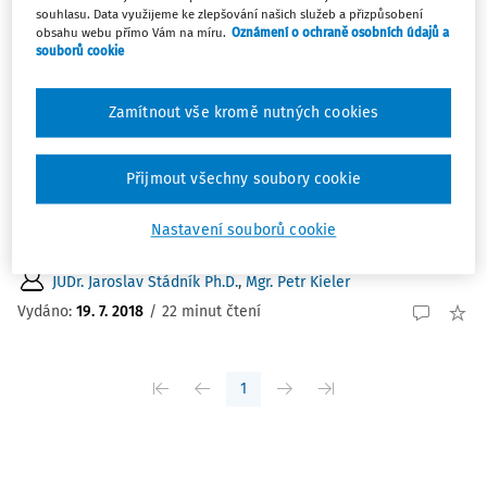
souhlasu. Data využijeme ke zlepšování našich služeb a přizpůsobení
ČLÁNKY
obsahu webu přímo Vám na míru.
Oznámení o ochraně osobních údajů a
Rozhodnutí o zákazu dle zákona o inspekci
souborů cookie
práce
Článek se zabývá povahou, smyslem a procesním
Zamítnout vše kromě nutných cookies
postupem při ukládání rozhodnutí o zákazu inspektorem
orgánu inspekce práce, jakožto institutem, který může do
Přijmout všechny soubory cookie
určité míry zasáhnout do samotné kontinuity
zaměstnavatelem vykonávané práce a ve svém důsledku
Nastavení souborů cookie
...
JUDr. Jaroslav Stádník Ph.D.
,
Mgr. Petr Kieler
Vydáno:
19. 7. 2018
/
22 minut čtení
1