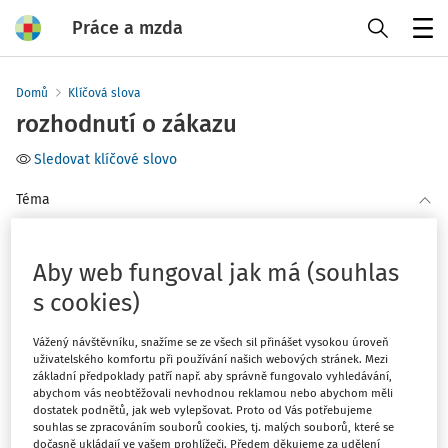
Práce a mzda
Menu
Domů
Klíčová slova
rozhodnutí o zákazu
Sledovat klíčové slovo
Téma
(1)
BOZP
Aby web fungoval jak má (souhlas
Filtr
s cookies)
Vážený návštěvníku, snažíme se ze všech sil přinášet vysokou úroveň
1
Počet vyhledaných dokumentů:
uživatelského komfortu při používání našich webových stránek. Mezi
základní předpoklady patří např. aby správně fungovalo vyhledávání,
Řadit podle
:
abychom vás neobtěžovali nevhodnou reklamou nebo abychom měli
dostatek podnětů, jak web vylepšovat. Proto od Vás potřebujeme
Nejnovější
Nejstarší
souhlas se zpracováním souborů cookies, tj. malých souborů, které se
dočasně ukládají ve vašem prohlížeči. Předem děkujeme za udělení