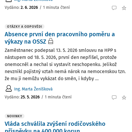
Vydáno
:
2. 6. 2026
/
1 minuta čtení
OTÁZKY A ODPOVĚDI
Absence první den pracovního poměru a
výkazy na OSSZ
Zaměstnanec podepsal 13. 5. 2026 smlouvu na HPP s
nástupem od 18. 5. 2026, první den nepřišel, protože
onemocněl a nechal si vystavit neschopenku. Jelikož
nevznikl pojistný vztah nemá nárok na nemocenskou tzn.
že mu ji nemůžu vykázat do směn, i kdyby ...
Ing. Marta Ženíšková
Vydáno
:
25. 5. 2026
/
1 minuta čtení
NOVINKY
Vláda schválila zvýšení rodičovského
příspěvku na 400 000 korun