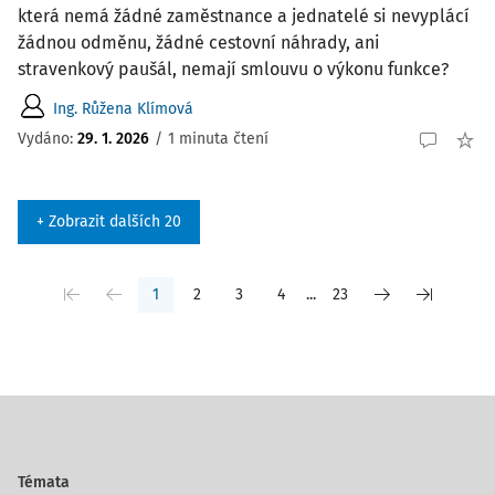
která nemá žádné zaměstnance a jednatelé si nevyplácí
žádnou odměnu, žádné cestovní náhrady, ani
stravenkový paušál, nemají smlouvu o výkonu funkce?
Ing. Růžena Klímová
Vydáno
:
29. 1. 2026
/
1 minuta čtení
+ Zobrazit dalších 20
1
2
3
4
...
23
Témata