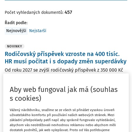
457
Počet vyhledaných dokumentů:
Řadit podle
:
Nejnovější
Nejstarší
NOVINKY
Rodičovský příspěvek vzroste na 400 tisíc.
HR musí počítat i s dopady změn superdávky
Od roku 2027 se zvýší rodičovský příspěvek z 350 000 Kč
na 400 000 Kč, u vícerčat na 800 000 Kč. Současně se od
října 2026 upraví parametry dávky státní sociální
Aby web fungoval jak má (souhlas
pomoci, které posílí podporu samoživitelů a přesněji
s cookies)
zohlední regionální náklady na bydlení. ...
Vydáno:
29. 7. 2026
/
1 minuta čtení
Vážený návštěvníku, snažíme se ze všech sil přinášet vysokou úroveň
uživatelského komfortu při používání našich webových stránek. Mezi
základní předpoklady patří např. aby správně fungovalo vyhledávání,
abychom vás neobtěžovali nevhodnou reklamou nebo abychom měli
NOVINKY
dostatek podnětů, jak web vylepšovat. Proto od Vás potřebujeme