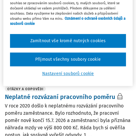
Počet OSVČ dál roste. ČSSZ pro ně vydala
souhlas se zpracováním souborů cookies, tj. malých souborů, které se
dočasně ukládají ve vašem prohlížeči. Předem děkujeme za udělení
nového průvodce
souhlasu. Data využijeme ke zlepšování našich služeb a přizpůsobení
obsahu webu přímo Vám na míru.
Oznámení o ochraně osobních údajů a
Česká správa sociálního zabezpečení vydala novou
souborů cookie
příručku pro osoby samostatně výdělečně činné, která
přehledně vysvětluje pravidla důchodového a
Zamítnout vše kromě nutných cookies
nemocenského pojištění. Reaguje tak na rostoucí počet
podnikatelů, kterých ke konci roku 2025 bylo v Česku ...
Přijmout všechny soubory cookie
Tým Práce a mzda
Vydáno:
28. 7. 2026
/
2 minuty čtení
Nastavení souborů cookie
OTÁZKY A ODPOVĚDI
Neplatné rozvázaní pracovního poměru
V roce 2020 došlo k neplatnému rozvázání pracovního
poměru zaměstnance. Bylo rozhodnuto, že pracovní
poměr nově končí 15.7. 2026 a zaměstnanci byla přiznána
náhrada mzdy ve výši 800 000 Kč. Ráda bych si ověřila
postup, jak správně vyřešit odvody. 1. ...