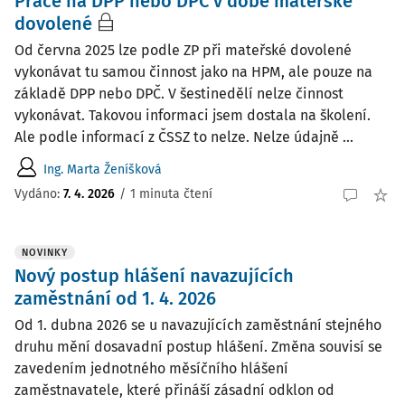
Práce na DPP nebo DPČ v době mateřské
dovolené
Od června 2025 lze podle ZP při mateřské dovolené
vykonávat tu samou činnost jako na HPM, ale pouze na
základě DPP nebo DPČ. V šestinedělí nelze činnost
vykonávat. Takovou informaci jsem dostala na školení.
Ale podle informací z ČSSZ to nelze. Nelze údajně ...
Ing. Marta Ženíšková
Vydáno
:
7. 4. 2026
/
1 minuta čtení
NOVINKY
Nový postup hlášení navazujících
zaměstnání od 1. 4. 2026
Od 1. dubna 2026 se u navazujících zaměstnání stejného
druhu mění dosavadní postup hlášení. Změna souvisí se
zavedením jednotného měsíčního hlášení
zaměstnavatele, které přináší zásadní odklon od