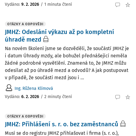
Vydáno
:
9. 2. 2026
/
1 minuta čtení
OTÁZKY A ODPOVĚDI
JMHZ: Odeslání výkazu až po kompletní
úhradě mezd
Na novém školení jsme se dozvěděli, že součástí JMHZ je
i datum Úhrady mzdy, ale bohužel přednášející neměla
žádné podrobné vysvětlění. Znamená to, že JMHZ můžu
odesílat až po úhradě mezd a odvodů? A jak postupovat
v případě, že součástí mezd jsou i ...
Ing. Růžena Klímová
Vydáno
:
6. 2. 2026
/
2 minuty čtení
OTÁZKY A ODPOVĚDI
JMHZ: Přihlášení s. r. o. bez zaměstnanců
Musí se do registru JMHZ přihlašovat i firma (s. r. o.),