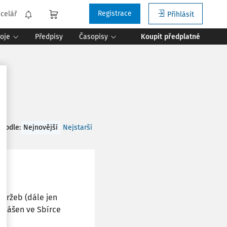
Registrace
celář
Přihlásit
roje
Předpisy
Časopisy
Koupit předplatné
 podle
:
Nejnovější
Nejstarší
 tržeb (dále jen
yhlášen ve Sbírce