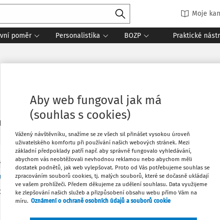
Moje kan
vní poměr
Personalistika
BOZP
Praktické nást
Aby web fungoval jak má
(souhlas s cookies)
1
daných dokumentů:
Řadit
Vážený návštěvníku, snažíme se ze všech sil přinášet vysokou úroveň
uživatelského komfortu při používání našich webových stránek. Mezi
základní předpoklady patří např. aby správně fungovalo vyhledávání,
abychom vás neobtěžovali nevhodnou reklamou nebo abychom měli
Y
dostatek podnětů, jak web vylepšovat. Proto od Vás potřebujeme souhlas se
é aktuality
zpracováním souborů cookies, tj. malých souborů, které se dočasně ukládají
ve vašem prohlížeči. Předem děkujeme za udělení souhlasu. Data využijeme
o elektronické evidenci tržeb Zákon č. 112/2016 Sb., o evidenci
ke zlepšování našich služeb a přizpůsobení obsahu webu přímo Vám na
míru.
Oznámení o ochraně osobních údajů a souborů cookie
 o EET“), byl novelizován zákonem č. 256/2019 Sb., který byl v
..