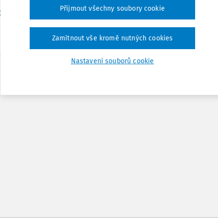
Přijmout všechny soubory cookie
Vydáno:
18. 12. 2019
/
4 minuty čtení
g. Matěj Nešleha
Zamítnout vše kromě nutných cookies
Nastavení souborů cookie
1