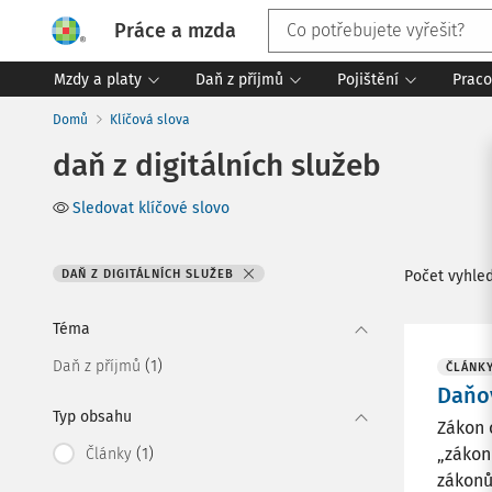
Práce a mzda
Mzdy a platy
Daň z příjmů
Pojištění
Praco
Domů
Klíčová slova
daň z digitálních služeb
Sledovat klíčové slovo
DAŇ Z DIGITÁLNÍCH SLUŽEB
Počet vyhle
Téma
(1)
Daň z příjmů
ČLÁNK
Daňov
Typ obsahu
Zákon 
(1)
„zákon
Články
zákonů.